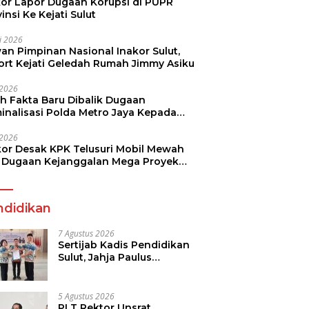
kor Lapor Dugaan Korupsi di PUPR
insi Ke Kejati Sulut
li 2026
an Pimpinan Nasional Inakor Sulut,
ort Kejati Geledah Rumah Jimmy Asiku
i 2026
ah Fakta Baru Dibalik Dugaan
minalisasi Polda Metro Jaya Kepada
see Monicha Elshaday
i 2026
kor Desak KPK Telusuri Mobil Mewah
 Dugaan Kejanggalan Mega Proyek
n di BPJN
ndidikan
7 Agustus 2026
Sertijab Kadis Pendidikan
Sulut, Jahja Paulus
Rondonuwu Siap Lanjutkan
Program Strategis
Pendidikan
5 Agustus 2026
PLT Rektor Unsrat