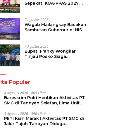
Sepakati KUA-PPAS 2027,
Perkuat Arah Pembangunan
Daerah
7 Agustus 2026
Wagub Mailangkay Bacakan
Sambutan Gubernur di NISF
2026, Sulut Tawarkan
Pasifik Gateway dan
Hilirisasi Kelapa ke Investor
7 Agustus 2026
Bupati Franky Wongkar
Tinjau Posko Siaga
Karhutla, Pastikan
Kesiapsiagaan Hadapi
Musim Kemarau
ita Populer
4 Agustus 2026
805 Lihat
Bareskrim Polri Hentikan Aktivitas PT
SMG di Tanoyan Selatan, Lima Unit
Excavator Turut Diamankan
3 Agustus 2026
590 Lihat
PETI Kian Marak ! Aktivitas PT SMG di
Jalur Tujuh Tanoyan Diduga
Berlindung Dibalik IUP KUD Perintis