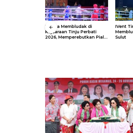
 Wali Kota
Warga Membludak di
IVent Ti
drei
Kejuaraan Tinju Perbati
Memblud
rio Boxing Camp
2026, Memperebutkan Piala
Sulut
 Tinju Perbati
Wali Kota