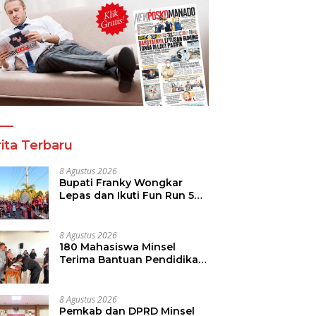
a Tinju Asia Ramaikan
Panitia Tinju Perbati 2026
R
araan Tinju Perbati
dan Pihak Mega Jasa
T
 Memperebutkan Piala
Kelolah All Out Siapkan
B
 Kota Manado
Lokasi Pertandingan
P
ita Terbaru
8 Agustus 2026
Bupati Franky Wongkar
Lepas dan Ikuti Fun Run 5K
Semarak HUT ke-81 RI di
Minsel
8 Agustus 2026
180 Mahasiswa Minsel
Terima Bantuan Pendidikan,
Pemkab Siapkan Anggaran
Rp400 Juta
8 Agustus 2026
Pemkab dan DPRD Minsel