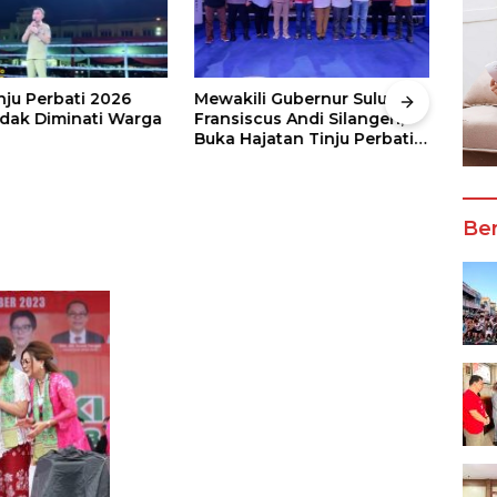
nju Perbati 2026
Mewakili Gubernur Sulut, dr
Juar
ak Diminati Warga
Fransiscus Andi Silangen,
Keju
Buka Hajatan Tinju Perbati
2026
Sulut, Memperebutkan Piala
Wali
Wali Kota Manado
Ber