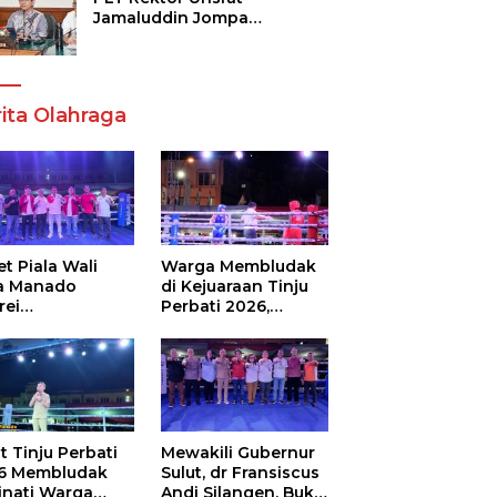
Jamaluddin Jompa
Tekankan 7 Poin, Pastikan
Layanan Akademik dan
Kampus Kondusif
ita Olahraga
t Piala Wali
Warga Membludak
a Manado
di Kejuaraan Tinju
rei
Perbati 2026,
ouw,Sario
Memperebutkan
ing Camp Juara
Piala Wali Kota
m Tinju Perbati
6
t Tinju Perbati
Mewakili Gubernur
6 Membludak
Sulut, dr Fransiscus
inati Warga
Andi Silangen, Buka