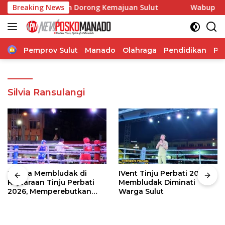
Langsung
rasi, Pangdam Dorong Kemajuan Sulut
Breaking News
Wabup Theodorus
ke
konten
Home
Pemprov Sulut
Manado
Olahraga
Pendidikan
Po
Silvia Ransulangi
Warga Membludak di
IVent Tinju Perbati 2026
Kejuaraan Tinju Perbati
Membludak Diminati
2026, Memperebutkan
Warga Sulut
Piala Wali Kota