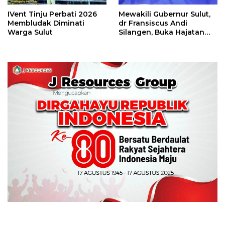
IVent Tinju Perbati 2026
Mewakili Gubernur Sulut,
Membludak Diminati
dr Fransiscus Andi
Warga Sulut
Silangen, Buka Hajatan
Tinju Perbati Sulut,
Memperebutkan Piala
Wali Kota Manado