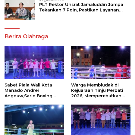
PLT Rektor Unsrat Jamaluddin Jompa
Tekankan 7 Poin, Pastikan Layanan
Akademik dan Kampus Kondusif
Berita Olahraga
Sabet Piala Wali Kota
Warga Membludak di
Manado Andrei
Kejuaraan Tinju Perbati
Angouw,Sario Boxing
2026, Memperebutkan
Camp Juara Umum Tinju
Piala Wali Kota
Perbati 2026