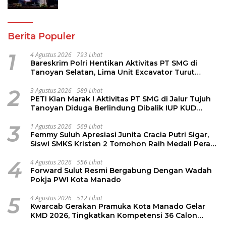
PPAS 2027
Berita Populer
1
4 Agustus 2026
793 Lihat
Bareskrim Polri Hentikan Aktivitas PT SMG di
Tanoyan Selatan, Lima Unit Excavator Turut
Diamankan
2
3 Agustus 2026
589 Lihat
PETI Kian Marak ! Aktivitas PT SMG di Jalur Tujuh
Tanoyan Diduga Berlindung Dibalik IUP KUD
Perintis
3
1 Agustus 2026
569 Lihat
Femmy Suluh Apresiasi Junita Cracia Putri Sigar,
Siswi SMKS Kristen 2 Tomohon Raih Medali Perak
LKS Dikmen Nasional 2026
4
4 Agustus 2026
556 Lihat
Forward Sulut Resmi Bergabung Dengan Wadah
Pokja PWI Kota Manado
5
4 Agustus 2026
512 Lihat
Kwarcab Gerakan Pramuka Kota Manado Gelar
KMD 2026, Tingkatkan Kompetensi 36 Calon
Pembina Pramuka