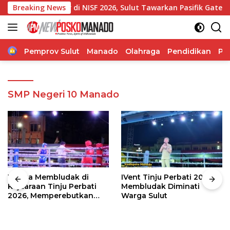
Langsung
bernur di NISF 2026, Sulut Tawarkan Pasifik Gateway dan Hili
Breaking News
ke
konten
Home
Pemprov Sulut
Manado
Olahraga
Pendidikan
Po
SMP Negeri 10 Manado
Warga Membludak di
IVent Tinju Perbati 2026
Kejuaraan Tinju Perbati
Membludak Diminati
2026, Memperebutkan
Warga Sulut
Piala Wali Kota