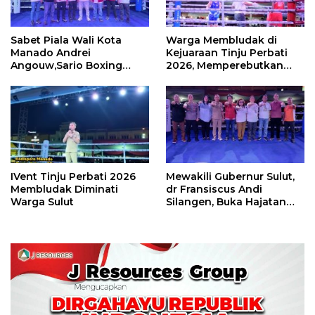
Sabet Piala Wali Kota
Warga Membludak di
Manado Andrei
Kejuaraan Tinju Perbati
Angouw,Sario Boxing
2026, Memperebutkan
Camp Juara Umum Tinju
Piala Wali Kota
Perbati 2026
IVent Tinju Perbati 2026
Mewakili Gubernur Sulut,
Membludak Diminati
dr Fransiscus Andi
Warga Sulut
Silangen, Buka Hajatan
Tinju Perbati Sulut,
Memperebutkan Piala
Wali Kota Manado