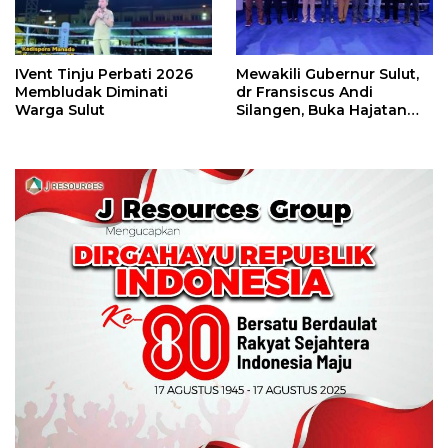
IVent Tinju Perbati 2026
Mewakili Gubernur Sulut,
Membludak Diminati
dr Fransiscus Andi
Warga Sulut
Silangen, Buka Hajatan
Tinju Perbati Sulut,
Memperebutkan Piala
Wali Kota Manado