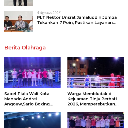
Program Strategis Pendidikan
5 Agustus 2026
PLT Rektor Unsrat Jamaluddin Jompa
Tekankan 7 Poin, Pastikan Layanan
Akademik dan Kampus Kondusif
Berita Olahraga
Sabet Piala Wali Kota
Warga Membludak di
Manado Andrei
Kejuaraan Tinju Perbati
Angouw,Sario Boxing
2026, Memperebutkan
Camp Juara Umum Tinju
Piala Wali Kota
Perbati 2026