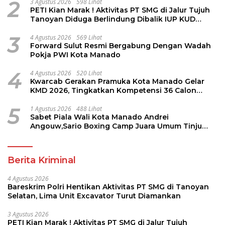
2
3 Agustus 2026
598 Lihat
PETI Kian Marak ! Aktivitas PT SMG di Jalur Tujuh
Tanoyan Diduga Berlindung Dibalik IUP KUD
Perintis
3
4 Agustus 2026
569 Lihat
Forward Sulut Resmi Bergabung Dengan Wadah
Pokja PWI Kota Manado
4
4 Agustus 2026
520 Lihat
Kwarcab Gerakan Pramuka Kota Manado Gelar
KMD 2026, Tingkatkan Kompetensi 36 Calon
Pembina Pramuka
5
1 Agustus 2026
488 Lihat
Sabet Piala Wali Kota Manado Andrei
Angouw,Sario Boxing Camp Juara Umum Tinju
Perbati 2026
Berita Kriminal
4 Agustus 2026
Bareskrim Polri Hentikan Aktivitas PT SMG di Tanoyan
Selatan, Lima Unit Excavator Turut Diamankan
3 Agustus 2026
PETI Kian Marak ! Aktivitas PT SMG di Jalur Tujuh