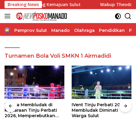
Langsung
angdam Dorong Kemajuan Sulut
Breaking News
Wabup Theodorus Kawatu
ke
konten
Home
Pemprov Sulut
Manado
Olahraga
Pendidikan
Po
Turnamen Bola Voli SMKN 1 Airmadidi
Warga Membludak di
IVent Tinju Perbati 2026
Kejuaraan Tinju Perbati
Membludak Diminati
2026, Memperebutkan
Warga Sulut
Piala Wali Kota