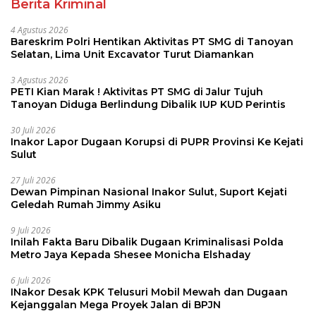
Berita Kriminal
4 Agustus 2026
Bareskrim Polri Hentikan Aktivitas PT SMG di Tanoyan
Selatan, Lima Unit Excavator Turut Diamankan
3 Agustus 2026
PETI Kian Marak ! Aktivitas PT SMG di Jalur Tujuh
Tanoyan Diduga Berlindung Dibalik IUP KUD Perintis
30 Juli 2026
Inakor Lapor Dugaan Korupsi di PUPR Provinsi Ke Kejati
Sulut
27 Juli 2026
Dewan Pimpinan Nasional Inakor Sulut, Suport Kejati
Geledah Rumah Jimmy Asiku
9 Juli 2026
Inilah Fakta Baru Dibalik Dugaan Kriminalisasi Polda
Metro Jaya Kepada Shesee Monicha Elshaday
6 Juli 2026
INakor Desak KPK Telusuri Mobil Mewah dan Dugaan
Kejanggalan Mega Proyek Jalan di BPJN