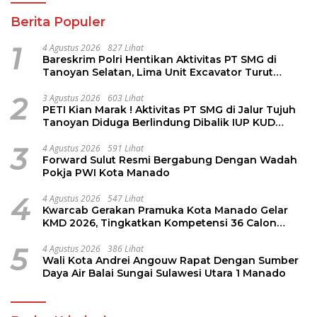
Berita Populer
1
4 Agustus 2026
827 Lihat
Bareskrim Polri Hentikan Aktivitas PT SMG di
Tanoyan Selatan, Lima Unit Excavator Turut
Diamankan
2
3 Agustus 2026
603 Lihat
PETI Kian Marak ! Aktivitas PT SMG di Jalur Tujuh
Tanoyan Diduga Berlindung Dibalik IUP KUD
Perintis
3
4 Agustus 2026
591 Lihat
Forward Sulut Resmi Bergabung Dengan Wadah
Pokja PWI Kota Manado
4
4 Agustus 2026
547 Lihat
Kwarcab Gerakan Pramuka Kota Manado Gelar
KMD 2026, Tingkatkan Kompetensi 36 Calon
Pembina Pramuka
5
4 Agustus 2026
386 Lihat
Wali Kota Andrei Angouw Rapat Dengan Sumber
Daya Air Balai Sungai Sulawesi Utara 1 Manado