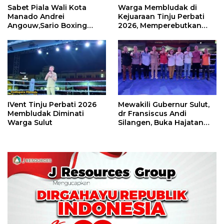
Sabet Piala Wali Kota
Warga Membludak di
Manado Andrei
Kejuaraan Tinju Perbati
Angouw,Sario Boxing
2026, Memperebutkan
Camp Juara Umum Tinju
Piala Wali Kota
Perbati 2026
IVent Tinju Perbati 2026
Mewakili Gubernur Sulut,
Membludak Diminati
dr Fransiscus Andi
Warga Sulut
Silangen, Buka Hajatan
Tinju Perbati Sulut,
Memperebutkan Piala
Wali Kota Manado