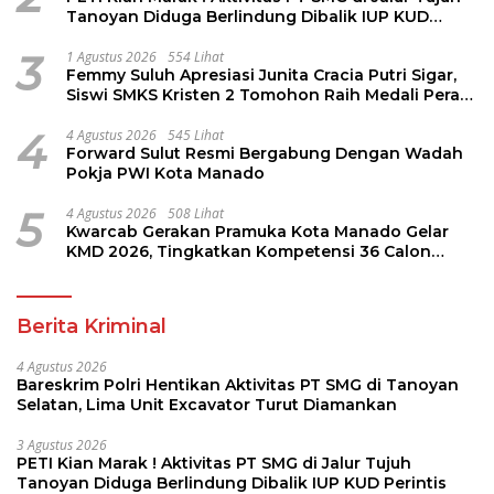
Tanoyan Diduga Berlindung Dibalik IUP KUD
Perintis
3
1 Agustus 2026
554 Lihat
Femmy Suluh Apresiasi Junita Cracia Putri Sigar,
Siswi SMKS Kristen 2 Tomohon Raih Medali Perak
LKS Dikmen Nasional 2026
4
4 Agustus 2026
545 Lihat
Forward Sulut Resmi Bergabung Dengan Wadah
Pokja PWI Kota Manado
5
4 Agustus 2026
508 Lihat
Kwarcab Gerakan Pramuka Kota Manado Gelar
KMD 2026, Tingkatkan Kompetensi 36 Calon
Pembina Pramuka
Berita Kriminal
4 Agustus 2026
Bareskrim Polri Hentikan Aktivitas PT SMG di Tanoyan
Selatan, Lima Unit Excavator Turut Diamankan
3 Agustus 2026
PETI Kian Marak ! Aktivitas PT SMG di Jalur Tujuh
Tanoyan Diduga Berlindung Dibalik IUP KUD Perintis