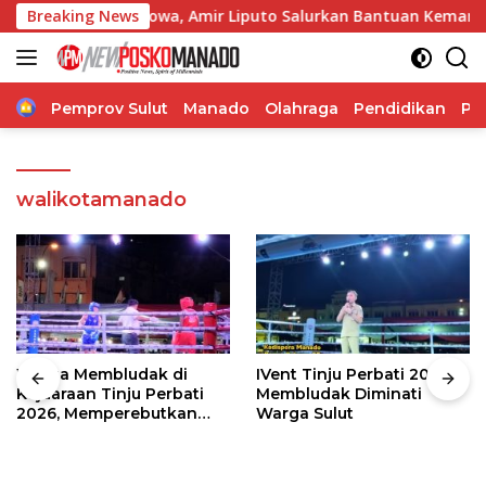
Langsung
ebakaran Pakowa, Amir Liputo Salurkan Bantuan Kemanusiaan
Breaking News
ke
konten
Home
Pemprov Sulut
Manado
Olahraga
Pendidikan
Po
walikotamanado
Warga Membludak di
IVent Tinju Perbati 2026
Kejuaraan Tinju Perbati
Membludak Diminati
2026, Memperebutkan
Warga Sulut
Piala Wali Kota