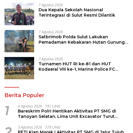
7 Agustus 2026
Dua Kepala Sekolah Nasional
Terintegrasi di Sulut Resmi Dilantik
7 Agustus 2026
Satbrimob Polda Sulut Lakukan
Pemadaman Kebakaran Hutan Gunung
Soputan
7 Agustus 2026
Turnamen HUT RI ke-81 dan HUT
Kodaeral VIII ke-1, Marine Police FC
Amankan Tiket 16 Besar
Berita Populer
1
4 Agustus 2026
781 Lihat
Bareskrim Polri Hentikan Aktivitas PT SMG di
Tanoyan Selatan, Lima Unit Excavator Turut
Diamankan
2
3 Agustus 2026
579 Lihat
PETI Kian Marak ! Aktivitas PT SMG di Jalur Tujuh