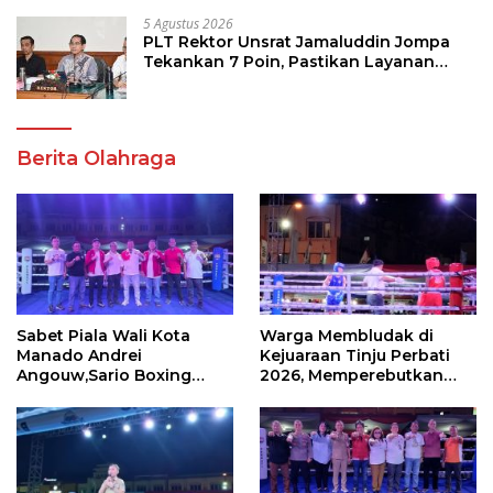
5 Agustus 2026
PLT Rektor Unsrat Jamaluddin Jompa
Tekankan 7 Poin, Pastikan Layanan
Akademik dan Kampus Kondusif
Berita Olahraga
Sabet Piala Wali Kota
Warga Membludak di
Manado Andrei
Kejuaraan Tinju Perbati
Angouw,Sario Boxing
2026, Memperebutkan
Camp Juara Umum Tinju
Piala Wali Kota
Perbati 2026