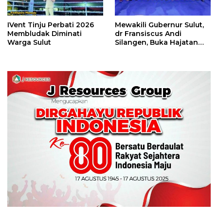
IVent Tinju Perbati 2026
Mewakili Gubernur Sulut,
Membludak Diminati
dr Fransiscus Andi
Warga Sulut
Silangen, Buka Hajatan
Tinju Perbati Sulut,
Memperebutkan Piala
Wali Kota Manado