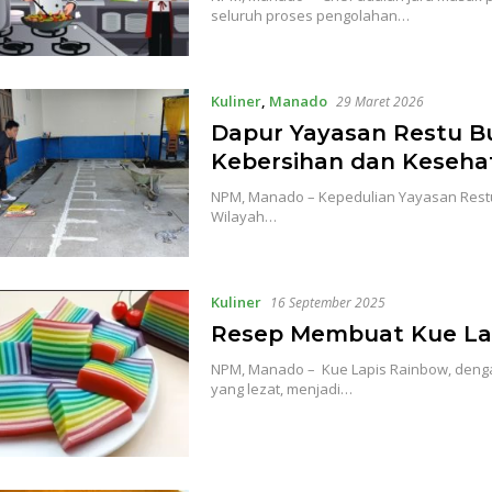
seluruh proses pengolahan…
Kuliner
,
Manado
29 Maret 2026
Dapur Yayasan Restu Bu
Kebersihan dan Keseha
NPM, Manado – Kepedulian Yayasan Restu 
Wilayah…
Kuliner
16 September 2025
Resep Membuat Kue Lap
NPM, Manado – Kue Lapis Rainbow, den
yang lezat, menjadi…