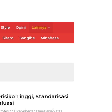
 Style
Opini
Lainnya
Sitaro
Sangihe
Minahasa
risiko Tinggi, Standarisasi
luasi
rofesional yang bertanggung jawab atas