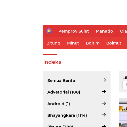
H
Pemprov Sulut
Manado
Ol
o
m
Bitung
Minut
Boltim
Bolmut
e
Indeks
Li
Semua Berita
Advetorial (108)
Android (1)
Bhayangkara (1114)