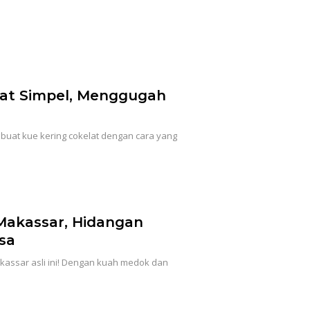
lat Simpel, Menggugah
buat kue kering cokelat dengan cara yang
Makassar, Hidangan
sa
assar asli ini! Dengan kuah medok dan