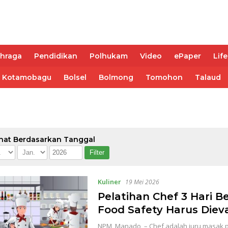
ahraga
Pendidikan
Polhukam
Video
ePaper
Life
Kotamobagu
Bolsel
Bolmong
Tomohon
Talaud
hat Berdasarkan Tanggal
Kuliner
19 Mei 2026
Pelatihan Chef 3 Hari Be
Food Safety Harus Dieva
NPM, Manado – Chef adalah juru masak p