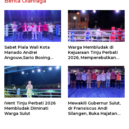
Berita Olahraga
Sabet Piala Wali Kota
Warga Membludak di
Manado Andrei
Kejuaraan Tinju Perbati
Angouw,Sario Boxing
2026, Memperebutkan
Camp Juara Umum Tinju
Piala Wali Kota
Perbati 2026
IVent Tinju Perbati 2026
Mewakili Gubernur Sulut,
Membludak Diminati
dr Fransiscus Andi
Warga Sulut
Silangen, Buka Hajatan
Tinju Perbati Sulut,
Memperebutkan Piala