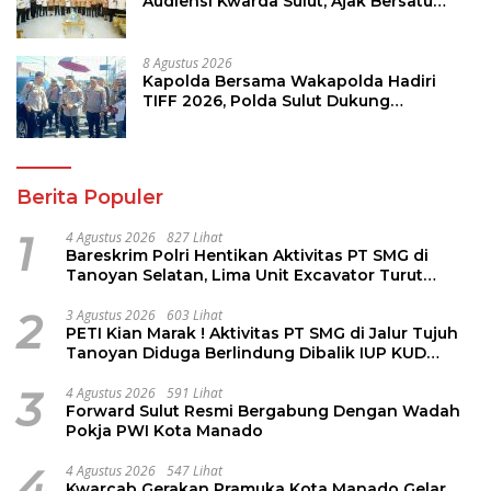
Audiensi Kwarda Sulut, Ajak Bersatu
Bersama Bangun Sulut
8 Agustus 2026
Kapolda Bersama Wakapolda Hadiri
TIFF 2026, Polda Sulut Dukung
Pariwisata dan Jamin Keamanan
Berita Populer
1
4 Agustus 2026
827 Lihat
Bareskrim Polri Hentikan Aktivitas PT SMG di
Tanoyan Selatan, Lima Unit Excavator Turut
Diamankan
2
3 Agustus 2026
603 Lihat
PETI Kian Marak ! Aktivitas PT SMG di Jalur Tujuh
Tanoyan Diduga Berlindung Dibalik IUP KUD
Perintis
3
4 Agustus 2026
591 Lihat
Forward Sulut Resmi Bergabung Dengan Wadah
Pokja PWI Kota Manado
4
4 Agustus 2026
547 Lihat
Kwarcab Gerakan Pramuka Kota Manado Gelar