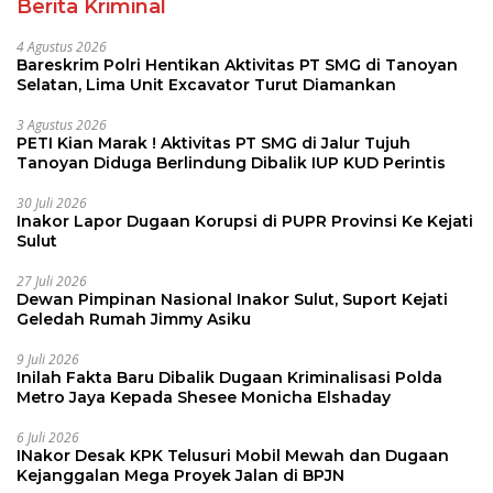
Berita Kriminal
4 Agustus 2026
Bareskrim Polri Hentikan Aktivitas PT SMG di Tanoyan
Selatan, Lima Unit Excavator Turut Diamankan
3 Agustus 2026
PETI Kian Marak ! Aktivitas PT SMG di Jalur Tujuh
Tanoyan Diduga Berlindung Dibalik IUP KUD Perintis
30 Juli 2026
Inakor Lapor Dugaan Korupsi di PUPR Provinsi Ke Kejati
Sulut
27 Juli 2026
Dewan Pimpinan Nasional Inakor Sulut, Suport Kejati
Geledah Rumah Jimmy Asiku
9 Juli 2026
Inilah Fakta Baru Dibalik Dugaan Kriminalisasi Polda
Metro Jaya Kepada Shesee Monicha Elshaday
6 Juli 2026
INakor Desak KPK Telusuri Mobil Mewah dan Dugaan
Kejanggalan Mega Proyek Jalan di BPJN