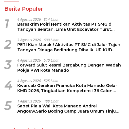
Berita Populer
1
4 Agustus 2026
814 Lihat
Bareskrim Polri Hentikan Aktivitas PT SMG di
Tanoyan Selatan, Lima Unit Excavator Turut
Diamankan
2
3 Agustus 2026
600 Lihat
PETI Kian Marak ! Aktivitas PT SMG di Jalur Tujuh
Tanoyan Diduga Berlindung Dibalik IUP KUD
Perintis
3
4 Agustus 2026
570 Lihat
Forward Sulut Resmi Bergabung Dengan Wadah
Pokja PWI Kota Manado
4
4 Agustus 2026
525 Lihat
Kwarcab Gerakan Pramuka Kota Manado Gelar
KMD 2026, Tingkatkan Kompetensi 36 Calon
Pembina Pramuka
5
1 Agustus 2026
488 Lihat
Sabet Piala Wali Kota Manado Andrei
Angouw,Sario Boxing Camp Juara Umum Tinju
Perbati 2026