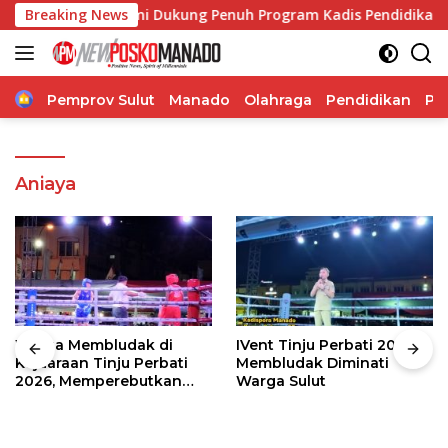
Langsung
Ticoalu: Kami Dukung Penuh Program Kadis Pendidikan, Jahja
Breaking News
ke
konten
Home
Pemprov Sulut
Manado
Olahraga
Pendidikan
Po
Aniaya
Warga Membludak di
IVent Tinju Perbati 2026
Kejuaraan Tinju Perbati
Membludak Diminati
2026, Memperebutkan
Warga Sulut
Piala Wali Kota