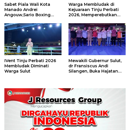
Sabet Piala Wali Kota
Warga Membludak di
Manado Andrei
Kejuaraan Tinju Perbati
Angouw,Sario Boxing
2026, Memperebutkan
Camp Juara Umum Tinju
Piala Wali Kota
Perbati 2026
IVent Tinju Perbati 2026
Mewakili Gubernur Sulut,
Membludak Diminati
dr Fransiscus Andi
Warga Sulut
Silangen, Buka Hajatan
Tinju Perbati Sulut,
Memperebutkan Piala
Wali Kota Manado