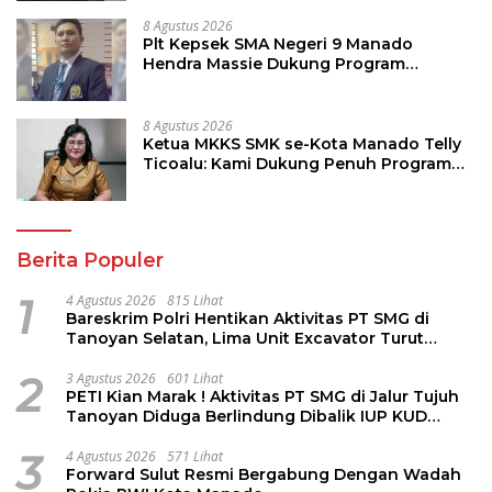
8 Agustus 2026
Plt Kepsek SMA Negeri 9 Manado
Hendra Massie Dukung Program
Pendidikan Kadis Dikda Sulut Jahja
Rondonuwu
8 Agustus 2026
Ketua MKKS SMK se-Kota Manado Telly
Ticoalu: Kami Dukung Penuh Program
Kadis Pendidikan, Jahja Rondonuwu
Berita Populer
1
4 Agustus 2026
815 Lihat
Bareskrim Polri Hentikan Aktivitas PT SMG di
Tanoyan Selatan, Lima Unit Excavator Turut
Diamankan
2
3 Agustus 2026
601 Lihat
PETI Kian Marak ! Aktivitas PT SMG di Jalur Tujuh
Tanoyan Diduga Berlindung Dibalik IUP KUD
Perintis
3
4 Agustus 2026
571 Lihat
Forward Sulut Resmi Bergabung Dengan Wadah