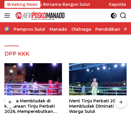
Langsung
Ajak Bersatu Bersama Bangun Sulut
Breaking News
Kapolda Bersama Wa
ke
konten
Home
Pemprov Sulut
Manado
Olahraga
Pendidikan
Po
DPP KKK
Warga Membludak di
IVent Tinju Perbati 2026
Kejuaraan Tinju Perbati
Membludak Diminati
2026, Memperebutkan
Warga Sulut
Piala Wali Kota