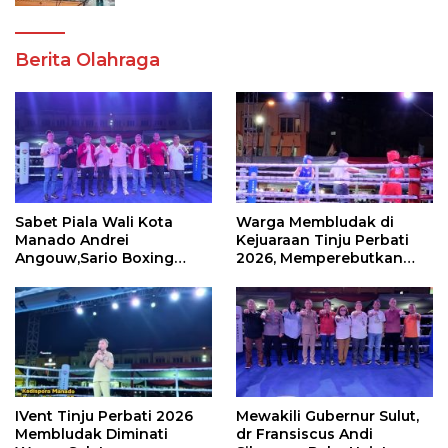
Berita Olahraga
Sabet Piala Wali Kota
Warga Membludak di
Manado Andrei
Kejuaraan Tinju Perbati
Angouw,Sario Boxing
2026, Memperebutkan
Camp Juara Umum Tinju
Piala Wali Kota
Perbati 2026
IVent Tinju Perbati 2026
Mewakili Gubernur Sulut,
Membludak Diminati
dr Fransiscus Andi