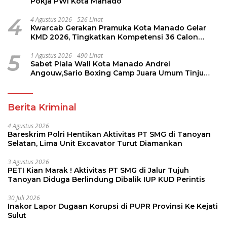
Pokja PWI Kota Manado
4
4 Agustus 2026
526 Lihat
Kwarcab Gerakan Pramuka Kota Manado Gelar
KMD 2026, Tingkatkan Kompetensi 36 Calon
Pembina Pramuka
5
1 Agustus 2026
490 Lihat
Sabet Piala Wali Kota Manado Andrei
Angouw,Sario Boxing Camp Juara Umum Tinju
Perbati 2026
Berita Kriminal
4 Agustus 2026
Bareskrim Polri Hentikan Aktivitas PT SMG di Tanoyan
Selatan, Lima Unit Excavator Turut Diamankan
3 Agustus 2026
PETI Kian Marak ! Aktivitas PT SMG di Jalur Tujuh
Tanoyan Diduga Berlindung Dibalik IUP KUD Perintis
30 Juli 2026
Inakor Lapor Dugaan Korupsi di PUPR Provinsi Ke Kejati
Sulut