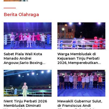
Berita Olahraga
Sabet Piala Wali Kota
Warga Membludak di
Manado Andrei
Kejuaraan Tinju Perbati
Angouw,Sario Boxing
2026, Memperebutkan
Camp Juara Umum Tinju
Piala Wali Kota
Perbati 2026
IVent Tinju Perbati 2026
Mewakili Gubernur Sulut,
Membludak Diminati
dr Fransiscus Andi