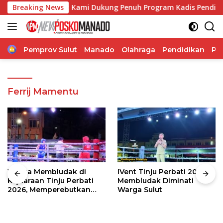
Langsung
lly Ticoalu: Kami Dukung Penuh Program Kadis Pendidikan, J
Breaking News
ke
konten
Home
Pemprov Sulut
Manado
Olahraga
Pendidikan
Po
Ferrij Mamentu
Warga Membludak di
IVent Tinju Perbati 2026
Kejuaraan Tinju Perbati
Membludak Diminati
2026, Memperebutkan
Warga Sulut
Piala Wali Kota