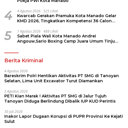
Pokja PWI Kota Manado
4
4 Agustus 2026
525 Lihat
Kwarcab Gerakan Pramuka Kota Manado Gelar
KMD 2026, Tingkatkan Kompetensi 36 Calon
Pembina Pramuka
5
1 Agustus 2026
488 Lihat
Sabet Piala Wali Kota Manado Andrei
Angouw,Sario Boxing Camp Juara Umum Tinju
Perbati 2026
Berita Kriminal
4 Agustus 2026
Bareskrim Polri Hentikan Aktivitas PT SMG di Tanoyan
Selatan, Lima Unit Excavator Turut Diamankan
3 Agustus 2026
PETI Kian Marak ! Aktivitas PT SMG di Jalur Tujuh
Tanoyan Diduga Berlindung Dibalik IUP KUD Perintis
30 Juli 2026
Inakor Lapor Dugaan Korupsi di PUPR Provinsi Ke Kejati
Sulut