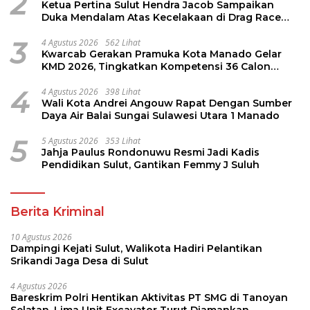
2
Ketua Pertina Sulut Hendra Jacob Sampaikan
Duka Mendalam Atas Kecelakaan di Drag Race
Kotamobagu
3
4 Agustus 2026
562 Lihat
Kwarcab Gerakan Pramuka Kota Manado Gelar
KMD 2026, Tingkatkan Kompetensi 36 Calon
Pembina Pramuka
4
4 Agustus 2026
398 Lihat
Wali Kota Andrei Angouw Rapat Dengan Sumber
Daya Air Balai Sungai Sulawesi Utara 1 Manado
5
5 Agustus 2026
353 Lihat
Jahja Paulus Rondonuwu Resmi Jadi Kadis
Pendidikan Sulut, Gantikan Femmy J Suluh
Berita Kriminal
10 Agustus 2026
Dampingi Kejati Sulut, Walikota Hadiri Pelantikan
Srikandi Jaga Desa di Sulut
4 Agustus 2026
Bareskrim Polri Hentikan Aktivitas PT SMG di Tanoyan
Selatan, Lima Unit Excavator Turut Diamankan