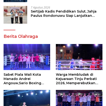
7 Agustus 2026
Sertijab Kadis Pendidikan Sulut, Jahja
Paulus Rondonuwu Siap Lanjutkan
Program Strategis Pendidikan
Berita Olahraga
Sabet Piala Wali Kota
Warga Membludak di
Manado Andrei
Kejuaraan Tinju Perbati
Angouw,Sario Boxing
2026, Memperebutkan
Camp Juara Umum Tinju
Piala Wali Kota
Perbati 2026