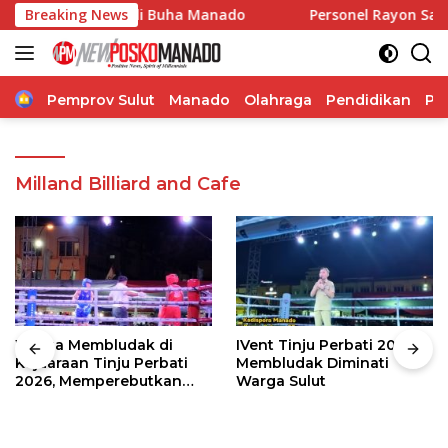
Langsung
Kebakaran di Buha Manado
Breaking News
Personel Rayon Samapta P
ke
konten
Home
Pemprov Sulut
Manado
Olahraga
Pendidikan
Po
Milland Billiard and Cafe
Warga Membludak di
IVent Tinju Perbati 2026
Kejuaraan Tinju Perbati
Membludak Diminati
2026, Memperebutkan
Warga Sulut
Piala Wali Kota