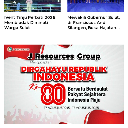
IVent Tinju Perbati 2026
Mewakili Gubernur Sulut,
Membludak Diminati
dr Fransiscus Andi
Warga Sulut
Silangen, Buka Hajatan
Tinju Perbati Sulut,
Memperebutkan Piala
Wali Kota Manado