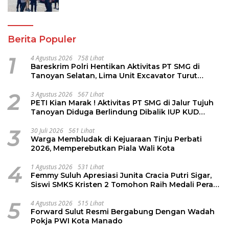
Berita Populer
1
4 Agustus 2026
758 Lihat
Bareskrim Polri Hentikan Aktivitas PT SMG di
Tanoyan Selatan, Lima Unit Excavator Turut
Diamankan
2
3 Agustus 2026
567 Lihat
PETI Kian Marak ! Aktivitas PT SMG di Jalur Tujuh
Tanoyan Diduga Berlindung Dibalik IUP KUD
Perintis
3
30 Juli 2026
561 Lihat
Warga Membludak di Kejuaraan Tinju Perbati
2026, Memperebutkan Piala Wali Kota
4
1 Agustus 2026
531 Lihat
Femmy Suluh Apresiasi Junita Cracia Putri Sigar,
Siswi SMKS Kristen 2 Tomohon Raih Medali Perak
LKS Dikmen Nasional 2026
5
4 Agustus 2026
515 Lihat
Forward Sulut Resmi Bergabung Dengan Wadah
Pokja PWI Kota Manado