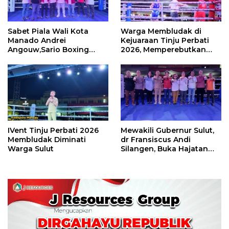
Sabet Piala Wali Kota
Warga Membludak di
Manado Andrei
Kejuaraan Tinju Perbati
Angouw,Sario Boxing
2026, Memperebutkan
Camp Juara Umum Tinju
Piala Wali Kota
Perbati 2026
IVent Tinju Perbati 2026
Mewakili Gubernur Sulut,
Membludak Diminati
dr Fransiscus Andi
Warga Sulut
Silangen, Buka Hajatan
Tinju Perbati Sulut,
Memperebutkan Piala
Wali Kota Manado