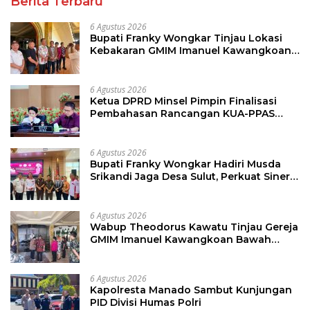
Berita Terbaru
6 Agustus 2026
Bupati Franky Wongkar Tinjau Lokasi
Kebakaran GMIM Imanuel Kawangkoan
Bawah, Tegaskan Komitmen Dukung
Pemulihan
6 Agustus 2026
Ketua DPRD Minsel Pimpin Finalisasi
Pembahasan Rancangan KUA-PPAS
Tahun 2027
6 Agustus 2026
Bupati Franky Wongkar Hadiri Musda
Srikandi Jaga Desa Sulut, Perkuat Sinergi
Bangun Desa
6 Agustus 2026
Wabup Theodorus Kawatu Tinjau Gereja
GMIM Imanuel Kawangkoan Bawah
Pasca Kebakaran, Sampaikan Dukungan
bagi Jemaat
6 Agustus 2026
Kapolresta Manado Sambut Kunjungan
PID Divisi Humas Polri