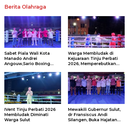
Berita Olahraga
Sabet Piala Wali Kota
Warga Membludak di
Manado Andrei
Kejuaraan Tinju Perbati
Angouw,Sario Boxing
2026, Memperebutkan
Camp Juara Umum Tinju
Piala Wali Kota
Perbati 2026
IVent Tinju Perbati 2026
Mewakili Gubernur Sulut,
Membludak Diminati
dr Fransiscus Andi
Warga Sulut
Silangen, Buka Hajatan
Tinju Perbati Sulut,