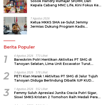
Sosok Handry Rumajar SH,MM, Dari
Kepala Cabang MNC Life, Kini Fokus Ke
Profesional Fotografi
7 Agustus 2026
Ketua MKKS SMA se-Sulut Jemmy
Jermias Dukung Program Kadis
Pendidikan Sulut
Berita Populer
1
4 Agustus 2026
773 Lihat
Bareskrim Polri Hentikan Aktivitas PT SMG di
Tanoyan Selatan, Lima Unit Excavator Turut
Diamankan
2
3 Agustus 2026
578 Lihat
PETI Kian Marak ! Aktivitas PT SMG di Jalur Tujuh
Tanoyan Diduga Berlindung Dibalik IUP KUD
Perintis
3
1 Agustus 2026
552 Lihat
Femmy Suluh Apresiasi Junita Cracia Putri Sigar,
Siswi SMKS Kristen 2 Tomohon Raih Medali Perak
LKS Dikmen Nasional 2026