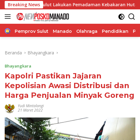
Langsung
da Sulut Lakukan Pemadaman Kebakaran Hutan Gunung Soput
Breaking News
ke
konten
Home
Pemprov Sulut
Manado
Olahraga
Pendidikan
Po
Beranda
Bhayangkara
Bhayangkara
Kapolri Pastikan Jajaran
Kepolisian Awasi Distribusi dan
Harga Penjualan Minyak Goreng
Yudi Mintalangi
21 Maret 2022