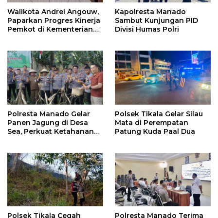
Walikota Andrei Angouw,
Kapolresta Manado
Paparkan Progres Kinerja
Sambut Kunjungan PID
Pemkot di Kementerian
Divisi Humas Polri
Investasi dan
Hilirisasi/BKPM
Polresta Manado Gelar
Polsek Tikala Gelar Silau
Panen Jagung di Desa
Mata di Perempatan
Sea, Perkuat Ketahanan
Patung Kuda Paal Dua
Pangan Dukung Program
Swasembada Pangan
Polsek Tikala Cegah
Polresta Manado Terima