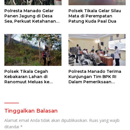
Polresta Manado Gelar
Polsek Tikala Gelar Silau
Panen Jagung di Desa
Mata di Perempatan
Sea, Perkuat Ketahanan
Patung Kuda Paal Dua
Pangan Dukung Program
Swasembada Pangan
Polsek Tikala Cegah
Polresta Manado Terima
Kebakaran Lahan di
Kunjungan Tim BPK RI
Ranomuut Meluas ke
Dalam Pemeriksaan
Permukiman
Kepatuhan Atas
Manajemen Sistem
Informasi Layanan
Laporan Kamtibmas
Tinggalkan Balasan
Alamat email Anda tidak akan dipublikasikan.
Ruas yang wajib
ditandai
*