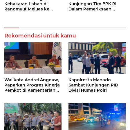
Kebakaran Lahan di
Kunjungan Tim BPK RI
Ranomuut Meluas ke
Dalam Pemeriksaan
Permukiman
Kepatuhan Atas
Manajemen Sistem
Informasi Layanan
Laporan Kamtibmas
Rekomendasi untuk kamu
Walikota Andrei Angouw,
Kapolresta Manado
Paparkan Progres Kinerja
Sambut Kunjungan PID
Pemkot di Kementerian
Divisi Humas Polri
Investasi dan
Hilirisasi/BKPM