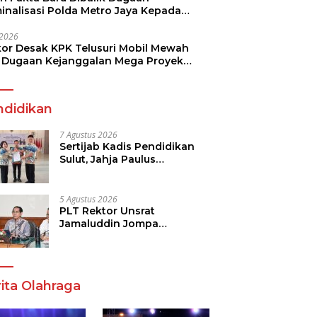
minalisasi Polda Metro Jaya Kepada
see Monicha Elshaday
i 2026
kor Desak KPK Telusuri Mobil Mewah
 Dugaan Kejanggalan Mega Proyek
n di BPJN
ndidikan
7 Agustus 2026
Sertijab Kadis Pendidikan
Sulut, Jahja Paulus
Rondonuwu Siap Lanjutkan
Program Strategis
Pendidikan
5 Agustus 2026
PLT Rektor Unsrat
Jamaluddin Jompa
Tekankan 7 Poin, Pastikan
Layanan Akademik dan
Kampus Kondusif
ita Olahraga