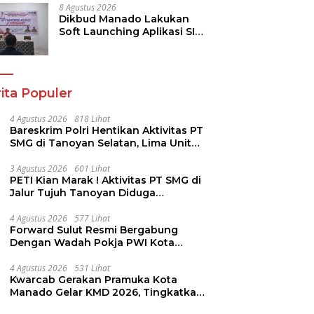
Keamanan
8 Agustus 2026
Dikbud Manado Lakukan
Soft Launching Aplikasi SI
KANGGURU
ita Populer
4 Agustus 2026
818 Lihat
Bareskrim Polri Hentikan Aktivitas PT
SMG di Tanoyan Selatan, Lima Unit
Excavator Turut Diamankan
3 Agustus 2026
601 Lihat
PETI Kian Marak ! Aktivitas PT SMG di
Jalur Tujuh Tanoyan Diduga
Berlindung Dibalik IUP KUD Perintis
4 Agustus 2026
577 Lihat
Forward Sulut Resmi Bergabung
Dengan Wadah Pokja PWI Kota
Manado
4 Agustus 2026
531 Lihat
Kwarcab Gerakan Pramuka Kota
Manado Gelar KMD 2026, Tingkatkan
Kompetensi 36 Calon Pembina