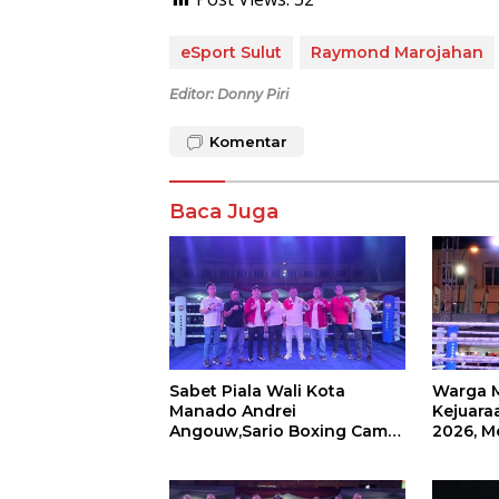
eSport Sulut
Raymond Marojahan
Editor: Donny Piri
Komentar
Baca Juga
Sabet Piala Wali Kota
Warga 
Manado Andrei
Kejuaraa
Angouw,Sario Boxing Camp
2026, M
Juara Umum Tinju Perbati
Wali Ko
2026