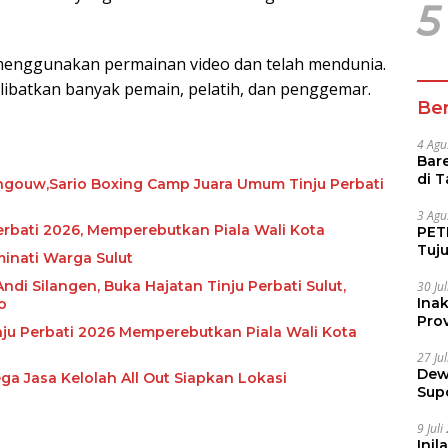
5
menggunakan permainan video dan telah mendunia.
elibatkan banyak pemain, pelatih, dan penggemar.
Ber
4 Agu
Bare
di 
ngouw,Sario Boxing Camp Juara Umum Tinju Perbati
Tur
3 Agu
rbati 2026, Memperebutkan Piala Wali Kota
PETI
Tuj
minati Warga Sulut
IUP 
ndi Silangen, Buka Hajatan Tinju Perbati Sulut,
30 Ju
Ina
o
Prov
nju Perbati 2026 Memperebutkan Piala Wali Kota
27 Ju
Dew
ga Jasa Kelolah All Out Siapkan Lokasi
Sup
9 Jul
Inil