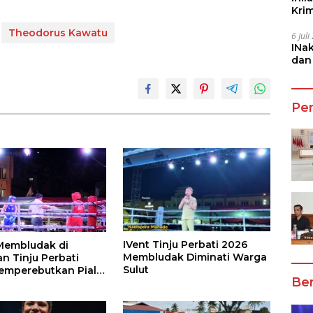
Kri
She
Theodorus Kawatu
6 Jul
INa
dan
Jala
Pe
IVent Tinju Perbati 2026
Membludak di
Membludak Diminati Warga
n Tinju Perbati
Sulut
emperebutkan Piala
Ber
ta