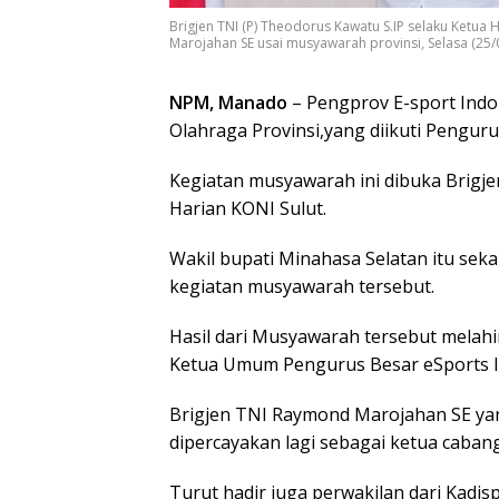
Brigjen TNI (P) Theodorus Kawatu S.IP selaku Ketu
Marojahan SE usai musyawarah provinsi, Selasa (25/0
NPM, Manado
– Pengprov E-sport Ind
Olahraga Provinsi,yang diikuti Penguru
Kegiatan musyawarah ini dibuka Brigje
Harian KONI Sulut.
Wakil bupati Minahasa Selatan itu se
kegiatan musyawarah tersebut.
Hasil dari Musyawarah tersebut melah
Ketua Umum Pengurus Besar eSports Ind
Brigjen TNI Raymond Marojahan SE yang
dipercayakan lagi sebagai ketua cabang
Turut hadir juga perwakilan dari Kadi