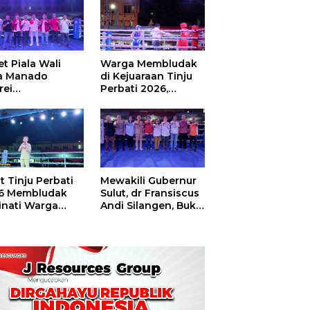
t Piala Wali
Warga Membludak
a Manado
di Kejuaraan Tinju
rei
Perbati 2026,
ouw,Sario
Memperebutkan
ing Camp Juara
Piala Wali Kota
m Tinju Perbati
6
t Tinju Perbati
Mewakili Gubernur
6 Membludak
Sulut, dr Fransiscus
inati Warga
Andi Silangen, Buka
t
Hajatan Tinju
Perbati Sulut,
Memperebutkan
Piala Wali Kota
Manado