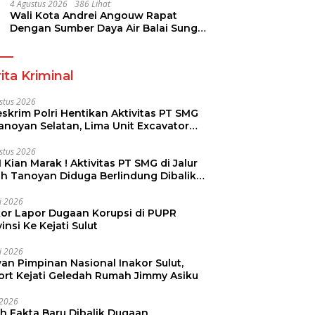
Pramuka
4 Agustus 2026
386 Lihat
Wali Kota Andrei Angouw Rapat
Dengan Sumber Daya Air Balai Sungai
Sulawesi Utara 1 Manado
ita Kriminal
stus 2026
skrim Polri Hentikan Aktivitas PT SMG
Tanoyan Selatan, Lima Unit Excavator
ut Diamankan
stus 2026
 Kian Marak ! Aktivitas PT SMG di Jalur
uh Tanoyan Diduga Berlindung Dibalik
KUD Perintis
li 2026
kor Lapor Dugaan Korupsi di PUPR
insi Ke Kejati Sulut
li 2026
an Pimpinan Nasional Inakor Sulut,
ort Kejati Geledah Rumah Jimmy Asiku
i 2026
ah Fakta Baru Dibalik Dugaan