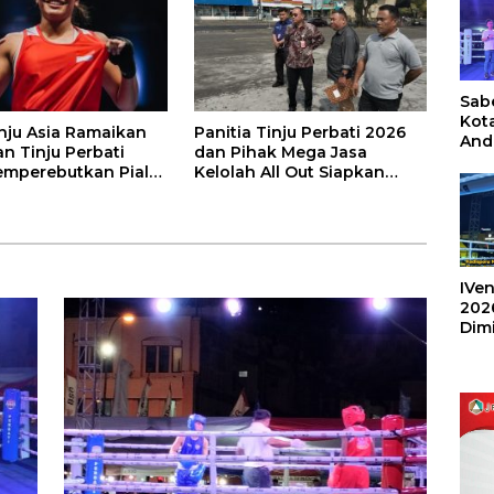
Sabe
Kot
inju Asia Ramaikan
Panitia Tinju Perbati 2026
And
n Tinju Perbati
dan Pihak Mega Jasa
Ang
mperebutkan Piala
Kelolah All Out Siapkan
Box
ta Manado
Lokasi Pertandingan
Umu
202
IVen
202
Dim
Sulu