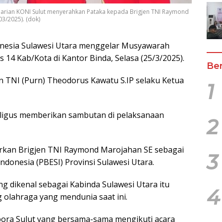
a Harian KONI Sulut menyerahkan Pataka kepada Brigjen TNI Raymond
3/2025). (dok)
onesia Sulawesi Utara menggelar Musyawarah
s 14 Kab/Kota di Kantor Binda, Selasa (25/3/2025).
Ber
n TNI (Purn) Theodorus Kawatu S.IP selaku Ketua
1
kaligus memberikan sambutan di pelaksanaan
2
irkan Brigjen TNI Raymond Marojahan SE sebagai
3
onesia (PBESI) Provinsi Sulawesi Utara.
 dikenal sebagai Kabinda Sulawesi Utara itu
4
 olahraga yang mendunia saat ini.
spora Sulut yang bersama-sama mengikuti acara