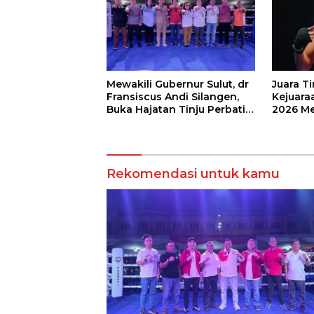
Mewakili Gubernur Sulut, dr
Juara T
Fransiscus Andi Silangen,
Kejuaraa
Buka Hajatan Tinju Perbati
2026 Me
Sulut, Memperebutkan Piala
Wali Ko
Wali Kota Manado
Rekomendasi untuk kamu