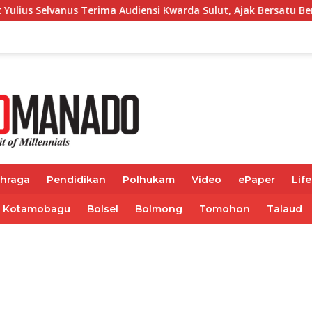
ma Audiensi Kwarda Sulut, Ajak Bersatu Bersama Bangun Sulut
ahraga
Pendidikan
Polhukam
Video
ePaper
Life
Kotamobagu
Bolsel
Bolmong
Tomohon
Talaud