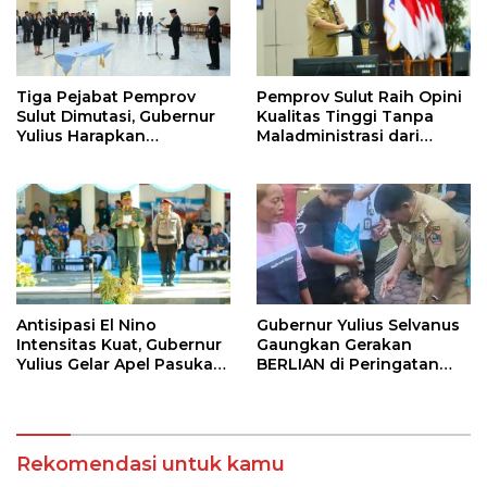
Tiga Pejabat Pemprov
Pemprov Sulut Raih Opini
Sulut Dimutasi, Gubernur
Kualitas Tinggi Tanpa
Yulius Harapkan
Maladministrasi dari
Kolaborasi Solid Antar
Ombudsman RI
SKPD
Antisipasi El Nino
Gubernur Yulius Selvanus
Intensitas Kuat, Gubernur
Gaungkan Gerakan
Yulius Gelar Apel Pasukan
BERLIAN di Peringatan
Tanggap Bencana
HAN 2026
Rekomendasi untuk kamu