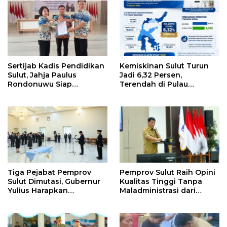
Sertijab Kadis Pendidikan
Kemiskinan Sulut Turun
Sulut, Jahja Paulus
Jadi 6,32 Persen,
Rondonuwu Siap
Terendah di Pulau
Lanjutkan Program
Sulawesi
Strategis Pendidikan
Tiga Pejabat Pemprov
Pemprov Sulut Raih Opini
Sulut Dimutasi, Gubernur
Kualitas Tinggi Tanpa
Yulius Harapkan
Maladministrasi dari
Kolaborasi Solid Antar
Ombudsman RI
SKPD