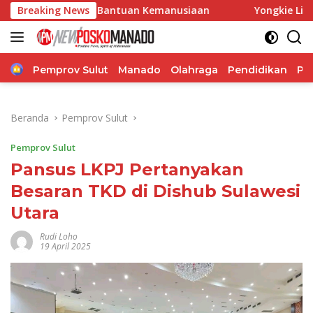
Langsung
alurkan Bantuan Kemanusiaan
Breaking News
Yongkie Limen Janji Perju
ke
konten
Home
Pemprov Sulut
Manado
Olahraga
Pendidikan
Po
Beranda
Pemprov Sulut
Pemprov Sulut
Pansus LKPJ Pertanyakan
Besaran TKD di Dishub Sulawesi
Utara
Rudi Loho
19 April 2025