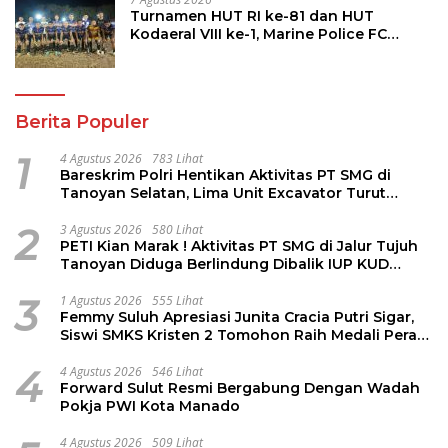
Turnamen HUT RI ke-81 dan HUT
Kodaeral VIII ke-1, Marine Police FC
Amankan Tiket 16 Besar
Berita Populer
1
4 Agustus 2026
783 Lihat
Bareskrim Polri Hentikan Aktivitas PT SMG di
Tanoyan Selatan, Lima Unit Excavator Turut
Diamankan
2
3 Agustus 2026
580 Lihat
PETI Kian Marak ! Aktivitas PT SMG di Jalur Tujuh
Tanoyan Diduga Berlindung Dibalik IUP KUD
Perintis
3
1 Agustus 2026
555 Lihat
Femmy Suluh Apresiasi Junita Cracia Putri Sigar,
Siswi SMKS Kristen 2 Tomohon Raih Medali Perak
LKS Dikmen Nasional 2026
4
4 Agustus 2026
546 Lihat
Forward Sulut Resmi Bergabung Dengan Wadah
Pokja PWI Kota Manado
4 Agustus 2026
509 Lihat