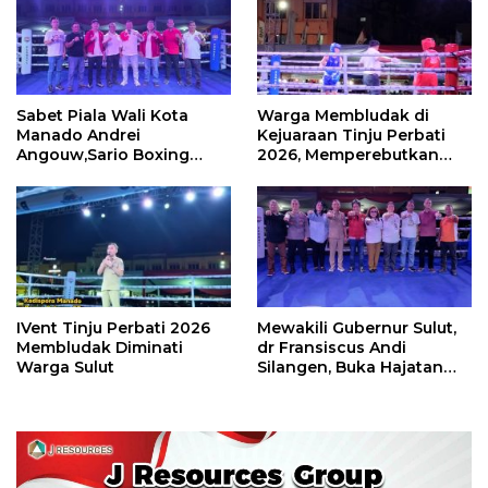
Sabet Piala Wali Kota
Warga Membludak di
Manado Andrei
Kejuaraan Tinju Perbati
Angouw,Sario Boxing
2026, Memperebutkan
Camp Juara Umum Tinju
Piala Wali Kota
Perbati 2026
IVent Tinju Perbati 2026
Mewakili Gubernur Sulut,
Membludak Diminati
dr Fransiscus Andi
Warga Sulut
Silangen, Buka Hajatan
Tinju Perbati Sulut,
Memperebutkan Piala
Wali Kota Manado