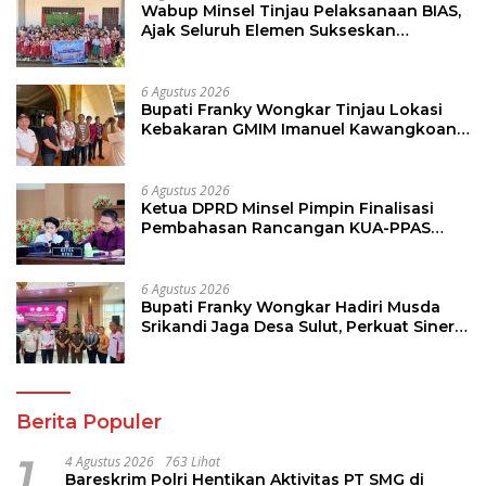
Wabup Minsel Tinjau Pelaksanaan BIAS,
Ajak Seluruh Elemen Sukseskan
Imunisasi Anak Sekolah
6 Agustus 2026
Bupati Franky Wongkar Tinjau Lokasi
Kebakaran GMIM Imanuel Kawangkoan
Bawah, Tegaskan Komitmen Dukung
Pemulihan
6 Agustus 2026
Ketua DPRD Minsel Pimpin Finalisasi
Pembahasan Rancangan KUA-PPAS
Tahun 2027
6 Agustus 2026
Bupati Franky Wongkar Hadiri Musda
Srikandi Jaga Desa Sulut, Perkuat Sinergi
Bangun Desa
Berita Populer
1
4 Agustus 2026
763 Lihat
Bareskrim Polri Hentikan Aktivitas PT SMG di