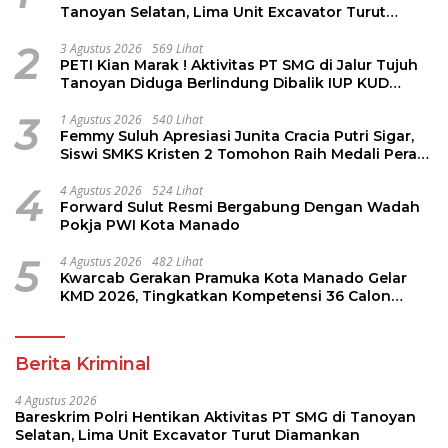
Tanoyan Selatan, Lima Unit Excavator Turut
Diamankan
2
3 Agustus 2026
569 Lihat
PETI Kian Marak ! Aktivitas PT SMG di Jalur Tujuh
Tanoyan Diduga Berlindung Dibalik IUP KUD
Perintis
3
1 Agustus 2026
540 Lihat
Femmy Suluh Apresiasi Junita Cracia Putri Sigar,
Siswi SMKS Kristen 2 Tomohon Raih Medali Perak
LKS Dikmen Nasional 2026
4
4 Agustus 2026
524 Lihat
Forward Sulut Resmi Bergabung Dengan Wadah
Pokja PWI Kota Manado
5
4 Agustus 2026
482 Lihat
Kwarcab Gerakan Pramuka Kota Manado Gelar
KMD 2026, Tingkatkan Kompetensi 36 Calon
Pembina Pramuka
Berita Kriminal
4 Agustus 2026
Bareskrim Polri Hentikan Aktivitas PT SMG di Tanoyan
Selatan, Lima Unit Excavator Turut Diamankan