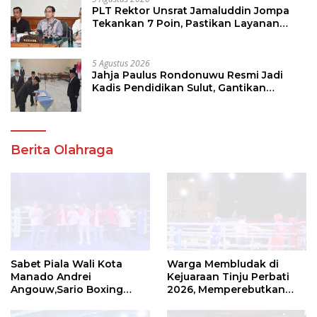
PLT Rektor Unsrat Jamaluddin Jompa
Tekankan 7 Poin, Pastikan Layanan
Akademik dan Kampus Kondusif
5 Agustus 2026
Jahja Paulus Rondonuwu Resmi Jadi
Kadis Pendidikan Sulut, Gantikan
Femmy J Suluh
Berita Olahraga
Sabet Piala Wali Kota
Warga Membludak di
Manado Andrei
Kejuaraan Tinju Perbati
Angouw,Sario Boxing
2026, Memperebutkan
Camp Juara Umum Tinju
Piala Wali Kota
Perbati 2026