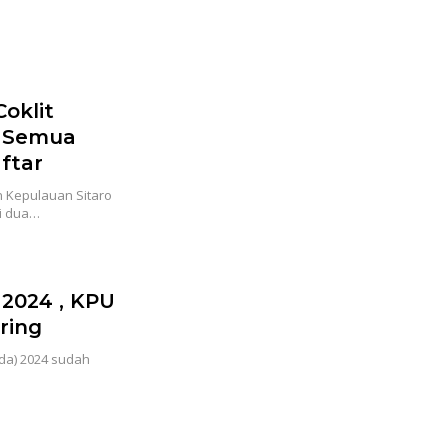
Coklit
: Semua
aftar
 Kepulauan Sitaro
di dua…
 2024 , KPU
ring
ada) 2024 sudah