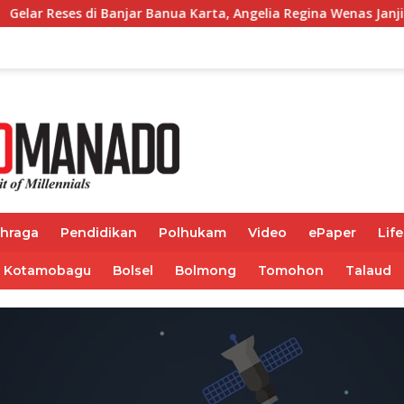
s di Banjar Banua Karta, Angelia Regina Wenas Janji Perjuangka
ahraga
Pendidikan
Polhukam
Video
ePaper
Life
Kotamobagu
Bolsel
Bolmong
Tomohon
Talaud