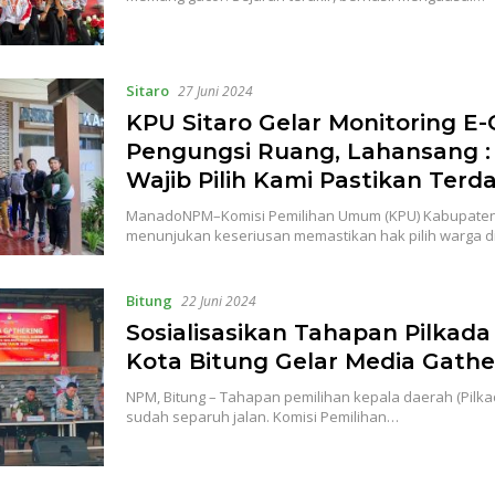
Sitaro
27 Juni 2024
KPU Sitaro Gelar Monitoring E-
Pengungsi Ruang, Lahansang 
Wajib Pilih Kami Pastikan Terd
ManadoNPM–Komisi Pemilihan Umum (KPU) Kabupaten
menunjukan keseriusan memastikan hak pilih warga 
Bitung
22 Juni 2024
Sosialisasikan Tahapan Pilkada
Kota Bitung Gelar Media Gathe
NPM, Bitung – Tahapan pemilihan kepala daerah (Pilk
sudah separuh jalan. Komisi Pemilihan…