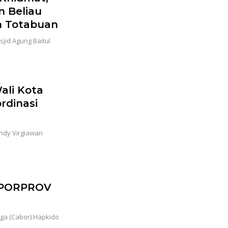
n Beliau
 Totabuan
id Agung Baitul
ali Kota
rdinasi
ndy Virgiawan
 PORPROV
ga (Cabor) Hapkido