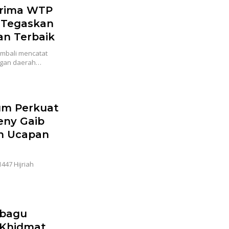
erima WTP
u Tegaskan
n Terbaik
mbali mencatat
ngan daerah…
um Perkuat
eny Gaib
n Ucapan
47 Hijriah
obagu
Khidmat,