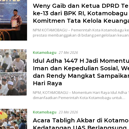
Weny Gaib dan Ketua DPRD T
ke-13 dari BPK RI, Kotamobag
Komitmen Tata Kelola Keuanga
NPM KOTAMOBAGU – Pemerintah Kota Kotamobagu ke
prestasi membanggakan di bidang pengelolaan keua
Kotamobagu
27 Mei 2026
Idul Adha 1447 H Jadi Moment
Iman dan Kepedulian Sosial, W
dan Rendy Mangkat Sampaika
Hari Raya
NPM, KOTAMOBAGU – Momentum Hari Raya Idul Adha 14
dimanfaatkan Pemerintah Kota Kotamobagu untuk…
Kotamobagu
23 Mei 2026
Acara Tabligh Akbar di Kotam
Kedatangan UAS Berlangsung 