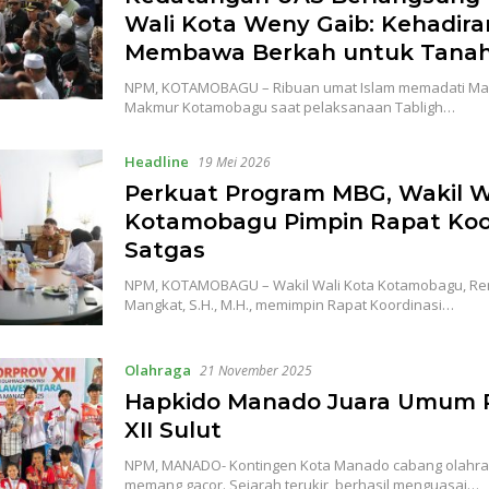
Wali Kota Weny Gaib: Kehadira
Membawa Berkah untuk Tanah
NPM, KOTAMOBAGU – Ribuan umat Islam memadati Masj
Makmur Kotamobagu saat pelaksanaan Tabligh…
Headline
19 Mei 2026
Perkuat Program MBG, Wakil W
Kotamobagu Pimpin Rapat Koo
Satgas
NPM, KOTAMOBAGU – Wakil Wali Kota Kotamobagu, Re
Mangkat, S.H., M.H., memimpin Rapat Koordinasi…
Olahraga
21 November 2025
Hapkido Manado Juara Umum
XII Sulut
NPM, MANADO- Kontingen Kota Manado cabang olahra
memang gacor. Sejarah terukir, berhasil menguasai…