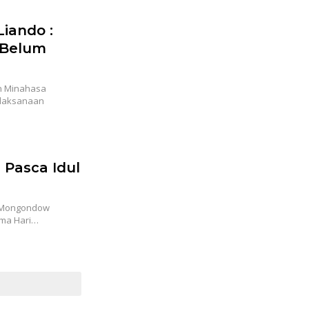
Liando :
 Belum
n Minahasa
elaksanaan
 Pasca Idul
g Mongondow
ama Hari…