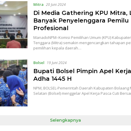
Mitra
20 Juni 2024
Di Media Gathering KPU Mitra, 
Banyak Penyelenggara Pemilu
Profesional
ManadoNPM–Komisi Pemilihan Umum (KPU) Kabupate
Tenggara (Mitra) semakin mengencangkan tahapan p
pemilihan kepala daerah…
Bolsel
19 Juni 2024
Bupati Bolsel Pimpin Apel Kerja
Adha 1445 H
NPM, BOLSEL-Pemerintah Daerah Kabupaten Bolaan
Selatan (Bolsel) menggelar Apel Kerja Pasca Cuti Bers
Selengkapnya