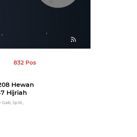
832 Pos
208 Hewan
7 Hijriah
Gaib, Sp.M.,