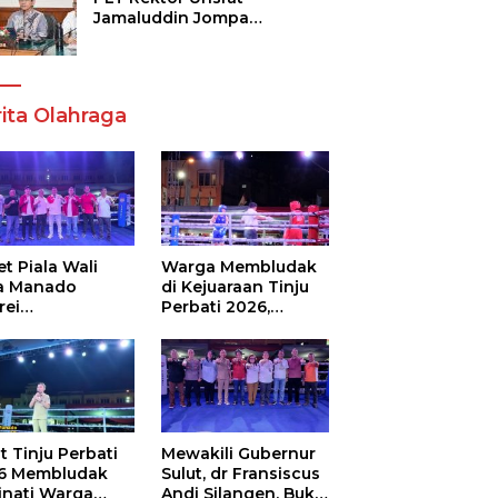
Jamaluddin Jompa
Tekankan 7 Poin, Pastikan
Layanan Akademik dan
Kampus Kondusif
ita Olahraga
t Piala Wali
Warga Membludak
a Manado
di Kejuaraan Tinju
rei
Perbati 2026,
ouw,Sario
Memperebutkan
ing Camp Juara
Piala Wali Kota
m Tinju Perbati
6
t Tinju Perbati
Mewakili Gubernur
6 Membludak
Sulut, dr Fransiscus
inati Warga
Andi Silangen, Buka