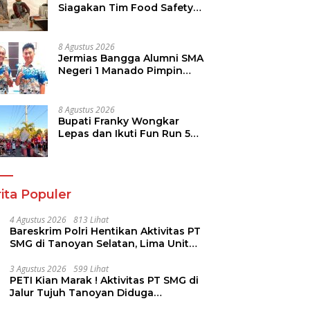
Siagakan Tim Food Safety
di TIFF 2026
8 Agustus 2026
Jermias Bangga Alumni SMA
Negeri 1 Manado Pimpin
Dinas Pendidikan Sulut
8 Agustus 2026
Bupati Franky Wongkar
Lepas dan Ikuti Fun Run 5K
Semarak HUT ke-81 RI di
Minsel
ita Populer
4 Agustus 2026
813 Lihat
Bareskrim Polri Hentikan Aktivitas PT
SMG di Tanoyan Selatan, Lima Unit
Excavator Turut Diamankan
3 Agustus 2026
599 Lihat
PETI Kian Marak ! Aktivitas PT SMG di
Jalur Tujuh Tanoyan Diduga
Berlindung Dibalik IUP KUD Perintis