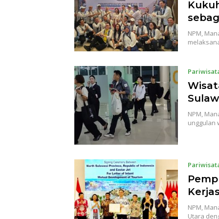
Kukuh
sebag
NPM, Mana
melaksana
Pariwisat
Wisat
Sulaw
NPM, Mana
unggulan 
Pariwisat
Pempr
Kerja
NPM, Mana
Utara den