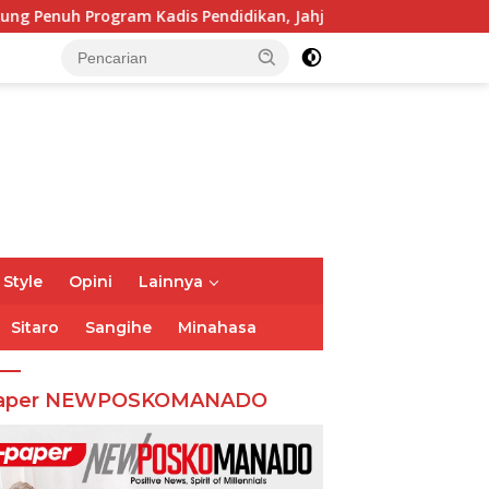
gram Kadis Pendidikan, Jahja Rondonuwu
Jelang Puncak
 Style
Opini
Lainnya
Sitaro
Sangihe
Minahasa
aper NEWPOSKOMANADO