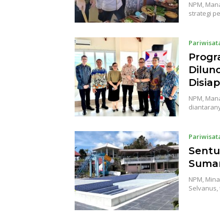
NPM, Mana
strategi 
Pariwisat
Progr
Dilun
Disia
NPM, Mana
diantaran
Pariwisat
Sentu
Sumar
NPM, Minah
Selvanus,