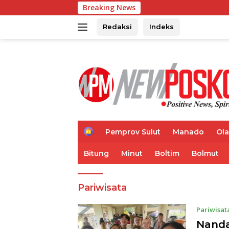
Langsung
Breaking News
Ketua MK
ke
konten
Redaksi
Indeks
H
Pemprov Sulut
Manado
Ol
o
m
Bitung
Minut
Boltim
Bolmut
e
Pariwisata
Pariwisat
Nanda