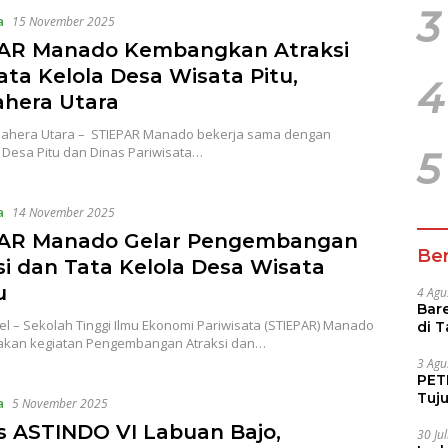
3
a
15 November 2025
AR Manado Kembangkan Atraksi
ata Kelola Desa Wisata Pitu,
4
hera Utara
ahera Utara – STIEPAR Manado bekerja sama dengan
 Desa Pitu dan Dinas Pariwisata…
5
a
14 November 2025
AR Manado Gelar Pengembangan
Ber
si dan Tata Kelola Desa Wisata
u
4 Agu
Bare
l – Sekolah Tinggi Ilmu Ekonomi Pariwisata (STIEPAR) Manado
di 
kan kegiatan Pengembangan Atraksi dan…
Tur
3 Agu
PETI
Tuj
a
5 November 2025
IUP 
 ASTINDO VI Labuan Bajo,
30 Ju