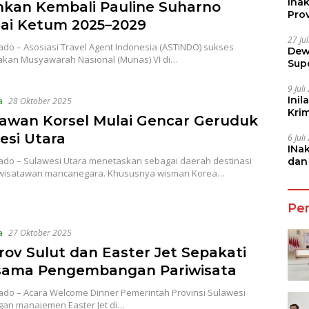
Ina
kan Kembali Pauline Suharno
Prov
ai Ketum 2025–2029
27 Ju
do – Asosiasi Travel Agent Indonesia (ASTINDO) sukses
Dew
kan Musyawarah Nasional (Munas) VI di…
Sup
9 Jul
Inil
a
28 Oktober 2025
Kri
awan Korsel Mulai Gencar Geruduk
She
esi Utara
6 Jul
INa
do – Sulawesi Utara menetaskan sebagai daerah destinasi
dan
wisatawan mancanegara. Khususnya wisman Korea…
Jala
Pe
a
27 Oktober 2025
ov Sulut dan Easter Jet Sepakati
sama Pengembangan Pariwisata
do – Acara Welcome Dinner Pemerintah Provinsi Sulawesi
gan manajemen Easter Jet di…