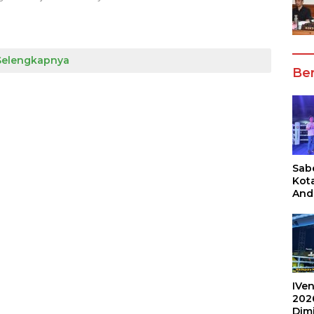
Selengkapnya
Ber
Sabe
Kot
And
Ang
Box
Umu
202
IVen
202
Dim