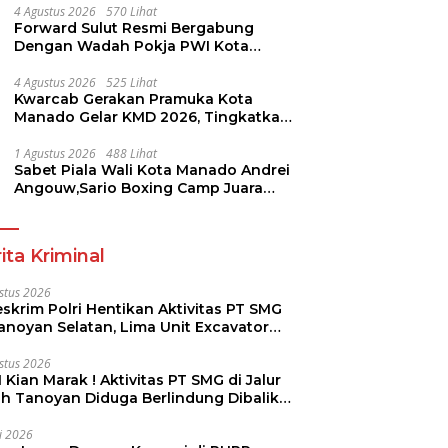
4 Agustus 2026
570 Lihat
Forward Sulut Resmi Bergabung
Dengan Wadah Pokja PWI Kota
Manado
4 Agustus 2026
525 Lihat
Kwarcab Gerakan Pramuka Kota
Manado Gelar KMD 2026, Tingkatkan
Kompetensi 36 Calon Pembina
Pramuka
1 Agustus 2026
488 Lihat
Sabet Piala Wali Kota Manado Andrei
Angouw,Sario Boxing Camp Juara
Umum Tinju Perbati 2026
ita Kriminal
stus 2026
skrim Polri Hentikan Aktivitas PT SMG
Tanoyan Selatan, Lima Unit Excavator
ut Diamankan
stus 2026
 Kian Marak ! Aktivitas PT SMG di Jalur
uh Tanoyan Diduga Berlindung Dibalik
KUD Perintis
li 2026