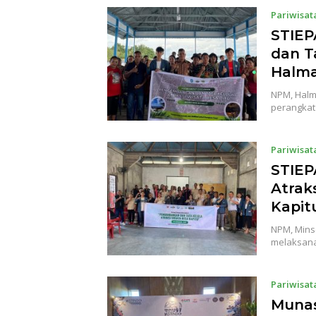
Pariwisat
STIEP
dan T
Halma
NPM, Halm
perangkat
Pariwisat
STIEP
Atrak
Kapit
NPM, Minse
melaksana
Pariwisat
Munas