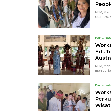
Peopl
NPM, Mana
Utara 202
Pariwisat
Works
EduTo
Austra
NPM, Mana
menjadi j
Pariwisat
Works
Perku
Wisat