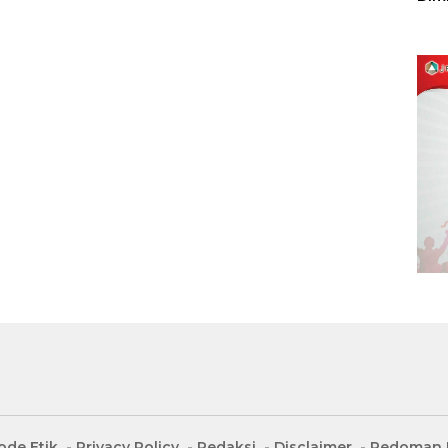
Sulu
ode Etik
Privacy Policy
Redaksi
Disclaimer
Pedoman M