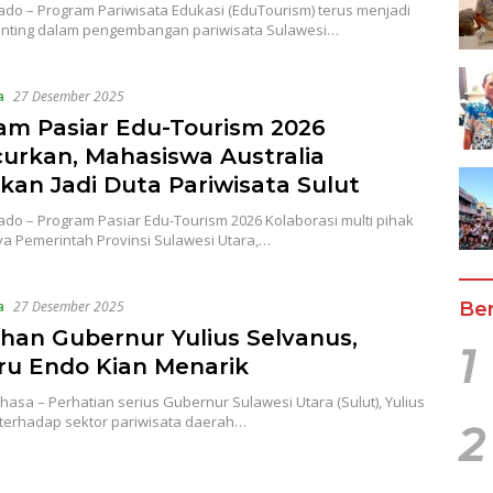
do – Program Pariwisata Edukasi (EduTourism) terus menjadi
penting dalam pengembangan pariwisata Sulawesi…
a
27 Desember 2025
am Pasiar Edu-Tourism 2026
curkan, Mahasiswa Australia
pkan Jadi Duta Pariwisata Sulut
do – Program Pasiar Edu-Tourism 2026 Kolaborasi multi pihak
ya Pemerintah Provinsi Sulawesi Utara,…
a
Ber
27 Desember 2025
han Gubernur Yulius Selvanus,
1
u Endo Kian Menarik
asa – Perhatian serius Gubernur Sulawesi Utara (Sulut), Yulius
 terhadap sektor pariwisata daerah…
2