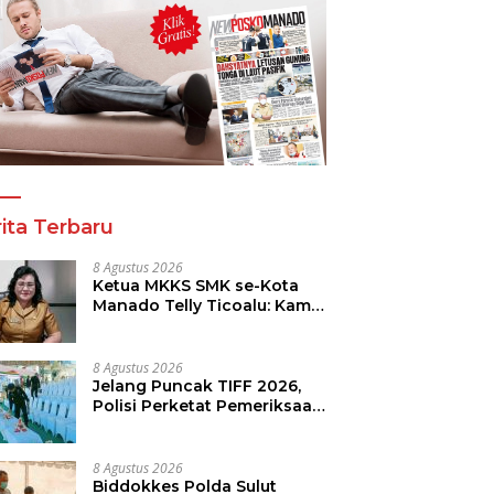
ita Terbaru
8 Agustus 2026
Ketua MKKS SMK se-Kota
Manado Telly Ticoalu: Kami
Dukung Penuh Program
Kadis Pendidikan, Jahja
Rondonuwu
8 Agustus 2026
Jelang Puncak TIFF 2026,
Polisi Perketat Pemeriksaan
Pengunjung di Area Utama
8 Agustus 2026
Biddokkes Polda Sulut