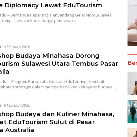
e Diplomacy Lewat EduTourism
do – Bernanda Paparang, Penyandang Gelar Noni Sulawesi
5, tampil meyakinkan sebagai pembawa…
a
9 Februari 2026
hop Budaya Minahasa Dorong
Ber
urism Sulawesi Utara Tembus Pasar
lia
do – Program Pariwisata Edukasi (EduTourism) kembali
embatan strategis dalam memperkenalkan kekayaan budaya…
a
9 Februari 2026
hop Budaya dan Kuliner Minahasa,
at EduTourism Sulut di Pasar
a Australia