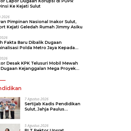
kor Lapor Dugaan Korupsi di PUPR
insi Ke Kejati Sulut
li 2026
an Pimpinan Nasional Inakor Sulut,
ort Kejati Geledah Rumah Jimmy Asiku
i 2026
ah Fakta Baru Dibalik Dugaan
minalisasi Polda Metro Jaya Kepada
see Monicha Elshaday
i 2026
kor Desak KPK Telusuri Mobil Mewah
 Dugaan Kejanggalan Mega Proyek
n di BPJN
ndidikan
7 Agustus 2026
Sertijab Kadis Pendidikan
Sulut, Jahja Paulus
Rondonuwu Siap Lanjutkan
Program Strategis
Pendidikan
5 Agustus 2026
PLT Rektor Unsrat