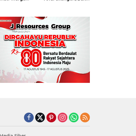
t
Hajatan Tinju
Perbati Sulut,
Memperebutkan
Piala Wali Kota
Manado
edia Siber