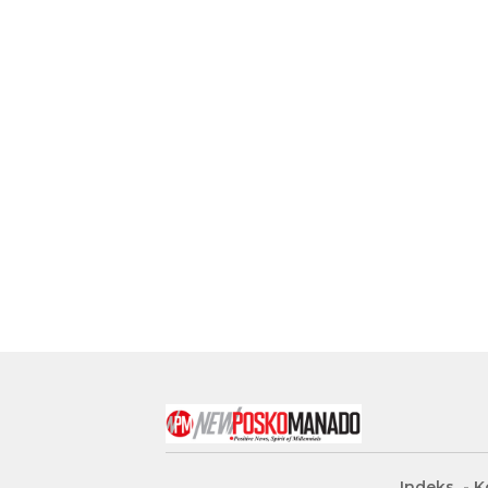
Indeks
K