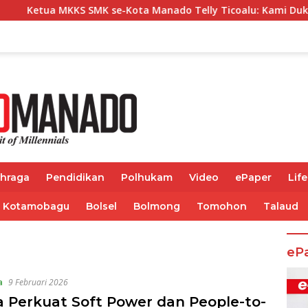
KS SMK se-Kota Manado Telly Ticoalu: Kami Dukung Penuh Pro
ahraga
Pendidikan
Polhukam
Video
ePaper
Life
Kotamobagu
Bolsel
Bolmong
Tomohon
Talaud
eP
a
9 Februari 2026
 Perkuat Soft Power dan People-to-