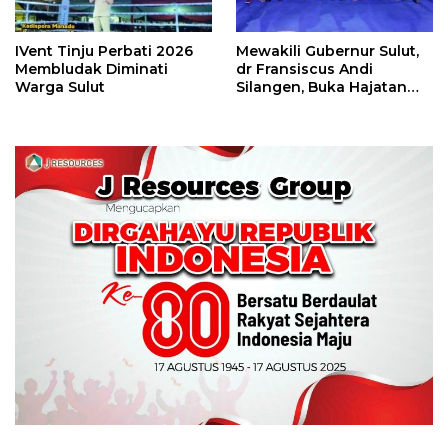
IVent Tinju Perbati 2026
Mewakili Gubernur Sulut,
Membludak Diminati
dr Fransiscus Andi
Warga Sulut
Silangen, Buka Hajatan
Tinju Perbati Sulut,
Memperebutkan Piala
Wali Kota Manado