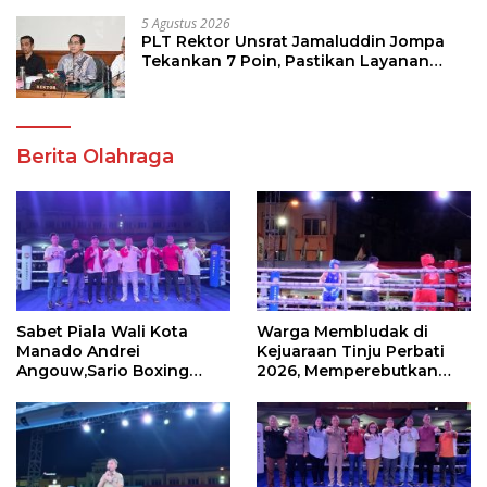
5 Agustus 2026
PLT Rektor Unsrat Jamaluddin Jompa
Tekankan 7 Poin, Pastikan Layanan
Akademik dan Kampus Kondusif
Berita Olahraga
Sabet Piala Wali Kota
Warga Membludak di
Manado Andrei
Kejuaraan Tinju Perbati
Angouw,Sario Boxing
2026, Memperebutkan
Camp Juara Umum Tinju
Piala Wali Kota
Perbati 2026