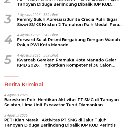
Tanoyan Diduga Berlindung Dibalik IUP KUD
Perintis
3
1 Agustus 2026
560 Lihat
Femmy Suluh Apresiasi Junita Cracia Putri Sigar,
Siswi SMKS Kristen 2 Tomohon Raih Medali Perak
LKS Dikmen Nasional 2026
4
4 Agustus 2026
549 Lihat
Forward Sulut Resmi Bergabung Dengan Wadah
Pokja PWI Kota Manado
5
4 Agustus 2026
509 Lihat
Kwarcab Gerakan Pramuka Kota Manado Gelar
KMD 2026, Tingkatkan Kompetensi 36 Calon
Pembina Pramuka
Berita Kriminal
4 Agustus 2026
Bareskrim Polri Hentikan Aktivitas PT SMG di Tanoyan
Selatan, Lima Unit Excavator Turut Diamankan
3 Agustus 2026
PETI Kian Marak ! Aktivitas PT SMG di Jalur Tujuh
Tanoyan Diduga Berlindung Dibalik IUP KUD Perintis