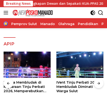
Langsung
n Alat Kelengkapan Dewan dan Sepakati KUA-PPAS 2027
Breaking News
ke
konten
Home
Pemprov Sulut
Manado
Olahraga
Pendidikan
Po
APIP
Warga Membludak di
IVent Tinju Perbati 2026
Kejuaraan Tinju Perbati
Membludak Diminati
2026, Memperebutkan
Warga Sulut
Piala Wali Kota