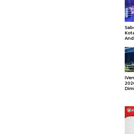
Sabe
Kot
And
Ang
Box
Umu
202
IVen
202
Dim
Sulu