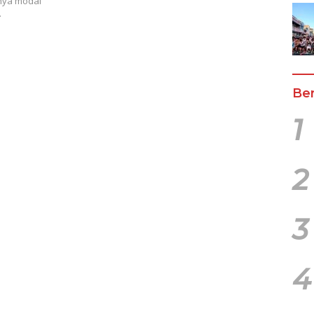
nya modal
…
Ber
1
2
3
4