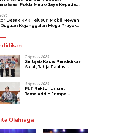
minalisasi Polda Metro Jaya Kepada
see Monicha Elshaday
i 2026
kor Desak KPK Telusuri Mobil Mewah
 Dugaan Kejanggalan Mega Proyek
n di BPJN
ndidikan
7 Agustus 2026
Sertijab Kadis Pendidikan
Sulut, Jahja Paulus
Rondonuwu Siap Lanjutkan
Program Strategis
Pendidikan
5 Agustus 2026
PLT Rektor Unsrat
Jamaluddin Jompa
Tekankan 7 Poin, Pastikan
Layanan Akademik dan
Kampus Kondusif
ita Olahraga