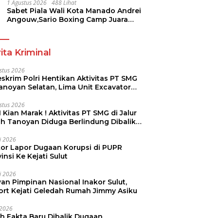
Pramuka
1 Agustus 2026
488 Lihat
Sabet Piala Wali Kota Manado Andrei
Angouw,Sario Boxing Camp Juara
Umum Tinju Perbati 2026
ita Kriminal
stus 2026
skrim Polri Hentikan Aktivitas PT SMG
Tanoyan Selatan, Lima Unit Excavator
ut Diamankan
stus 2026
 Kian Marak ! Aktivitas PT SMG di Jalur
uh Tanoyan Diduga Berlindung Dibalik
KUD Perintis
li 2026
kor Lapor Dugaan Korupsi di PUPR
insi Ke Kejati Sulut
li 2026
an Pimpinan Nasional Inakor Sulut,
ort Kejati Geledah Rumah Jimmy Asiku
i 2026
ah Fakta Baru Dibalik Dugaan