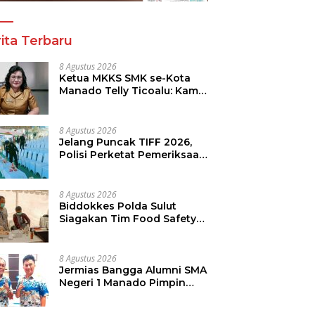
ita Terbaru
8 Agustus 2026
Ketua MKKS SMK se-Kota
Manado Telly Ticoalu: Kami
Dukung Penuh Program
Kadis Pendidikan, Jahja
Rondonuwu
8 Agustus 2026
Jelang Puncak TIFF 2026,
Polisi Perketat Pemeriksaan
Pengunjung di Area Utama
8 Agustus 2026
Biddokkes Polda Sulut
Siagakan Tim Food Safety
di TIFF 2026
8 Agustus 2026
Jermias Bangga Alumni SMA
Negeri 1 Manado Pimpin
Dinas Pendidikan Sulut