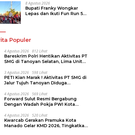
8 Agustus 2026
Bupati Franky Wongkar
Lepas dan Ikuti Fun Run 5K
Semarak HUT ke-81 RI di
Minsel
ita Populer
4 Agustus 2026
812 Lihat
Bareskrim Polri Hentikan Aktivitas PT
SMG di Tanoyan Selatan, Lima Unit
Excavator Turut Diamankan
3 Agustus 2026
598 Lihat
PETI Kian Marak ! Aktivitas PT SMG di
Jalur Tujuh Tanoyan Diduga
Berlindung Dibalik IUP KUD Perintis
4 Agustus 2026
569 Lihat
Forward Sulut Resmi Bergabung
Dengan Wadah Pokja PWI Kota
Manado
4 Agustus 2026
520 Lihat
Kwarcab Gerakan Pramuka Kota
Manado Gelar KMD 2026, Tingkatkan
Kompetensi 36 Calon Pembina