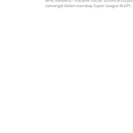
NPM, MANADO – Karame Soccer School (KSS) pu
semangat dalam menatap Super League BLiSPI