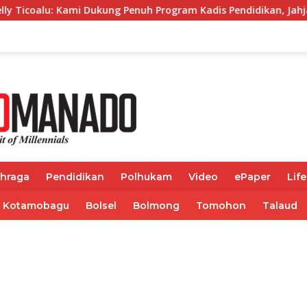
i Dukung Penuh Program Kadis Pendidikan, Jahja Rondonuwu
ahraga
Pendidikan
Polhukam
Video
ePaper
Life
Kotamobagu
Bolsel
Bolmong
Tomohon
Talaud