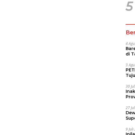
5
Ber
4 Agu
Bare
di 
Tur
3 Agu
PETI
Tuj
IUP 
30 Ju
Ina
Prov
27 Ju
Dew
Sup
9 Jul
Inil