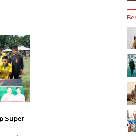
Wali Kota Manado
Ber
p Super