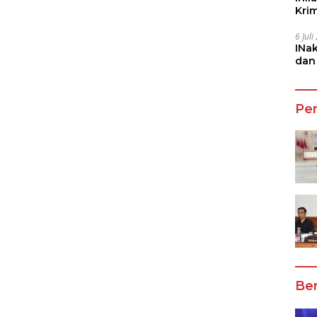
Kri
She
6 Jul
INa
dan
Jala
Pe
Ber