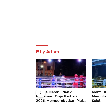
Billy Adam
 Wali Kota
Warga Membludak di
IVent Ti
drei
Kejuaraan Tinju Perbati
Memblud
rio Boxing Camp
2026, Memperebutkan Piala
Sulut
 Tinju Perbati
Wali Kota