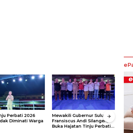
eP
nju Perbati 2026
Mewakili Gubernur Sulut, dr
Juar
ak Diminati Warga
Fransiscus Andi Silangen,
Keju
Buka Hajatan Tinju Perbati
2026
Sulut, Memperebutkan Piala
Wali