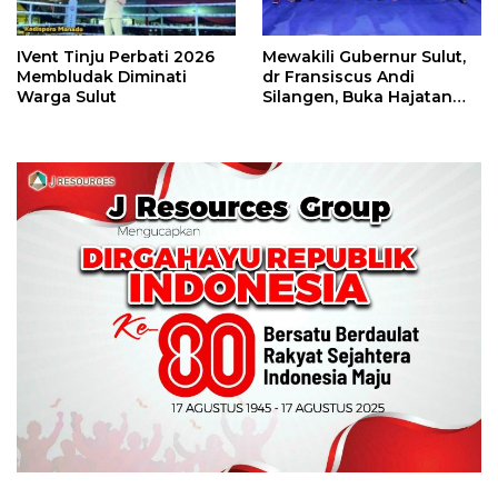
IVent Tinju Perbati 2026
Mewakili Gubernur Sulut,
Membludak Diminati
dr Fransiscus Andi
Warga Sulut
Silangen, Buka Hajatan
Tinju Perbati Sulut,
Memperebutkan Piala
Wali Kota Manado