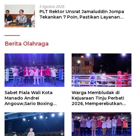
5 Agustus 2026
PLT Rektor Unsrat Jamaluddin Jompa
Tekankan 7 Poin, Pastikan Layanan
Akademik dan Kampus Kondusif
Berita Olahraga
Sabet Piala Wali Kota
Warga Membludak di
Manado Andrei
Kejuaraan Tinju Perbati
Angouw,Sario Boxing
2026, Memperebutkan
Camp Juara Umum Tinju
Piala Wali Kota
Perbati 2026