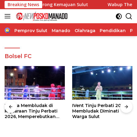
Langsung
, Pangdam Dorong Kemajuan Sulut
Breaking News
Wabup Theodorus Kaw
ke
konten
Home
Pemprov Sulut
Manado
Olahraga
Pendidikan
Po
Bolsel FC
Warga Membludak di
IVent Tinju Perbati 2026
Kejuaraan Tinju Perbati
Membludak Diminati
2026, Memperebutkan
Warga Sulut
Piala Wali Kota