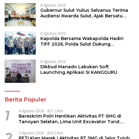
8 Agustus 2026
Gubernur Sulut Yulius Selvanus Terima
Audiensi Kwarda Sulut, Ajak Bersatu
Bersama Bangun Sulut
8 Agustus 2026
Kapolda Bersama Wakapolda Hadiri
TIFF 2026, Polda Sulut Dukung
Pariwisata dan Jamin Keamanan
8 Agustus 2026
Dikbud Manado Lakukan Soft
Launching Aplikasi SI KANGGURU
Berita Populer
1
4 Agustus 2026
821 Lihat
Bareskrim Polri Hentikan Aktivitas PT SMG di
Tanoyan Selatan, Lima Unit Excavator Turut
Diamankan
2
3 Agustus 2026
603 Lihat
PETI Kian Marak ! Aktivitas PT SMG di Jalur Tujuh