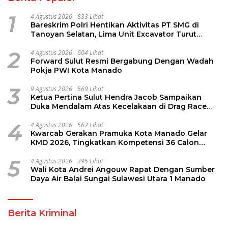
1
4 Agustus 2026
833 Lihat
Bareskrim Polri Hentikan Aktivitas PT SMG di
Tanoyan Selatan, Lima Unit Excavator Turut
Diamankan
2
4 Agustus 2026
604 Lihat
Forward Sulut Resmi Bergabung Dengan Wadah
Pokja PWI Kota Manado
3
9 Agustus 2026
569 Lihat
Ketua Pertina Sulut Hendra Jacob Sampaikan
Duka Mendalam Atas Kecelakaan di Drag Race
Kotamobagu
4
4 Agustus 2026
562 Lihat
Kwarcab Gerakan Pramuka Kota Manado Gelar
KMD 2026, Tingkatkan Kompetensi 36 Calon
Pembina Pramuka
5
4 Agustus 2026
395 Lihat
Wali Kota Andrei Angouw Rapat Dengan Sumber
Daya Air Balai Sungai Sulawesi Utara 1 Manado
Berita Kriminal