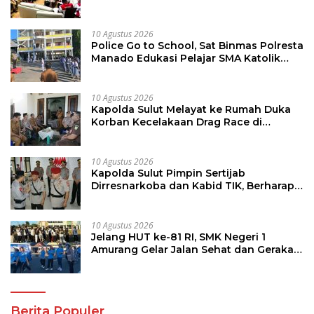
Sulut, Dorong Perempuan Aktif Kawal
Pembangunan Desa
10 Agustus 2026
Police Go to School, Sat Binmas Polresta
Manado Edukasi Pelajar SMA Katolik
Aquino
10 Agustus 2026
Kapolda Sulut Melayat ke Rumah Duka
Korban Kecelakaan Drag Race di
Kotamobagu
10 Agustus 2026
Kapolda Sulut Pimpin Sertijab
Dirresnarkoba dan Kabid TIK, Berharap
Bawa Semangat Baru Dalam
Laksanakan Tugas
10 Agustus 2026
Jelang HUT ke-81 RI, SMK Negeri 1
Amurang Gelar Jalan Sehat dan Gerakan
Pungut Sampah
Berita Populer