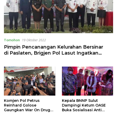
Tomohon
19 Oktober 2022
Pimpin Pencanangan Kelurahan Bersinar
di Paslaten, Brigjen Pol Lasut Ingatkan
Bahaya Narkoba
Komjen Pol Petrus
Kepala BNNP Sulut
Reinhard Golose
Dampingi Ketum OASE
Gaungkan War On Drugs
Buka Sosialisasi Anti
di Unima
Narkoba dan Literasi