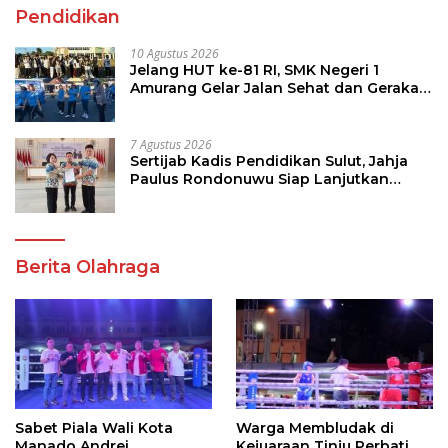
Pendidikan
10 Agustus 2026
Jelang HUT ke-81 RI, SMK Negeri 1
Amurang Gelar Jalan Sehat dan Gerakan
Pungut Sampah
7 Agustus 2026
Sertijab Kadis Pendidikan Sulut, Jahja
Paulus Rondonuwu Siap Lanjutkan
Program Strategis Pendidikan
Berita Olahraga
Sabet Piala Wali Kota
Warga Membludak di
Manado Andrei
Kejuaraan Tinju Perbati