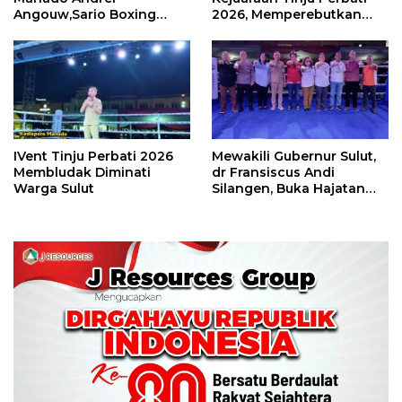
Angouw,Sario Boxing
2026, Memperebutkan
Camp Juara Umum Tinju
Piala Wali Kota
Perbati 2026
IVent Tinju Perbati 2026
Mewakili Gubernur Sulut,
Membludak Diminati
dr Fransiscus Andi
Warga Sulut
Silangen, Buka Hajatan
Tinju Perbati Sulut,
Memperebutkan Piala
Wali Kota Manado