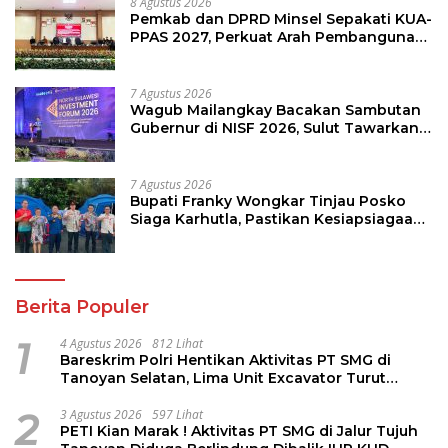
8 Agustus 2026
Pemkab dan DPRD Minsel Sepakati KUA-
PPAS 2027, Perkuat Arah Pembangunan
Daerah
7 Agustus 2026
Wagub Mailangkay Bacakan Sambutan
Gubernur di NISF 2026, Sulut Tawarkan
Pasifik Gateway dan Hilirisasi Kelapa ke
Investor
7 Agustus 2026
Bupati Franky Wongkar Tinjau Posko
Siaga Karhutla, Pastikan Kesiapsiagaan
Hadapi Musim Kemarau
Berita Populer
1
4 Agustus 2026
812 Lihat
Bareskrim Polri Hentikan Aktivitas PT SMG di
Tanoyan Selatan, Lima Unit Excavator Turut
Diamankan
2
3 Agustus 2026
597 Lihat
PETI Kian Marak ! Aktivitas PT SMG di Jalur Tujuh