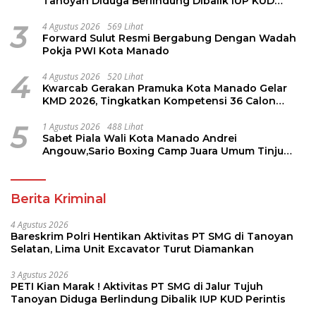
Tanoyan Diduga Berlindung Dibalik IUP KUD
Perintis
3
4 Agustus 2026
569 Lihat
Forward Sulut Resmi Bergabung Dengan Wadah
Pokja PWI Kota Manado
4
4 Agustus 2026
520 Lihat
Kwarcab Gerakan Pramuka Kota Manado Gelar
KMD 2026, Tingkatkan Kompetensi 36 Calon
Pembina Pramuka
5
1 Agustus 2026
488 Lihat
Sabet Piala Wali Kota Manado Andrei
Angouw,Sario Boxing Camp Juara Umum Tinju
Perbati 2026
Berita Kriminal
4 Agustus 2026
Bareskrim Polri Hentikan Aktivitas PT SMG di Tanoyan
Selatan, Lima Unit Excavator Turut Diamankan
3 Agustus 2026
PETI Kian Marak ! Aktivitas PT SMG di Jalur Tujuh
Tanoyan Diduga Berlindung Dibalik IUP KUD Perintis