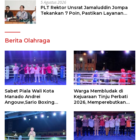
5 Agustus 2026
PLT Rektor Unsrat Jamaluddin Jompa
Tekankan 7 Poin, Pastikan Layanan
Akademik dan Kampus Kondusif
Berita Olahraga
Sabet Piala Wali Kota
Warga Membludak di
Manado Andrei
Kejuaraan Tinju Perbati
Angouw,Sario Boxing
2026, Memperebutkan
Camp Juara Umum Tinju
Piala Wali Kota
Perbati 2026