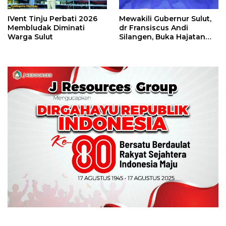
IVent Tinju Perbati 2026
Mewakili Gubernur Sulut,
Membludak Diminati
dr Fransiscus Andi
Warga Sulut
Silangen, Buka Hajatan
Tinju Perbati Sulut,
Memperebutkan Piala
Wali Kota Manado