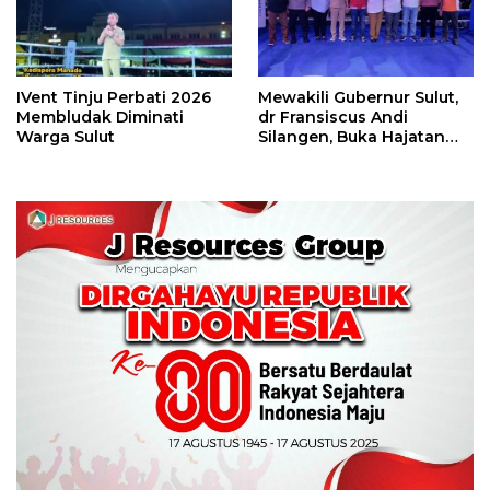
IVent Tinju Perbati 2026
Mewakili Gubernur Sulut,
Membludak Diminati
dr Fransiscus Andi
Warga Sulut
Silangen, Buka Hajatan
Tinju Perbati Sulut,
Memperebutkan Piala
Wali Kota Manado