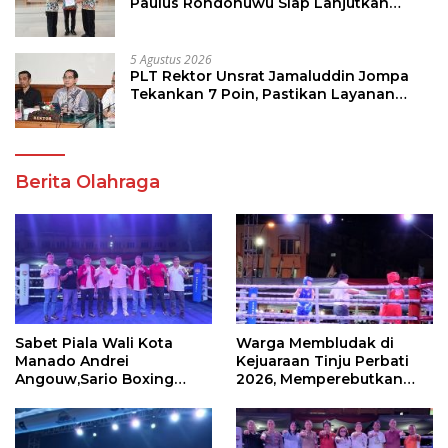
Paulus Rondonuwu Siap Lanjutkan
Program Strategis Pendidikan
5 Agustus 2026
PLT Rektor Unsrat Jamaluddin Jompa
Tekankan 7 Poin, Pastikan Layanan
Akademik dan Kampus Kondusif
Berita Olahraga
Sabet Piala Wali Kota
Warga Membludak di
Manado Andrei
Kejuaraan Tinju Perbati
Angouw,Sario Boxing
2026, Memperebutkan
Camp Juara Umum Tinju
Piala Wali Kota
Perbati 2026