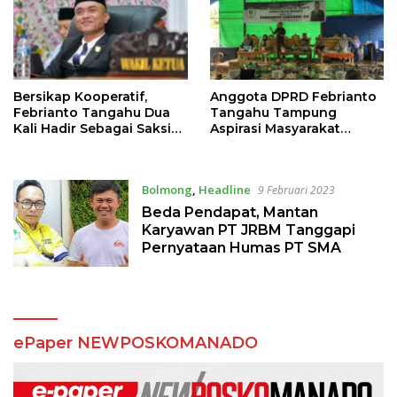
Bersikap Kooperatif,
Anggota DPRD Febrianto
Febrianto Tangahu Dua
Tangahu Tampung
Kali Hadir Sebagai Saksi
Aspirasi Masyarakat
Sidang Kasus Dugaan
Lewat Reses
Korupsi Dana CSR PT
JRBM
Bolmong
,
Headline
9 Februari 2023
Beda Pendapat, Mantan
Karyawan PT JRBM Tanggapi
Pernyataan Humas PT SMA
ePaper NEWPOSKOMANADO