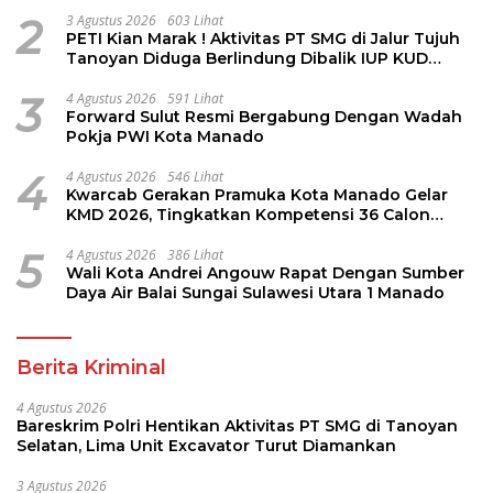
2
3 Agustus 2026
603 Lihat
PETI Kian Marak ! Aktivitas PT SMG di Jalur Tujuh
Tanoyan Diduga Berlindung Dibalik IUP KUD
Perintis
3
4 Agustus 2026
591 Lihat
Forward Sulut Resmi Bergabung Dengan Wadah
Pokja PWI Kota Manado
4
4 Agustus 2026
546 Lihat
Kwarcab Gerakan Pramuka Kota Manado Gelar
KMD 2026, Tingkatkan Kompetensi 36 Calon
Pembina Pramuka
5
4 Agustus 2026
386 Lihat
Wali Kota Andrei Angouw Rapat Dengan Sumber
Daya Air Balai Sungai Sulawesi Utara 1 Manado
Berita Kriminal
4 Agustus 2026
Bareskrim Polri Hentikan Aktivitas PT SMG di Tanoyan
Selatan, Lima Unit Excavator Turut Diamankan
3 Agustus 2026