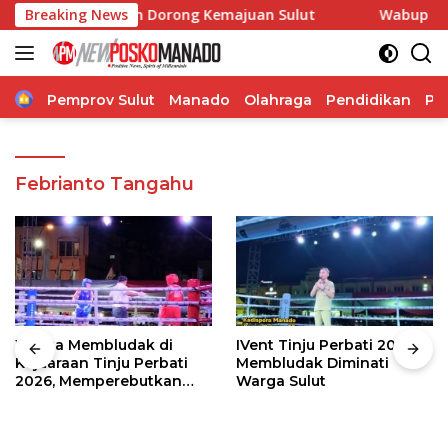
Langsung
asi, Pangdam Dorong Kemajuan Sulut
Breaking News
Wabup Theodorus 
ke
konten
Home
Pemprov Sulut
Manado
Olahraga
Pendidikan
Po
Febrianto Tangahu
Warga Membludak di
IVent Tinju Perbati 2026
Kejuaraan Tinju Perbati
Membludak Diminati
2026, Memperebutkan
Warga Sulut
Piala Wali Kota