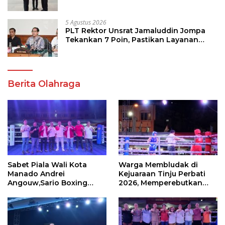
Program Strategis Pendidikan
5 Agustus 2026
PLT Rektor Unsrat Jamaluddin Jompa
Tekankan 7 Poin, Pastikan Layanan
Akademik dan Kampus Kondusif
Berita Olahraga
Sabet Piala Wali Kota
Warga Membludak di
Manado Andrei
Kejuaraan Tinju Perbati
Angouw,Sario Boxing
2026, Memperebutkan
Camp Juara Umum Tinju
Piala Wali Kota
Perbati 2026