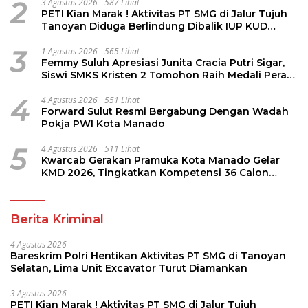
2
3 Agustus 2026
587 Lihat
PETI Kian Marak ! Aktivitas PT SMG di Jalur Tujuh
Tanoyan Diduga Berlindung Dibalik IUP KUD
Perintis
3
1 Agustus 2026
565 Lihat
Femmy Suluh Apresiasi Junita Cracia Putri Sigar,
Siswi SMKS Kristen 2 Tomohon Raih Medali Perak
LKS Dikmen Nasional 2026
4
4 Agustus 2026
551 Lihat
Forward Sulut Resmi Bergabung Dengan Wadah
Pokja PWI Kota Manado
5
4 Agustus 2026
511 Lihat
Kwarcab Gerakan Pramuka Kota Manado Gelar
KMD 2026, Tingkatkan Kompetensi 36 Calon
Pembina Pramuka
Berita Kriminal
4 Agustus 2026
Bareskrim Polri Hentikan Aktivitas PT SMG di Tanoyan
Selatan, Lima Unit Excavator Turut Diamankan
3 Agustus 2026
PETI Kian Marak ! Aktivitas PT SMG di Jalur Tujuh