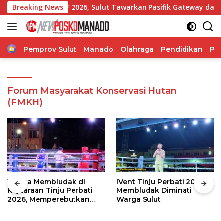
Langsung
r di NISF 2026, Sulut Tawarkan Pasifik Gateway dan Hilirisasi
Breaking News
ke
konten
Home
Pemprov Sulut
Manado
Olahraga
Pendidikan
Po
Forum Masyarakat Konservasi Hutan
(FMKH)
Warga Membludak di
IVent Tinju Perbati 2026
Kejuaraan Tinju Perbati
Membludak Diminati
2026, Memperebutkan
Warga Sulut
Piala Wali Kota