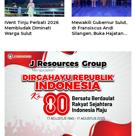
IVent Tinju Perbati 2026
Mewakili Gubernur Sulut,
Membludak Diminati
dr Fransiscus Andi
Warga Sulut
Silangen, Buka Hajatan
Tinju Perbati Sulut,
Memperebutkan Piala
Wali Kota Manado