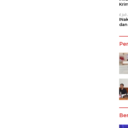
Kri
She
6 Jul
INa
dan
Jala
Pe
Ber