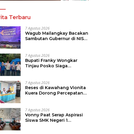
ita Terbaru
7 Agustus 2026
Wagub Mailangkay Bacakan
Sambutan Gubernur di NISF
2026, Sulut Tawarkan
Pasifik Gateway dan
Hilirisasi Kelapa ke Investor
7 Agustus 2026
Bupati Franky Wongkar
Tinjau Posko Siaga
Karhutla, Pastikan
Kesiapsiagaan Hadapi
Musim Kemarau
7 Agustus 2026
Reses di Kawahang Vionita
Kuera Dorong Percepatan
Pembangunan di Nusa
Utara
7 Agustus 2026
Vonny Paat Serap Aspirasi
Siswa SMK Negeri 1
Tondano