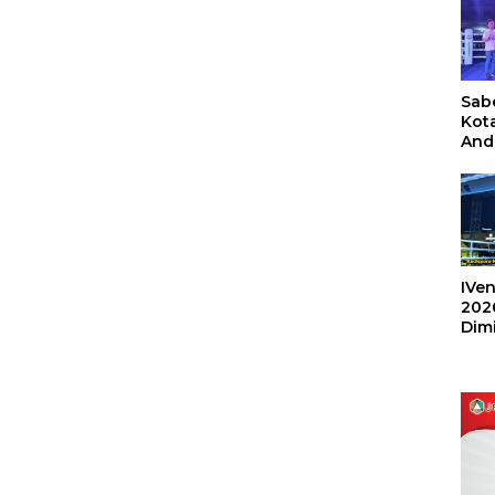
Sabe
Kot
And
Ang
Box
Umu
202
IVen
202
Dim
Sulu