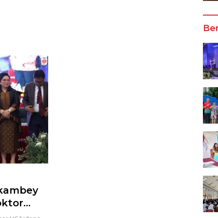
Wali Kota Manado
Ber
okambey
oktor