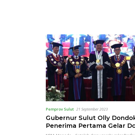
Pemprov Sulut
21 September 2023
Gubernur Sulut Olly Dond
Penerima Pertama Gelar D
Honoris Causa dari Unsrat