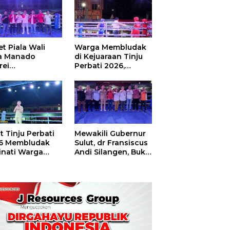
t Piala Wali
Warga Membludak
a Manado
di Kejuaraan Tinju
rei
Perbati 2026,
ouw,Sario
Memperebutkan
ing Camp Juara
Piala Wali Kota
m Tinju Perbati
6
t Tinju Perbati
Mewakili Gubernur
6 Membludak
Sulut, dr Fransiscus
inati Warga
Andi Silangen, Buka
t
Hajatan Tinju
Perbati Sulut,
Memperebutkan
Piala Wali Kota
Manado