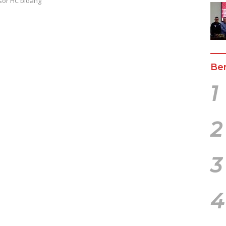
sor HC bidang
Ber
1
2
3
4