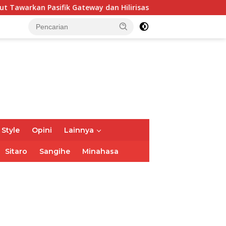
ik Gateway dan Hilirisasi Kelapa ke Investor
Bupati F
 Style
Opini
Lainnya
Sitaro
Sangihe
Minahasa