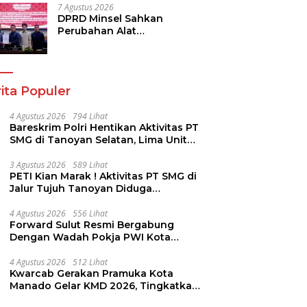
7 Agustus 2026
DPRD Minsel Sahkan
Perubahan Alat
Kelengkapan Dewan dan
Sepakati KUA-PPAS 2027
ita Populer
4 Agustus 2026
794 Lihat
Bareskrim Polri Hentikan Aktivitas PT
SMG di Tanoyan Selatan, Lima Unit
Excavator Turut Diamankan
3 Agustus 2026
589 Lihat
PETI Kian Marak ! Aktivitas PT SMG di
Jalur Tujuh Tanoyan Diduga
Berlindung Dibalik IUP KUD Perintis
4 Agustus 2026
556 Lihat
Forward Sulut Resmi Bergabung
Dengan Wadah Pokja PWI Kota
Manado
4 Agustus 2026
512 Lihat
Kwarcab Gerakan Pramuka Kota
Manado Gelar KMD 2026, Tingkatkan
Kompetensi 36 Calon Pembina