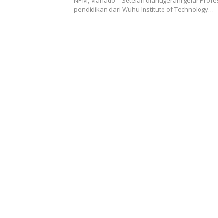
NPM, Manado – Setelah dianugerahi gelar Profe
pendidikan dari Wuhu Institute of Technology…