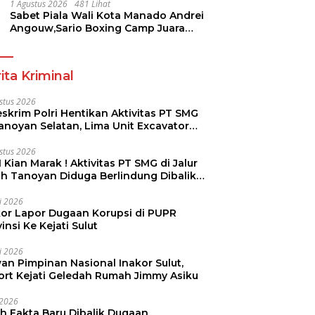
Pramuka
1 Agustus 2026
481 Lihat
Sabet Piala Wali Kota Manado Andrei
Angouw,Sario Boxing Camp Juara
Umum Tinju Perbati 2026
ita Kriminal
stus 2026
skrim Polri Hentikan Aktivitas PT SMG
Tanoyan Selatan, Lima Unit Excavator
ut Diamankan
stus 2026
 Kian Marak ! Aktivitas PT SMG di Jalur
uh Tanoyan Diduga Berlindung Dibalik
KUD Perintis
li 2026
kor Lapor Dugaan Korupsi di PUPR
insi Ke Kejati Sulut
li 2026
an Pimpinan Nasional Inakor Sulut,
ort Kejati Geledah Rumah Jimmy Asiku
i 2026
ah Fakta Baru Dibalik Dugaan