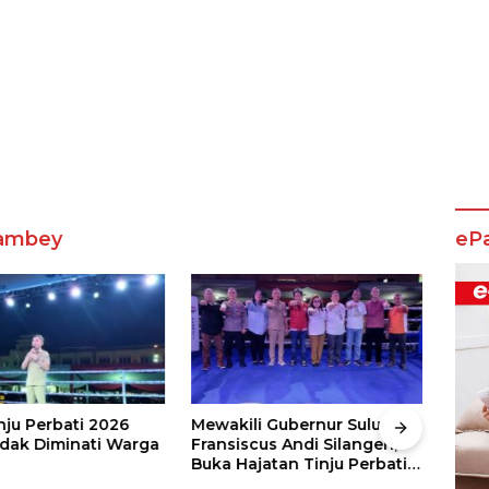
kambey
eP
nju Perbati 2026
Mewakili Gubernur Sulut, dr
Juar
ak Diminati Warga
Fransiscus Andi Silangen,
Keju
Buka Hajatan Tinju Perbati
2026
Sulut, Memperebutkan Piala
Wali