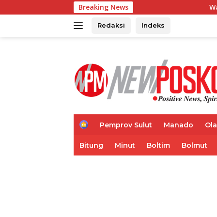
Langsung
Breaking News
Wagub Mailangkay 
ke
konten
Redaksi
Indeks
H
Pemprov Sulut
Manado
Ol
o
m
Bitung
Minut
Boltim
Bolmut
e