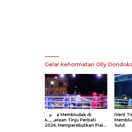
Gelar kehormatan Olly Dondo
 Wali Kota
Warga Membludak di
IVent Ti
drei
Kejuaraan Tinju Perbati
Memblud
rio Boxing Camp
2026, Memperebutkan Piala
Sulut
 Tinju Perbati
Wali Kota