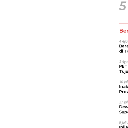
5
Ber
4 Agu
Bare
di 
Tur
3 Agu
PETI
Tuj
IUP 
30 Ju
Ina
Prov
27 Ju
Dew
Sup
9 Jul
Inil