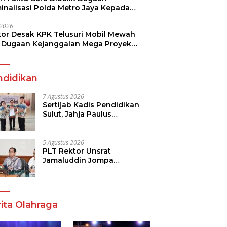
minalisasi Polda Metro Jaya Kepada
see Monicha Elshaday
i 2026
kor Desak KPK Telusuri Mobil Mewah
 Dugaan Kejanggalan Mega Proyek
n di BPJN
ndidikan
7 Agustus 2026
Sertijab Kadis Pendidikan
Sulut, Jahja Paulus
Rondonuwu Siap Lanjutkan
Program Strategis
Pendidikan
5 Agustus 2026
PLT Rektor Unsrat
Jamaluddin Jompa
Tekankan 7 Poin, Pastikan
Layanan Akademik dan
Kampus Kondusif
ita Olahraga