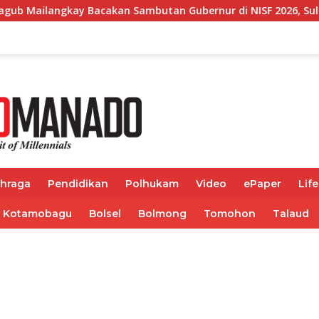
Bacakan Sambutan Gubernur di NISF 2026, Sulut Tawarkan Pasif
ahraga
Pendidikan
Polhukam
Video
ePaper
Life
Kotamobagu
Bolsel
Bolmong
Tomohon
Talaud