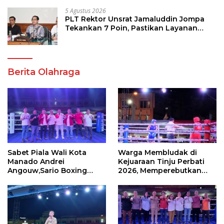
5 Agustus 2026
PLT Rektor Unsrat Jamaluddin Jompa
Tekankan 7 Poin, Pastikan Layanan
Akademik dan Kampus Kondusif
Berita Olahraga
Sabet Piala Wali Kota
Warga Membludak di
Manado Andrei
Kejuaraan Tinju Perbati
Angouw,Sario Boxing
2026, Memperebutkan
Camp Juara Umum Tinju
Piala Wali Kota
Perbati 2026