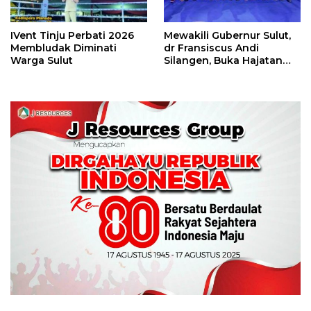
IVent Tinju Perbati 2026
Mewakili Gubernur Sulut,
Membludak Diminati
dr Fransiscus Andi
Warga Sulut
Silangen, Buka Hajatan
Tinju Perbati Sulut,
Memperebutkan Piala
Wali Kota Manado