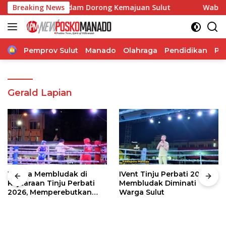
Langsung
aborasi, Pangdam Dorong Kemajuan Sulut
Breaking News
Wabup Theodo
ke
konten
Home
Pemprov Sulut
Manado
Olahraga
Pendidikan
Po
Gerald Lapian
Warga Membludak di
IVent Tinju Perbati 2026
Kejuaraan Tinju Perbati
Membludak Diminati
2026, Memperebutkan
Warga Sulut
Piala Wali Kota