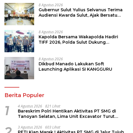
8 Agustus 2026
Gubernur Sulut Yulius Selvanus Terima
Audiensi Kwarda Sulut, Ajak Bersatu
Bersama Bangun Sulut
8 Agustus 2026
Kapolda Bersama Wakapolda Hadiri
TIFF 2026, Polda Sulut Dukung
Pariwisata dan Jamin Keamanan
8 Agustus 2026
Dikbud Manado Lakukan Soft
Launching Aplikasi SI KANGGURU
Berita Populer
1
4 Agustus 2026
821 Lihat
Bareskrim Polri Hentikan Aktivitas PT SMG di
Tanoyan Selatan, Lima Unit Excavator Turut
Diamankan
2
3 Agustus 2026
603 Lihat
PETI Kian Marak ! Aktivitas PT SMG di Jalur Tujuh