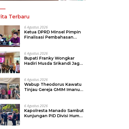
ita Terbaru
6 Agustus 2026
Ketua DPRD Minsel Pimpin
Finalisasi Pembahasan
Rancangan KUA-PPAS
Tahun 2027
6 Agustus 2026
Bupati Franky Wongkar
Hadiri Musda Srikandi Jaga
Desa Sulut, Perkuat Sinergi
Bangun Desa
6 Agustus 2026
Wabup Theodorus Kawatu
Tinjau Gereja GMIM Imanuel
Kawangkoan Bawah Pasca
Kebakaran, Sampaikan
Dukungan bagi Jemaat
6 Agustus 2026
Kapolresta Manado Sambut
Kunjungan PID Divisi Humas
Polri