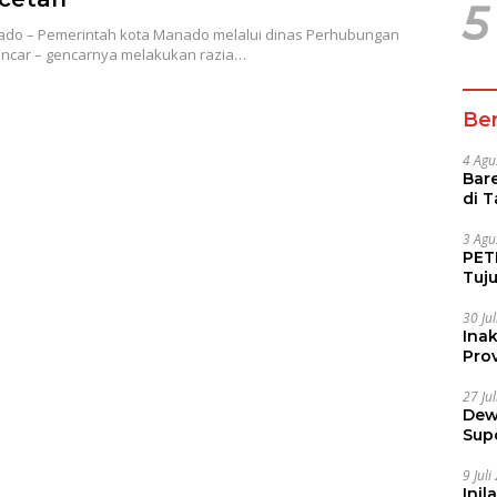
5
do – Pemerintah kota Manado melalui dinas Perhubungan
ncar – gencarnya melakukan razia…
Ber
4 Agu
Bare
di 
Tur
3 Agu
PETI
Tuj
IUP 
30 Ju
Ina
Prov
27 Ju
Dew
Sup
9 Jul
Inil