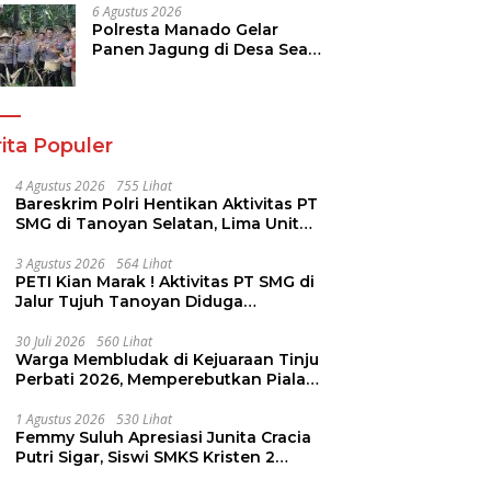
6 Agustus 2026
Polresta Manado Gelar
Panen Jagung di Desa Sea,
Perkuat Ketahanan Pangan
Dukung Program
Swasembada Pangan
ita Populer
4 Agustus 2026
755 Lihat
Bareskrim Polri Hentikan Aktivitas PT
SMG di Tanoyan Selatan, Lima Unit
Excavator Turut Diamankan
3 Agustus 2026
564 Lihat
PETI Kian Marak ! Aktivitas PT SMG di
Jalur Tujuh Tanoyan Diduga
Berlindung Dibalik IUP KUD Perintis
30 Juli 2026
560 Lihat
Warga Membludak di Kejuaraan Tinju
Perbati 2026, Memperebutkan Piala
Wali Kota
1 Agustus 2026
530 Lihat
Femmy Suluh Apresiasi Junita Cracia
Putri Sigar, Siswi SMKS Kristen 2
Tomohon Raih Medali Perak LKS