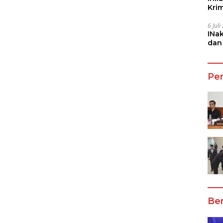
Kri
She
6 Jul
INa
dan
Jala
Pe
Ber