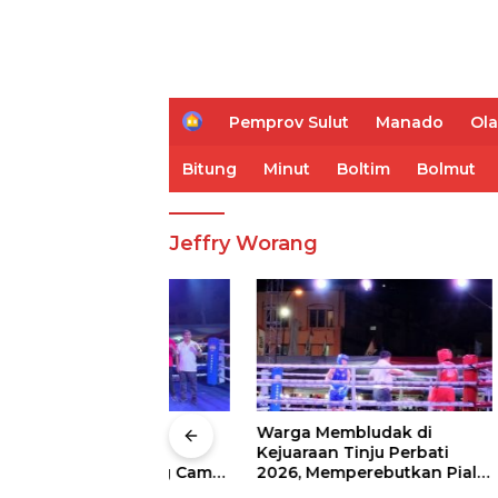
H
Pemprov Sulut
Manado
Ol
o
m
Bitung
Minut
Boltim
Bolmut
e
Jeffry Worang
 Wali Kota
Warga Membludak di
IVent Ti
drei
Kejuaraan Tinju Perbati
Memblud
rio Boxing Camp
2026, Memperebutkan Piala
Sulut
 Tinju Perbati
Wali Kota