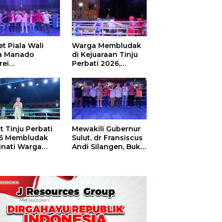
t Piala Wali
Warga Membludak
a Manado
di Kejuaraan Tinju
rei
Perbati 2026,
ouw,Sario
Memperebutkan
ing Camp Juara
Piala Wali Kota
m Tinju Perbati
6
t Tinju Perbati
Mewakili Gubernur
6 Membludak
Sulut, dr Fransiscus
inati Warga
Andi Silangen, Buka
t
Hajatan Tinju
Perbati Sulut,
Memperebutkan
Piala Wali Kota
Manado