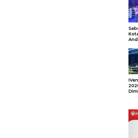
Sabe
Kot
And
Ang
Box
Umu
202
IVen
202
Dim
Sulu