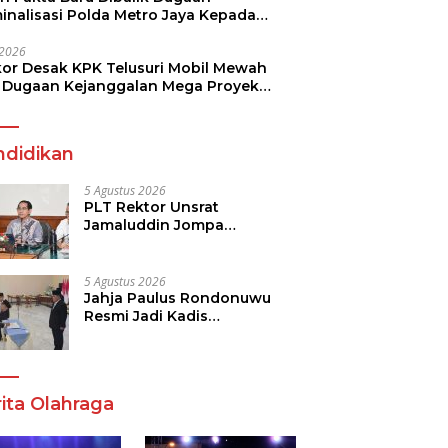
minalisasi Polda Metro Jaya Kepada
see Monicha Elshaday
i 2026
kor Desak KPK Telusuri Mobil Mewah
 Dugaan Kejanggalan Mega Proyek
n di BPJN
ndidikan
5 Agustus 2026
PLT Rektor Unsrat
Jamaluddin Jompa
Tekankan 7 Poin, Pastikan
Layanan Akademik dan
Kampus Kondusif
5 Agustus 2026
Jahja Paulus Rondonuwu
Resmi Jadi Kadis
Pendidikan Sulut, Gantikan
Femmy J Suluh
ita Olahraga