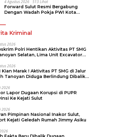
Dikmen Nasional 2026
4 Agustus 2026
513 Lihat
Forward Sulut Resmi Bergabung
Dengan Wadah Pokja PWI Kota
Manado
ita Kriminal
stus 2026
skrim Polri Hentikan Aktivitas PT SMG
Tanoyan Selatan, Lima Unit Excavator
ut Diamankan
stus 2026
 Kian Marak ! Aktivitas PT SMG di Jalur
uh Tanoyan Diduga Berlindung Dibalik
KUD Perintis
li 2026
kor Lapor Dugaan Korupsi di PUPR
insi Ke Kejati Sulut
li 2026
an Pimpinan Nasional Inakor Sulut,
ort Kejati Geledah Rumah Jimmy Asiku
i 2026
ah Fakta Baru Dibalik Dugaan