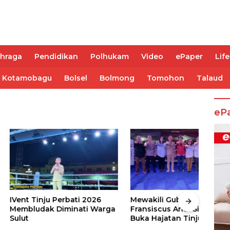
ahraga
Pendidikan
Polhukam
Video
ePaper
Life
Kotamobagu
Bolsel
Bolmong
Tomohon
Talaud
eP
nju Perbati 2026
Mewakili Gubernur Sulut, dr
Juar
ak Diminati Warga
Fransiscus Andi Silangen,
Keju
Buka Hajatan Tinju Perbati
2026
Sulut, Memperebutkan Piala
Wali