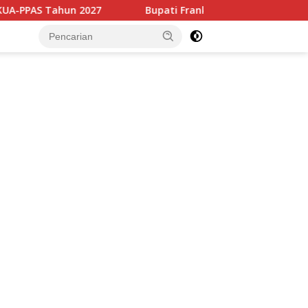
27
Bupati Franky Wongkar Hadiri Musda Srikandi Jaga D