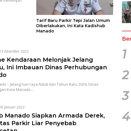
uw memimpin
Tarif Baru Parkir Tepi Jalan Umum
Diberlakukan, Ini Kata Kadishub
Manado
Ber
1
13 Desember 2023
e Kendaraan Melonjak Jelang
u, Ini Imbauan Dinas Perhubungan
2
do
o – Jelang hari raya Natal dan Tahun Baru 2024, Dinas
gan Kota Manado…
3
26 Januari 2023
4
b Manado Siapkan Armada Derek,
tas Parkir Liar Penyebab
cetan