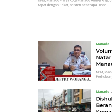
NPM, Manado – Wali Kota Manado Andrei Ango
rapat dengan Sekot, asisten beberapa Dinas…
Manado
Volum
Natar
Mana
NPM, Manad
Perhubun
Manado
Dishu
Beran
Kema