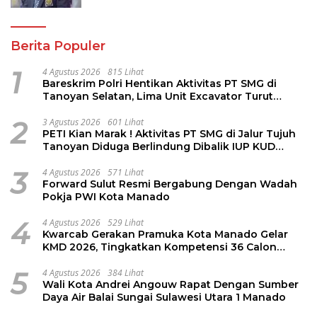
Rondonuwu
Berita Populer
1
4 Agustus 2026
815 Lihat
Bareskrim Polri Hentikan Aktivitas PT SMG di
Tanoyan Selatan, Lima Unit Excavator Turut
Diamankan
2
3 Agustus 2026
601 Lihat
PETI Kian Marak ! Aktivitas PT SMG di Jalur Tujuh
Tanoyan Diduga Berlindung Dibalik IUP KUD
Perintis
3
4 Agustus 2026
571 Lihat
Forward Sulut Resmi Bergabung Dengan Wadah
Pokja PWI Kota Manado
4
4 Agustus 2026
529 Lihat
Kwarcab Gerakan Pramuka Kota Manado Gelar
KMD 2026, Tingkatkan Kompetensi 36 Calon
Pembina Pramuka
5
4 Agustus 2026
384 Lihat
Wali Kota Andrei Angouw Rapat Dengan Sumber
Daya Air Balai Sungai Sulawesi Utara 1 Manado