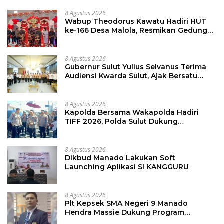
8 Agustus 2026
Wabup Theodorus Kawatu Hadiri HUT
ke-166 Desa Malola, Resmikan Gedung
ILP Posyandu
8 Agustus 2026
Gubernur Sulut Yulius Selvanus Terima
Audiensi Kwarda Sulut, Ajak Bersatu
Bersama Bangun Sulut
8 Agustus 2026
Kapolda Bersama Wakapolda Hadiri
TIFF 2026, Polda Sulut Dukung
Pariwisata dan Jamin Keamanan
8 Agustus 2026
Dikbud Manado Lakukan Soft
Launching Aplikasi SI KANGGURU
8 Agustus 2026
Plt Kepsek SMA Negeri 9 Manado
Hendra Massie Dukung Program
Pendidikan Kadis Dikda Sulut Jahja