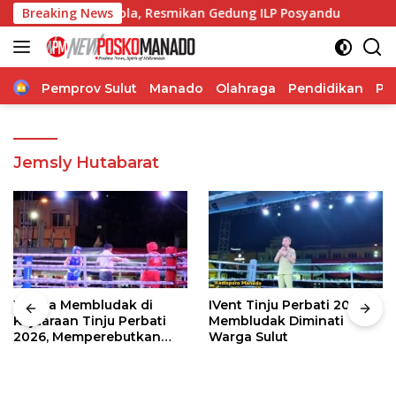
Langsung
 Desa Malola, Resmikan Gedung ILP Posyandu
Breaking News
Gubernur
ke
konten
Home
Pemprov Sulut
Manado
Olahraga
Pendidikan
Po
Jemsly Hutabarat
Warga Membludak di
IVent Tinju Perbati 2026
Kejuaraan Tinju Perbati
Membludak Diminati
2026, Memperebutkan
Warga Sulut
Piala Wali Kota