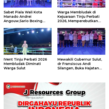
Sabet Piala Wali Kota
Warga Membludak di
Manado Andrei
Kejuaraan Tinju Perbati
Angouw,Sario Boxing
2026, Memperebutkan
Camp Juara Umum Tinju
Piala Wali Kota
Perbati 2026
IVent Tinju Perbati 2026
Mewakili Gubernur Sulut,
Membludak Diminati
dr Fransiscus Andi
Warga Sulut
Silangen, Buka Hajatan
Tinju Perbati Sulut,
Memperebutkan Piala
Wali Kota Manado