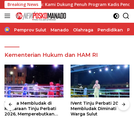
Langsung
lly Ticoalu: Kami Dukung Penuh Program Kadis Pendidikan, J
Breaking News
ke
konten
Home
Pemprov Sulut
Manado
Olahraga
Pendidikan
Po
Kementerian Hukum dan HAM RI
Warga Membludak di
IVent Tinju Perbati 2026
Kejuaraan Tinju Perbati
Membludak Diminati
2026, Memperebutkan
Warga Sulut
Piala Wali Kota