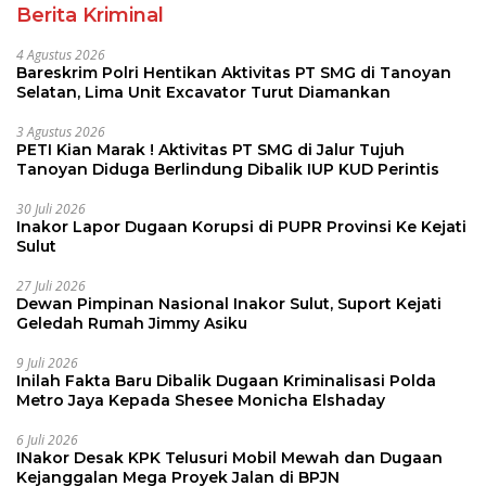
Berita Kriminal
4 Agustus 2026
Bareskrim Polri Hentikan Aktivitas PT SMG di Tanoyan
Selatan, Lima Unit Excavator Turut Diamankan
3 Agustus 2026
PETI Kian Marak ! Aktivitas PT SMG di Jalur Tujuh
Tanoyan Diduga Berlindung Dibalik IUP KUD Perintis
30 Juli 2026
Inakor Lapor Dugaan Korupsi di PUPR Provinsi Ke Kejati
Sulut
27 Juli 2026
Dewan Pimpinan Nasional Inakor Sulut, Suport Kejati
Geledah Rumah Jimmy Asiku
9 Juli 2026
Inilah Fakta Baru Dibalik Dugaan Kriminalisasi Polda
Metro Jaya Kepada Shesee Monicha Elshaday
6 Juli 2026
INakor Desak KPK Telusuri Mobil Mewah dan Dugaan
Kejanggalan Mega Proyek Jalan di BPJN