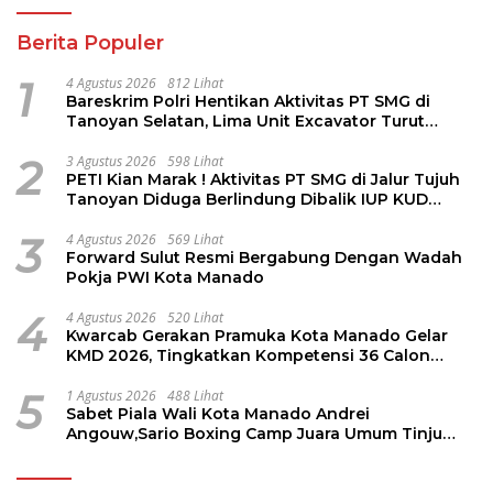
Berita Populer
1
4 Agustus 2026
812 Lihat
Bareskrim Polri Hentikan Aktivitas PT SMG di
Tanoyan Selatan, Lima Unit Excavator Turut
Diamankan
2
3 Agustus 2026
598 Lihat
PETI Kian Marak ! Aktivitas PT SMG di Jalur Tujuh
Tanoyan Diduga Berlindung Dibalik IUP KUD
Perintis
3
4 Agustus 2026
569 Lihat
Forward Sulut Resmi Bergabung Dengan Wadah
Pokja PWI Kota Manado
4
4 Agustus 2026
520 Lihat
Kwarcab Gerakan Pramuka Kota Manado Gelar
KMD 2026, Tingkatkan Kompetensi 36 Calon
Pembina Pramuka
5
1 Agustus 2026
488 Lihat
Sabet Piala Wali Kota Manado Andrei
Angouw,Sario Boxing Camp Juara Umum Tinju
Perbati 2026