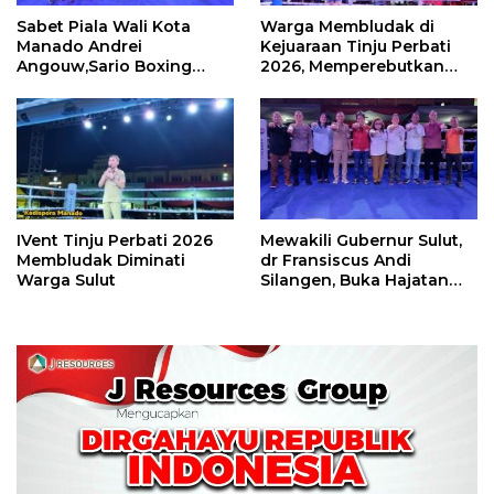
Sabet Piala Wali Kota
Warga Membludak di
Manado Andrei
Kejuaraan Tinju Perbati
Angouw,Sario Boxing
2026, Memperebutkan
Camp Juara Umum Tinju
Piala Wali Kota
Perbati 2026
IVent Tinju Perbati 2026
Mewakili Gubernur Sulut,
Membludak Diminati
dr Fransiscus Andi
Warga Sulut
Silangen, Buka Hajatan
Tinju Perbati Sulut,
Memperebutkan Piala
Wali Kota Manado