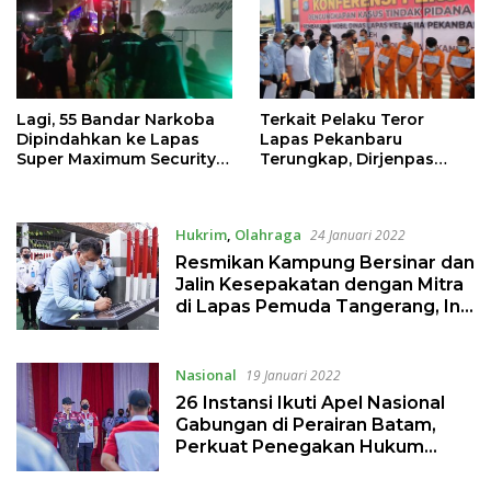
Lagi, 55 Bandar Narkoba
Terkait Pelaku Teror
Dipindahkan ke Lapas
Lapas Pekanbaru
Super Maximum Security
Terungkap, Dirjenpas
Nusakambangan
Apresiasi Sinergi Dengan
Polda Riau
Hukrim
,
Olahraga
24 Januari 2022
Resmikan Kampung Bersinar dan
Jalin Kesepakatan dengan Mitra
di Lapas Pemuda Tangerang, Ini
Pesan DirjenPAS
Nasional
19 Januari 2022
26 Instansi Ikuti Apel Nasional
Gabungan di Perairan Batam,
Perkuat Penegakan Hukum
Keimigrasian