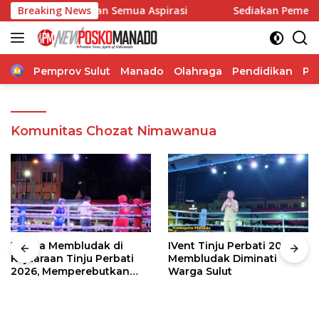
Langsung
i Perjuangkan Semua Aspirasi
Breaking News
Sediakan Pemeriksaan Ke
ke
konten
Home
Pemprov Sulut
Manado
Olahraga
Pendidikan
Po
Komunitas Chozat Nimawanua
Warga Membludak di
IVent Tinju Perbati 2026
Kejuaraan Tinju Perbati
Membludak Diminati
2026, Memperebutkan
Warga Sulut
Piala Wali Kota