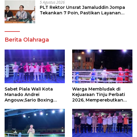
5 Agustus 2026
PLT Rektor Unsrat Jamaluddin Jompa
Tekankan 7 Poin, Pastikan Layanan
Akademik dan Kampus Kondusif
Berita Olahraga
Sabet Piala Wali Kota
Warga Membludak di
Manado Andrei
Kejuaraan Tinju Perbati
Angouw,Sario Boxing
2026, Memperebutkan
Camp Juara Umum Tinju
Piala Wali Kota
Perbati 2026