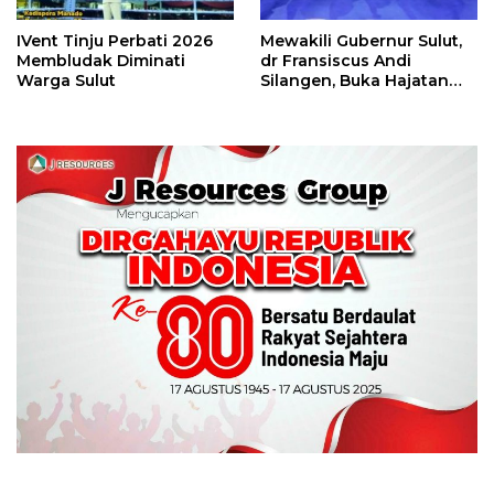
IVent Tinju Perbati 2026
Mewakili Gubernur Sulut,
Membludak Diminati
dr Fransiscus Andi
Warga Sulut
Silangen, Buka Hajatan
Tinju Perbati Sulut,
Memperebutkan Piala
Wali Kota Manado