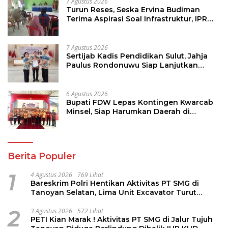
7 Agustus 2026
Turun Reses, Seska Ervina Budiman
Terima Aspirasi Soal Infrastruktur, IPR
dan Penguatan UMKM
7 Agustus 2026
Sertijab Kadis Pendidikan Sulut, Jahja
Paulus Rondonuwu Siap Lanjutkan
Program Strategis Pendidikan
6 Agustus 2026
Bupati FDW Lepas Kontingen Kwarcab
Minsel, Siap Harumkan Daerah di
Jambore Nasional XII
Berita Populer
1
4 Agustus 2026
769 Lihat
Bareskrim Polri Hentikan Aktivitas PT SMG di
Tanoyan Selatan, Lima Unit Excavator Turut
Diamankan
2
3 Agustus 2026
572 Lihat
PETI Kian Marak ! Aktivitas PT SMG di Jalur Tujuh