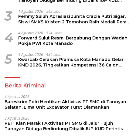
Tanoyan Diduga Berlindung Dibalik IUP KUD
Perintis
3
1 Agustus 2026
542 Lihat
Femmy Suluh Apresiasi Junita Cracia Putri Sigar,
Siswi SMKS Kristen 2 Tomohon Raih Medali Perak
LKS Dikmen Nasional 2026
4
4 Agustus 2026
534 Lihat
Forward Sulut Resmi Bergabung Dengan Wadah
Pokja PWI Kota Manado
5
4 Agustus 2026
486 Lihat
Kwarcab Gerakan Pramuka Kota Manado Gelar
KMD 2026, Tingkatkan Kompetensi 36 Calon
Pembina Pramuka
Berita Kriminal
4 Agustus 2026
Bareskrim Polri Hentikan Aktivitas PT SMG di Tanoyan
Selatan, Lima Unit Excavator Turut Diamankan
3 Agustus 2026
PETI Kian Marak ! Aktivitas PT SMG di Jalur Tujuh
Tanoyan Diduga Berlindung Dibalik IUP KUD Perintis