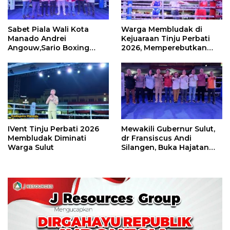
Sabet Piala Wali Kota
Warga Membludak di
Manado Andrei
Kejuaraan Tinju Perbati
Angouw,Sario Boxing
2026, Memperebutkan
Camp Juara Umum Tinju
Piala Wali Kota
Perbati 2026
IVent Tinju Perbati 2026
Mewakili Gubernur Sulut,
Membludak Diminati
dr Fransiscus Andi
Warga Sulut
Silangen, Buka Hajatan
Tinju Perbati Sulut,
Memperebutkan Piala
Wali Kota Manado