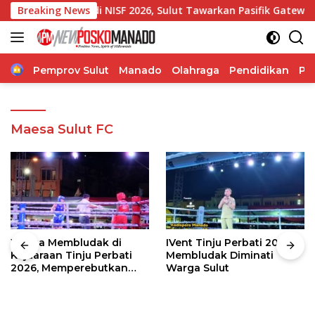
Langsung
rnur di NISF 2026, Sulut Tawarkan Pasifik Gateway dan Hiliri
Breaking News
ke
konten
Home
Pemprov Sulut
Manado
Olahraga
Pendidikan
Po
Maesa Sulut FC
Warga Membludak di
IVent Tinju Perbati 2026
Kejuaraan Tinju Perbati
Membludak Diminati
2026, Memperebutkan
Warga Sulut
Piala Wali Kota