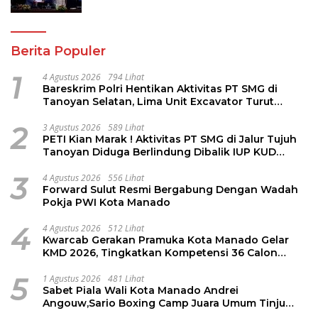
PPAS 2027
Berita Populer
1
4 Agustus 2026
794 Lihat
Bareskrim Polri Hentikan Aktivitas PT SMG di
Tanoyan Selatan, Lima Unit Excavator Turut
Diamankan
2
3 Agustus 2026
589 Lihat
PETI Kian Marak ! Aktivitas PT SMG di Jalur Tujuh
Tanoyan Diduga Berlindung Dibalik IUP KUD
Perintis
3
4 Agustus 2026
556 Lihat
Forward Sulut Resmi Bergabung Dengan Wadah
Pokja PWI Kota Manado
4
4 Agustus 2026
512 Lihat
Kwarcab Gerakan Pramuka Kota Manado Gelar
KMD 2026, Tingkatkan Kompetensi 36 Calon
Pembina Pramuka
5
1 Agustus 2026
481 Lihat
Sabet Piala Wali Kota Manado Andrei
Angouw,Sario Boxing Camp Juara Umum Tinju
Perbati 2026