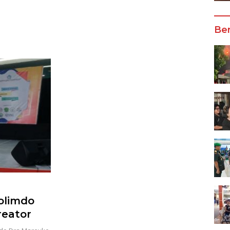
Wali Kota Manado
Ber
olimdo
reator