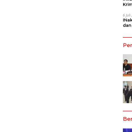
Kri
She
6 Jul
INa
dan
Jala
Pe
Ber