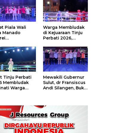
t Piala Wali
Warga Membludak
a Manado
di Kejuaraan Tinju
rei
Perbati 2026,
ouw,Sario
Memperebutkan
ing Camp Juara
Piala Wali Kota
m Tinju Perbati
6
t Tinju Perbati
Mewakili Gubernur
6 Membludak
Sulut, dr Fransiscus
inati Warga
Andi Silangen, Buka
t
Hajatan Tinju
Perbati Sulut,
Memperebutkan
Piala Wali Kota
Manado