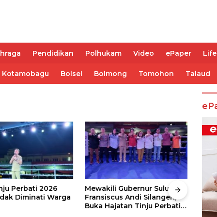
ahraga
Pendidikan
Polhukam
Video
ePaper
Life
Kotamobagu
Bolsel
Bolmong
Tomohon
Talaud
eP
nju Perbati 2026
Mewakili Gubernur Sulut, dr
Juar
ak Diminati Warga
Fransiscus Andi Silangen,
Keju
Buka Hajatan Tinju Perbati
2026
Sulut, Memperebutkan Piala
Wali