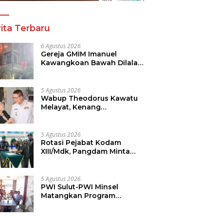
ita Terbaru
6 Agustus 2026
Gereja GMIM Imanuel
Kawangkoan Bawah Dilalap
Api, Penyebab Kebakaran
Masih Diselidiki
5 Agustus 2026
Wabup Theodorus Kawatu
Melayat, Kenang
Pengabdian Pnt. Hasni
Royke Johannis Pola
sebagai Pahlawan Tanpa
5 Agustus 2026
Tanda Jasa
Rotasi Pejabat Kodam
XIII/Mdk, Pangdam Minta
Pemimpin Jadi Teladan dan
Pemberi Solusi
5 Agustus 2026
PWI Sulut-PWI Minsel
Matangkan Program
Strategis, Teguhkan
Komitmen Jurnalisme