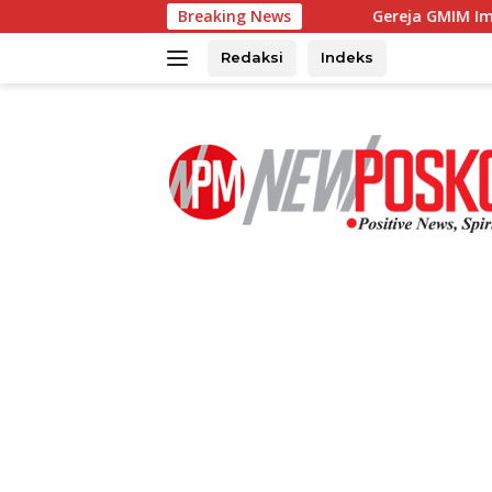
Langsung
Breaking News
Gereja GMIM Imanuel Kawangk
ke
konten
Redaksi
Indeks