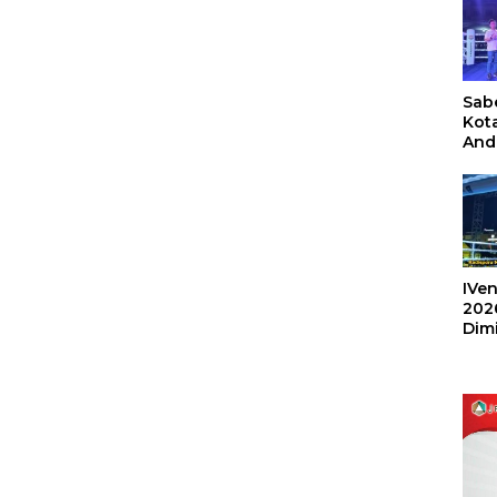
Sabe
Kot
And
Ang
Box
Umu
202
IVen
202
Dim
Sulu