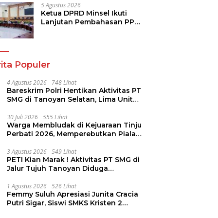
Berkualitas
5 Agustus 2026
Ketua DPRD Minsel Ikuti
Lanjutan Pembahasan PPAS
2027 Bersama Komisi I dan
Mitra Kerja
ita Populer
4 Agustus 2026
748 Lihat
Bareskrim Polri Hentikan Aktivitas PT
SMG di Tanoyan Selatan, Lima Unit
Excavator Turut Diamankan
30 Juli 2026
555 Lihat
Warga Membludak di Kejuaraan Tinju
Perbati 2026, Memperebutkan Piala
Wali Kota
3 Agustus 2026
549 Lihat
PETI Kian Marak ! Aktivitas PT SMG di
Jalur Tujuh Tanoyan Diduga
Berlindung Dibalik IUP KUD Perintis
1 Agustus 2026
526 Lihat
Femmy Suluh Apresiasi Junita Cracia
Putri Sigar, Siswi SMKS Kristen 2
Tomohon Raih Medali Perak LKS