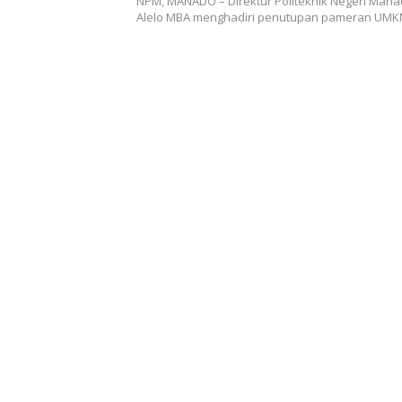
NPM, MANADO – Direktur Politeknik Negeri Man
Alelo MBA menghadiri penutupan pameran UM