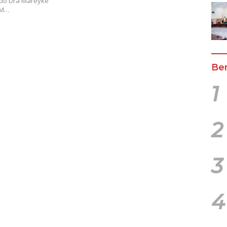
ado Dra Mareyke
KM…
Ber
1
2
3
4