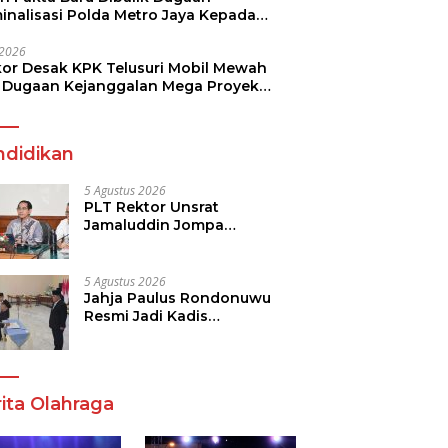
minalisasi Polda Metro Jaya Kepada
see Monicha Elshaday
i 2026
kor Desak KPK Telusuri Mobil Mewah
 Dugaan Kejanggalan Mega Proyek
n di BPJN
ndidikan
5 Agustus 2026
PLT Rektor Unsrat
Jamaluddin Jompa
Tekankan 7 Poin, Pastikan
Layanan Akademik dan
Kampus Kondusif
5 Agustus 2026
Jahja Paulus Rondonuwu
Resmi Jadi Kadis
Pendidikan Sulut, Gantikan
Femmy J Suluh
ita Olahraga