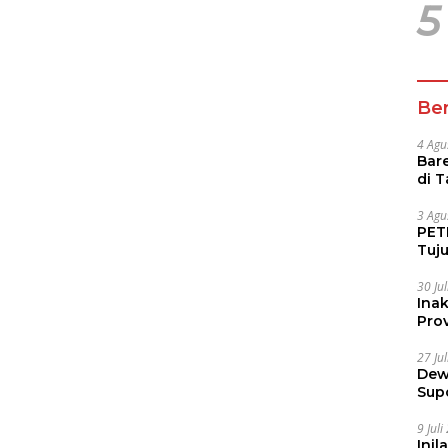
5
Ber
4 Agu
Bare
di 
Tur
3 Agu
PETI
Tuj
IUP 
30 Ju
Ina
Prov
27 Ju
Dew
Sup
9 Jul
Inil