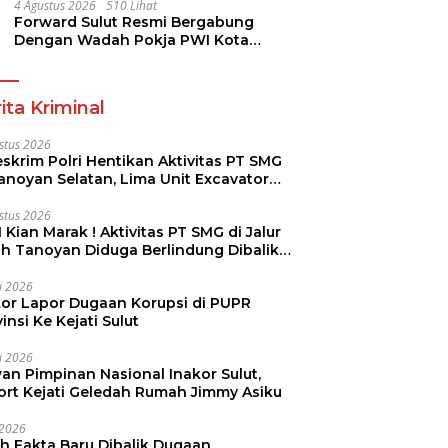
Dikmen Nasional 2026
4 Agustus 2026
510 Lihat
Forward Sulut Resmi Bergabung
Dengan Wadah Pokja PWI Kota
Manado
ita Kriminal
stus 2026
skrim Polri Hentikan Aktivitas PT SMG
Tanoyan Selatan, Lima Unit Excavator
ut Diamankan
stus 2026
 Kian Marak ! Aktivitas PT SMG di Jalur
uh Tanoyan Diduga Berlindung Dibalik
KUD Perintis
li 2026
kor Lapor Dugaan Korupsi di PUPR
insi Ke Kejati Sulut
li 2026
an Pimpinan Nasional Inakor Sulut,
ort Kejati Geledah Rumah Jimmy Asiku
i 2026
ah Fakta Baru Dibalik Dugaan