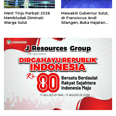
IVent Tinju Perbati 2026
Mewakili Gubernur Sulut,
Membludak Diminati
dr Fransiscus Andi
Warga Sulut
Silangen, Buka Hajatan
Tinju Perbati Sulut,
Memperebutkan Piala
Wali Kota Manado