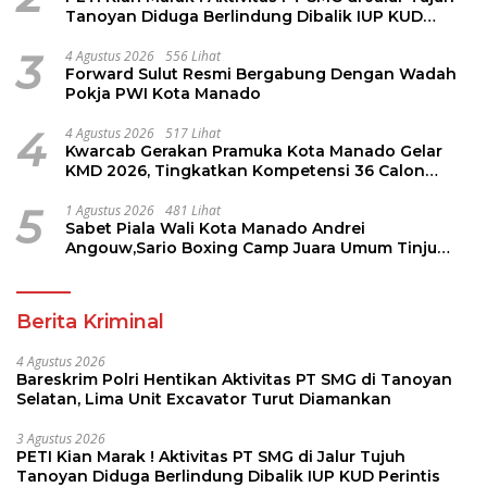
Tanoyan Diduga Berlindung Dibalik IUP KUD
Perintis
3
4 Agustus 2026
556 Lihat
Forward Sulut Resmi Bergabung Dengan Wadah
Pokja PWI Kota Manado
4
4 Agustus 2026
517 Lihat
Kwarcab Gerakan Pramuka Kota Manado Gelar
KMD 2026, Tingkatkan Kompetensi 36 Calon
Pembina Pramuka
5
1 Agustus 2026
481 Lihat
Sabet Piala Wali Kota Manado Andrei
Angouw,Sario Boxing Camp Juara Umum Tinju
Perbati 2026
Berita Kriminal
4 Agustus 2026
Bareskrim Polri Hentikan Aktivitas PT SMG di Tanoyan
Selatan, Lima Unit Excavator Turut Diamankan
3 Agustus 2026
PETI Kian Marak ! Aktivitas PT SMG di Jalur Tujuh
Tanoyan Diduga Berlindung Dibalik IUP KUD Perintis