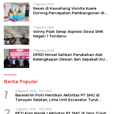
7 Agustus 2026
Reses di Kawahang Vionita Kuera
Dorong Percepatan Pembangunan di
Nusa Utara
7 Agustus 2026
Vonny Paat Serap Aspirasi Siswa SMK
Negeri 1 Tondano
7 Agustus 2026
DPRD Minsel Sahkan Perubahan Alat
Kelengkapan Dewan dan Sepakati KUA-
PPAS 2027
Berita Populer
1
4 Agustus 2026
797 Lihat
Bareskrim Polri Hentikan Aktivitas PT SMG di
Tanoyan Selatan, Lima Unit Excavator Turut
Diamankan
2
3 Agustus 2026
589 Lihat
PETI Kian Marak ! Aktivitas PT SMG di Jalur Tujuh