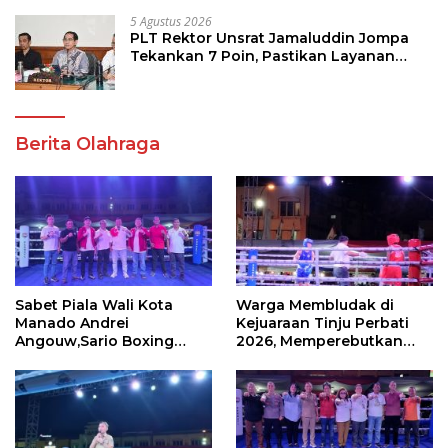
5 Agustus 2026
PLT Rektor Unsrat Jamaluddin Jompa
Tekankan 7 Poin, Pastikan Layanan
Akademik dan Kampus Kondusif
Berita Olahraga
Sabet Piala Wali Kota
Warga Membludak di
Manado Andrei
Kejuaraan Tinju Perbati
Angouw,Sario Boxing
2026, Memperebutkan
Camp Juara Umum Tinju
Piala Wali Kota
Perbati 2026