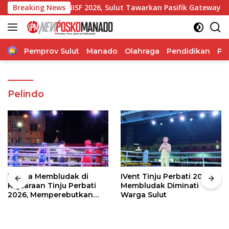
Langsung
ur di NISF 2026, Sulut Tawarkan Pasifik Gateway dan Hilirisa
Breaking News
ke
konten
Home
Pemprov Sulut
Manado
Olahraga
Pendidikan
Po
Pelindo
Warga Membludak di
IVent Tinju Perbati 2026
Kejuaraan Tinju Perbati
Membludak Diminati
2026, Memperebutkan
Warga Sulut
Piala Wali Kota