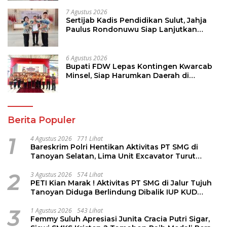
7 Agustus 2026
Sertijab Kadis Pendidikan Sulut, Jahja
Paulus Rondonuwu Siap Lanjutkan
Program Strategis Pendidikan
6 Agustus 2026
Bupati FDW Lepas Kontingen Kwarcab
Minsel, Siap Harumkan Daerah di
Jambore Nasional XII
Berita Populer
1
4 Agustus 2026
771 Lihat
Bareskrim Polri Hentikan Aktivitas PT SMG di
Tanoyan Selatan, Lima Unit Excavator Turut
Diamankan
2
3 Agustus 2026
574 Lihat
PETI Kian Marak ! Aktivitas PT SMG di Jalur Tujuh
Tanoyan Diduga Berlindung Dibalik IUP KUD
Perintis
3
1 Agustus 2026
543 Lihat
Femmy Suluh Apresiasi Junita Cracia Putri Sigar,