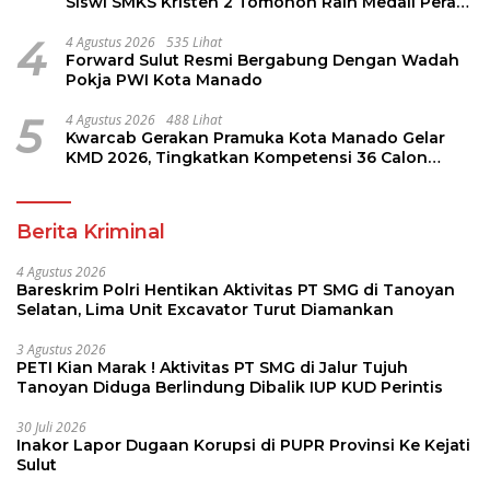
Siswi SMKS Kristen 2 Tomohon Raih Medali Perak
LKS Dikmen Nasional 2026
4
4 Agustus 2026
535 Lihat
Forward Sulut Resmi Bergabung Dengan Wadah
Pokja PWI Kota Manado
5
4 Agustus 2026
488 Lihat
Kwarcab Gerakan Pramuka Kota Manado Gelar
KMD 2026, Tingkatkan Kompetensi 36 Calon
Pembina Pramuka
Berita Kriminal
4 Agustus 2026
Bareskrim Polri Hentikan Aktivitas PT SMG di Tanoyan
Selatan, Lima Unit Excavator Turut Diamankan
3 Agustus 2026
PETI Kian Marak ! Aktivitas PT SMG di Jalur Tujuh
Tanoyan Diduga Berlindung Dibalik IUP KUD Perintis
30 Juli 2026
Inakor Lapor Dugaan Korupsi di PUPR Provinsi Ke Kejati
Sulut