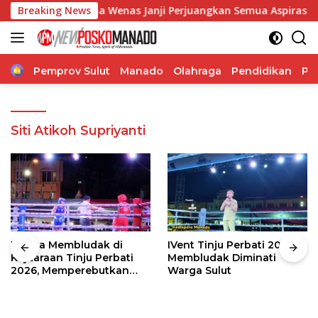
Langsung
gelia Regina Wenas Janji Perjuangkan Semua Aspirasi
Breaking News
S
ke
konten
Home
Pemprov Sulut
Manado
Olahraga
Pendidikan
Po
Siti Atikoh Supriyanti
Warga Membludak di
IVent Tinju Perbati 2026
Kejuaraan Tinju Perbati
Membludak Diminati
2026, Memperebutkan
Warga Sulut
Piala Wali Kota