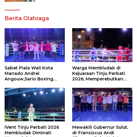
Berita Olahraga
Sabet Piala Wali Kota
Warga Membludak di
Manado Andrei
Kejuaraan Tinju Perbati
Angouw,Sario Boxing
2026, Memperebutkan
Camp Juara Umum Tinju
Piala Wali Kota
Perbati 2026
IVent Tinju Perbati 2026
Mewakili Gubernur Sulut,
Membludak Diminati
dr Fransiscus Andi