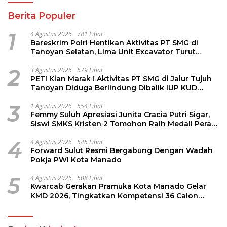
Berita Populer
1
4 Agustus 2026
781 Lihat
Bareskrim Polri Hentikan Aktivitas PT SMG di
Tanoyan Selatan, Lima Unit Excavator Turut
Diamankan
2
3 Agustus 2026
579 Lihat
PETI Kian Marak ! Aktivitas PT SMG di Jalur Tujuh
Tanoyan Diduga Berlindung Dibalik IUP KUD
Perintis
3
1 Agustus 2026
554 Lihat
Femmy Suluh Apresiasi Junita Cracia Putri Sigar,
Siswi SMKS Kristen 2 Tomohon Raih Medali Perak
LKS Dikmen Nasional 2026
4
4 Agustus 2026
545 Lihat
Forward Sulut Resmi Bergabung Dengan Wadah
Pokja PWI Kota Manado
5
4 Agustus 2026
508 Lihat
Kwarcab Gerakan Pramuka Kota Manado Gelar
KMD 2026, Tingkatkan Kompetensi 36 Calon
Pembina Pramuka