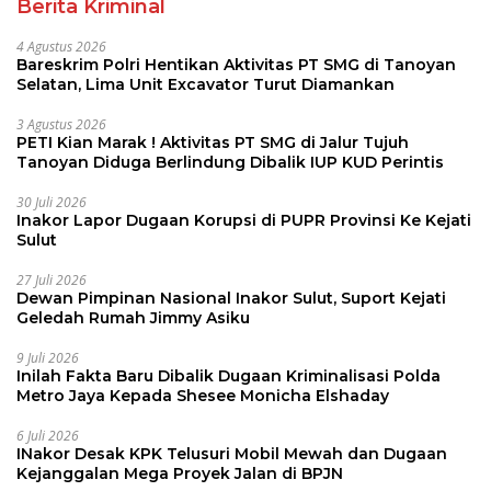
Berita Kriminal
4 Agustus 2026
Bareskrim Polri Hentikan Aktivitas PT SMG di Tanoyan
Selatan, Lima Unit Excavator Turut Diamankan
3 Agustus 2026
PETI Kian Marak ! Aktivitas PT SMG di Jalur Tujuh
Tanoyan Diduga Berlindung Dibalik IUP KUD Perintis
30 Juli 2026
Inakor Lapor Dugaan Korupsi di PUPR Provinsi Ke Kejati
Sulut
27 Juli 2026
Dewan Pimpinan Nasional Inakor Sulut, Suport Kejati
Geledah Rumah Jimmy Asiku
9 Juli 2026
Inilah Fakta Baru Dibalik Dugaan Kriminalisasi Polda
Metro Jaya Kepada Shesee Monicha Elshaday
6 Juli 2026
INakor Desak KPK Telusuri Mobil Mewah dan Dugaan
Kejanggalan Mega Proyek Jalan di BPJN