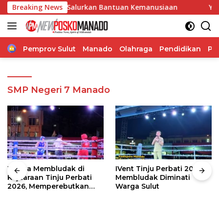
Langsung
, Amir Liputo Salurkan Bantuan Kemanusiaan
Breaking News
Yongkie L
ke
konten
Home
Pemprov Sulut
Manado
Olahraga
Pendidikan
Po
SMP Negeri 7 Manado
Warga Membludak di
IVent Tinju Perbati 2026
Kejuaraan Tinju Perbati
Membludak Diminati
2026, Memperebutkan
Warga Sulut
Piala Wali Kota