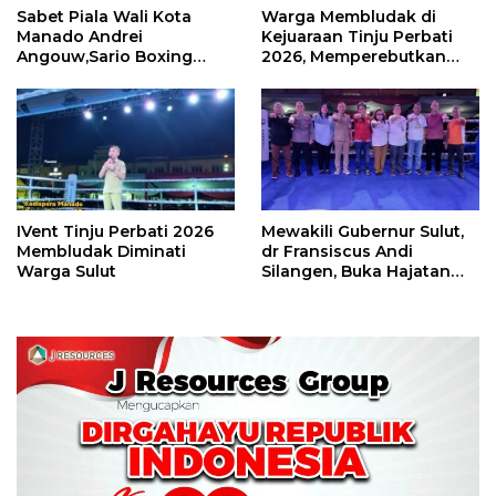
Sabet Piala Wali Kota
Warga Membludak di
Manado Andrei
Kejuaraan Tinju Perbati
Angouw,Sario Boxing
2026, Memperebutkan
Camp Juara Umum Tinju
Piala Wali Kota
Perbati 2026
IVent Tinju Perbati 2026
Mewakili Gubernur Sulut,
Membludak Diminati
dr Fransiscus Andi
Warga Sulut
Silangen, Buka Hajatan
Tinju Perbati Sulut,
Memperebutkan Piala
Wali Kota Manado