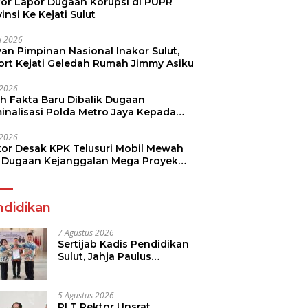
kor Lapor Dugaan Korupsi di PUPR
insi Ke Kejati Sulut
li 2026
an Pimpinan Nasional Inakor Sulut,
ort Kejati Geledah Rumah Jimmy Asiku
i 2026
ah Fakta Baru Dibalik Dugaan
minalisasi Polda Metro Jaya Kepada
see Monicha Elshaday
i 2026
kor Desak KPK Telusuri Mobil Mewah
 Dugaan Kejanggalan Mega Proyek
n di BPJN
ndidikan
7 Agustus 2026
Sertijab Kadis Pendidikan
Sulut, Jahja Paulus
Rondonuwu Siap Lanjutkan
Program Strategis
Pendidikan
5 Agustus 2026
PLT Rektor Unsrat