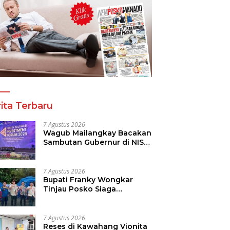
a Tinju Asia Ramaikan
Panitia Tinju Perbati 2026
R
araan Tinju Perbati
dan Pihak Mega Jasa
T
 Memperebutkan Piala
Kelolah All Out Siapkan
B
 Kota Manado
Lokasi Pertandingan
P
ita Terbaru
7 Agustus 2026
Wagub Mailangkay Bacakan
Sambutan Gubernur di NISF
2026, Sulut Tawarkan
Pasifik Gateway dan
Hilirisasi Kelapa ke Investor
7 Agustus 2026
Bupati Franky Wongkar
Tinjau Posko Siaga
Karhutla, Pastikan
Kesiapsiagaan Hadapi
Musim Kemarau
7 Agustus 2026
Reses di Kawahang Vionita