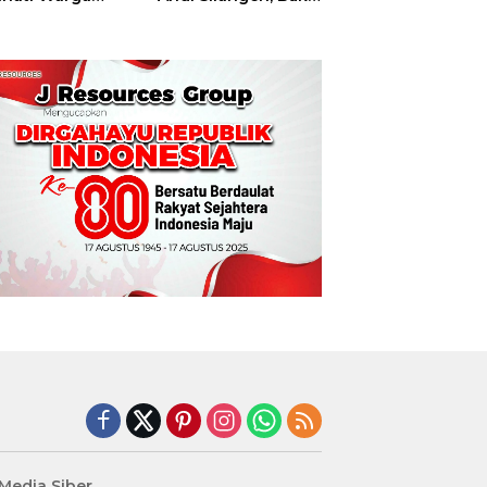
t
Hajatan Tinju
Perbati Sulut,
Memperebutkan
Piala Wali Kota
Manado
edia Siber