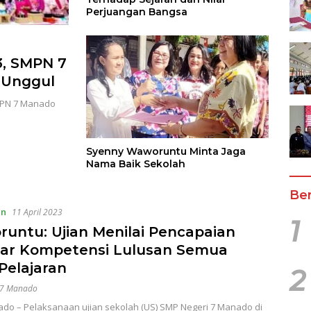
Perjuangan Bangsa
3, SMPN 7
 Unggul
MPN 7 Manado
Syenny Waworuntu Minta Jaga
Nama Baik Sekolah
Ber
an
11 April 2023
1
untu: Ujian Menilai Pencapaian
ar Kompetensi Lulusan Semua
Pelajaran
2
 7 Manado
do – Pelaksanaan ujian sekolah (US) SMP Negeri 7 Manado di