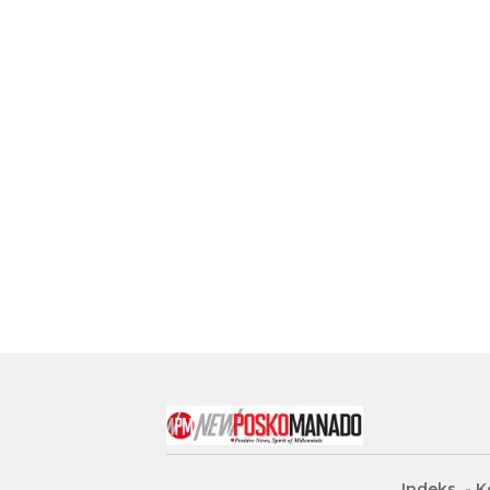
Indeks
K