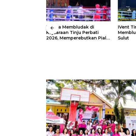
 Wali Kota
Warga Membludak di
IVent Ti
drei
Kejuaraan Tinju Perbati
Memblud
rio Boxing Camp
2026, Memperebutkan Piala
Sulut
 Tinju Perbati
Wali Kota