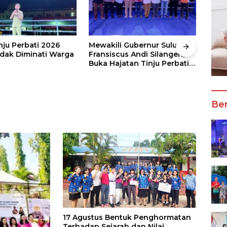
nju Perbati 2026
Mewakili Gubernur Sulut, dr
Juar
ak Diminati Warga
Fransiscus Andi Silangen,
Keju
Buka Hajatan Tinju Perbati
2026
Sulut, Memperebutkan Piala
Wali
Wali Kota Manado
Ber
17 Agustus Bentuk Penghormatan
Terhadap Sejarah dan Nilai