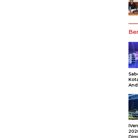
Ber
Sabe
Kot
And
Ang
Box
Umu
202
IVen
202
Dim