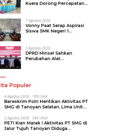
Kuera Dorong Percepatan
Pembangunan di Nusa
Utara
7 Agustus 2026
Vonny Paat Serap Aspirasi
Siswa SMK Negeri 1
Tondano
7 Agustus 2026
DPRD Minsel Sahkan
Perubahan Alat
Kelengkapan Dewan dan
Sepakati KUA-PPAS 2027
ita Populer
4 Agustus 2026
789 Lihat
Bareskrim Polri Hentikan Aktivitas PT
SMG di Tanoyan Selatan, Lima Unit
Excavator Turut Diamankan
3 Agustus 2026
586 Lihat
PETI Kian Marak ! Aktivitas PT SMG di
Jalur Tujuh Tanoyan Diduga
Berlindung Dibalik IUP KUD Perintis