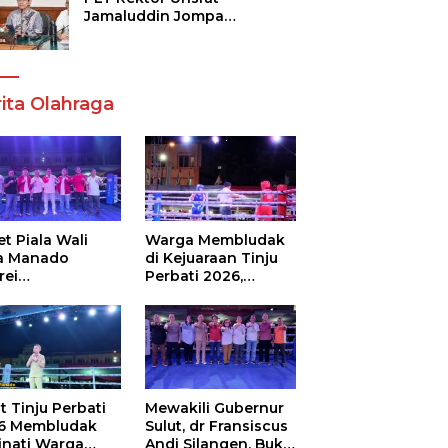
Jamaluddin Jompa
Tekankan 7 Poin, Pastikan
Layanan Akademik dan
Kampus Kondusif
ita Olahraga
t Piala Wali
Warga Membludak
a Manado
di Kejuaraan Tinju
rei
Perbati 2026,
ouw,Sario
Memperebutkan
ing Camp Juara
Piala Wali Kota
m Tinju Perbati
6
t Tinju Perbati
Mewakili Gubernur
6 Membludak
Sulut, dr Fransiscus
inati Warga
Andi Silangen, Buka