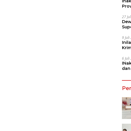
Ina
Prov
27 Ju
Dew
Sup
9 Jul
Inil
Kri
She
6 Jul
INa
dan
Jala
Pe