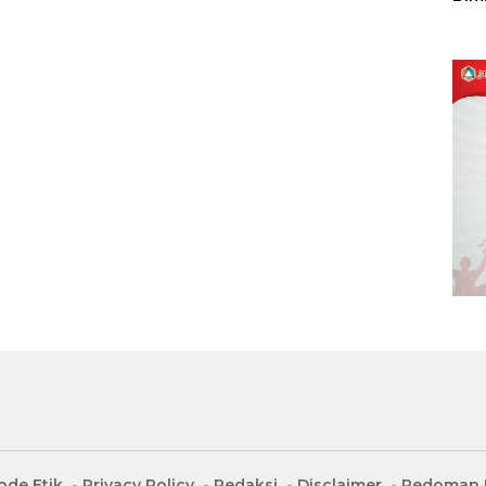
Sulu
ode Etik
Privacy Policy
Redaksi
Disclaimer
Pedoman M