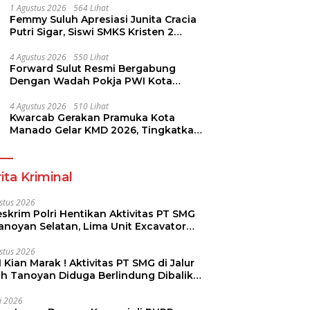
1 Agustus 2026
564 Lihat
Femmy Suluh Apresiasi Junita Cracia
Putri Sigar, Siswi SMKS Kristen 2
Tomohon Raih Medali Perak LKS
Dikmen Nasional 2026
4 Agustus 2026
550 Lihat
Forward Sulut Resmi Bergabung
Dengan Wadah Pokja PWI Kota
Manado
4 Agustus 2026
510 Lihat
Kwarcab Gerakan Pramuka Kota
Manado Gelar KMD 2026, Tingkatkan
Kompetensi 36 Calon Pembina
Pramuka
ita Kriminal
stus 2026
skrim Polri Hentikan Aktivitas PT SMG
Tanoyan Selatan, Lima Unit Excavator
ut Diamankan
stus 2026
 Kian Marak ! Aktivitas PT SMG di Jalur
uh Tanoyan Diduga Berlindung Dibalik
KUD Perintis
li 2026