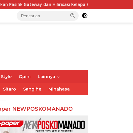
 dan Hilirisasi Kelapa ke Investor
Bupati Franky Won
 Style
Opini
Lainnya
Sitaro
Sangihe
Minahasa
aper NEWPOSKOMANADO