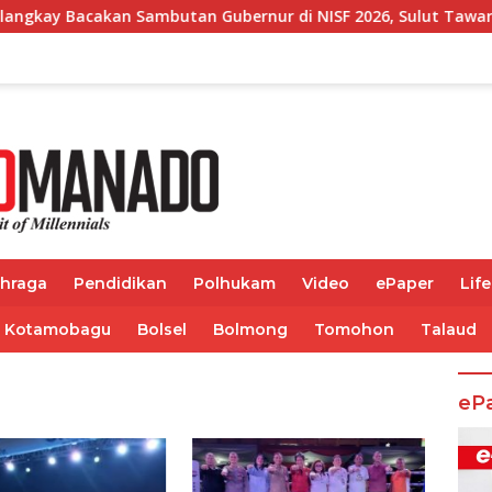
ambutan Gubernur di NISF 2026, Sulut Tawarkan Pasifik Gateway
ahraga
Pendidikan
Polhukam
Video
ePaper
Life
Kotamobagu
Bolsel
Bolmong
Tomohon
Talaud
eP