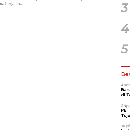
3
ama berjalan…
4
5
Ber
4 Agu
Bare
di 
Tur
3 Agu
PETI
Tuj
IUP 
30 Ju