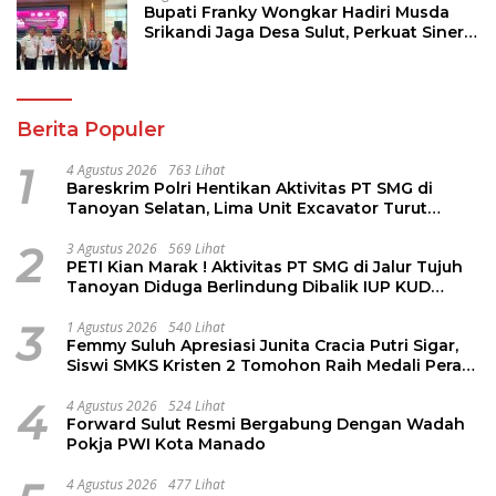
Bupati Franky Wongkar Hadiri Musda
Srikandi Jaga Desa Sulut, Perkuat Sinergi
Bangun Desa
Berita Populer
1
4 Agustus 2026
763 Lihat
Bareskrim Polri Hentikan Aktivitas PT SMG di
Tanoyan Selatan, Lima Unit Excavator Turut
Diamankan
2
3 Agustus 2026
569 Lihat
PETI Kian Marak ! Aktivitas PT SMG di Jalur Tujuh
Tanoyan Diduga Berlindung Dibalik IUP KUD
Perintis
3
1 Agustus 2026
540 Lihat
Femmy Suluh Apresiasi Junita Cracia Putri Sigar,
Siswi SMKS Kristen 2 Tomohon Raih Medali Perak
LKS Dikmen Nasional 2026
4
4 Agustus 2026
524 Lihat
Forward Sulut Resmi Bergabung Dengan Wadah
Pokja PWI Kota Manado
4 Agustus 2026
477 Lihat