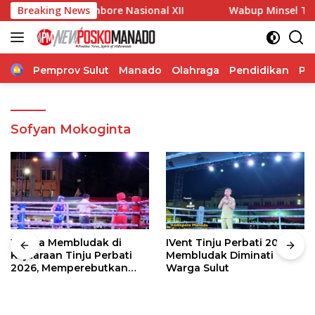
Langsung
h di Jambore Nasional XII
Breaking News
Wabup Minsel Tinjau Pelaksa
ke
konten
Home
Pemprov Sulut
Manado
Olahraga
Pendidikan
Po
Sofyan Mokoginta
Warga Membludak di
IVent Tinju Perbati 2026
Kejuaraan Tinju Perbati
Membludak Diminati
2026, Memperebutkan
Warga Sulut
Piala Wali Kota