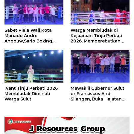
Sabet Piala Wali Kota
Warga Membludak di
Manado Andrei
Kejuaraan Tinju Perbati
Angouw,Sario Boxing
2026, Memperebutkan
Camp Juara Umum Tinju
Piala Wali Kota
Perbati 2026
IVent Tinju Perbati 2026
Mewakili Gubernur Sulut,
Membludak Diminati
dr Fransiscus Andi
Warga Sulut
Silangen, Buka Hajatan
Tinju Perbati Sulut,
Memperebutkan Piala
Wali Kota Manado