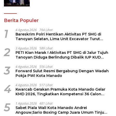
PPAS 2027
Berita Populer
1
4 Agustus 2026
794 Lihat
Bareskrim Polri Hentikan Aktivitas PT SMG di
Tanoyan Selatan, Lima Unit Excavator Turut
Diamankan
2
3 Agustus 2026
589 Lihat
PETI Kian Marak ! Aktivitas PT SMG di Jalur Tujuh
Tanoyan Diduga Berlindung Dibalik IUP KUD
Perintis
3
4 Agustus 2026
556 Lihat
Forward Sulut Resmi Bergabung Dengan Wadah
Pokja PWI Kota Manado
4
4 Agustus 2026
517 Lihat
Kwarcab Gerakan Pramuka Kota Manado Gelar
KMD 2026, Tingkatkan Kompetensi 36 Calon
Pembina Pramuka
5
1 Agustus 2026
481 Lihat
Sabet Piala Wali Kota Manado Andrei
Angouw,Sario Boxing Camp Juara Umum Tinju