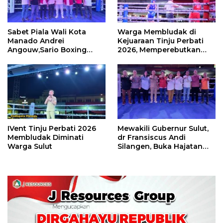
Sabet Piala Wali Kota
Warga Membludak di
Manado Andrei
Kejuaraan Tinju Perbati
Angouw,Sario Boxing
2026, Memperebutkan
Camp Juara Umum Tinju
Piala Wali Kota
Perbati 2026
IVent Tinju Perbati 2026
Mewakili Gubernur Sulut,
Membludak Diminati
dr Fransiscus Andi
Warga Sulut
Silangen, Buka Hajatan
Tinju Perbati Sulut,
Memperebutkan Piala
Wali Kota Manado