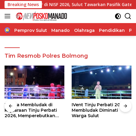
Langsung
bernur di NISF 2026, Sulut Tawarkan Pasifik Gateway dan Hili
Breaking News
ke
konten
Home
Pemprov Sulut
Manado
Olahraga
Pendidikan
Po
Tim Resmob Polres Bolmong
Warga Membludak di
IVent Tinju Perbati 2026
Kejuaraan Tinju Perbati
Membludak Diminati
2026, Memperebutkan
Warga Sulut
Piala Wali Kota