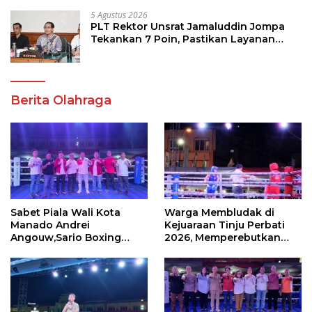
5 Agustus 2026
PLT Rektor Unsrat Jamaluddin Jompa
Tekankan 7 Poin, Pastikan Layanan
Akademik dan Kampus Kondusif
Berita Olahraga
Sabet Piala Wali Kota
Warga Membludak di
Manado Andrei
Kejuaraan Tinju Perbati
Angouw,Sario Boxing
2026, Memperebutkan
Camp Juara Umum Tinju
Piala Wali Kota
Perbati 2026