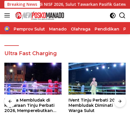
Langsung
ernur di NISF 2026, Sulut Tawarkan Pasifik Gateway dan Hilir
Breaking News
ke
konten
Home
Pemprov Sulut
Manado
Olahraga
Pendidikan
Po
Ultra Fast Charging
Warga Membludak di
IVent Tinju Perbati 2026
Kejuaraan Tinju Perbati
Membludak Diminati
2026, Memperebutkan
Warga Sulut
Piala Wali Kota