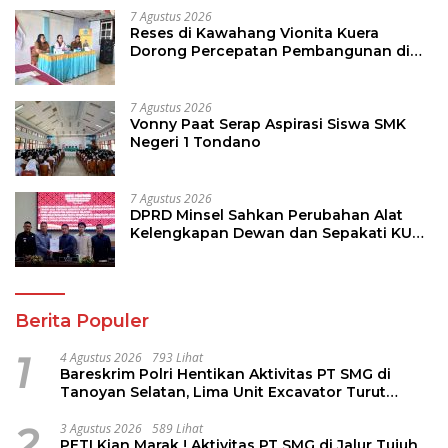
7 Agustus 2026
Reses di Kawahang Vionita Kuera
Dorong Percepatan Pembangunan di
Nusa Utara
7 Agustus 2026
Vonny Paat Serap Aspirasi Siswa SMK
Negeri 1 Tondano
7 Agustus 2026
DPRD Minsel Sahkan Perubahan Alat
Kelengkapan Dewan dan Sepakati KUA-
PPAS 2027
Berita Populer
1
4 Agustus 2026
793 Lihat
Bareskrim Polri Hentikan Aktivitas PT SMG di
Tanoyan Selatan, Lima Unit Excavator Turut
Diamankan
2
3 Agustus 2026
589 Lihat
PETI Kian Marak ! Aktivitas PT SMG di Jalur Tujuh