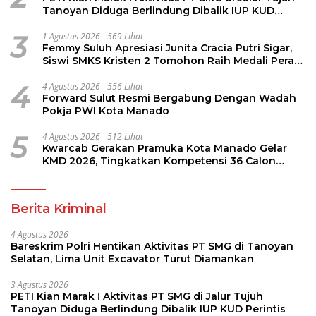
Tanoyan Diduga Berlindung Dibalik IUP KUD
Perintis
3
1 Agustus 2026
569 Lihat
Femmy Suluh Apresiasi Junita Cracia Putri Sigar,
Siswi SMKS Kristen 2 Tomohon Raih Medali Perak
LKS Dikmen Nasional 2026
4
4 Agustus 2026
556 Lihat
Forward Sulut Resmi Bergabung Dengan Wadah
Pokja PWI Kota Manado
5
4 Agustus 2026
512 Lihat
Kwarcab Gerakan Pramuka Kota Manado Gelar
KMD 2026, Tingkatkan Kompetensi 36 Calon
Pembina Pramuka
Berita Kriminal
4 Agustus 2026
Bareskrim Polri Hentikan Aktivitas PT SMG di Tanoyan
Selatan, Lima Unit Excavator Turut Diamankan
3 Agustus 2026
PETI Kian Marak ! Aktivitas PT SMG di Jalur Tujuh
Tanoyan Diduga Berlindung Dibalik IUP KUD Perintis