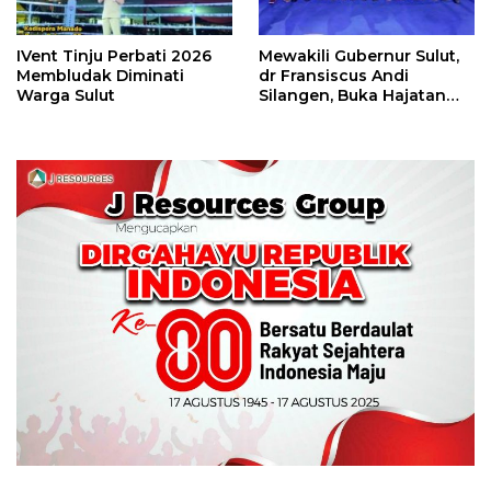
IVent Tinju Perbati 2026
Mewakili Gubernur Sulut,
Membludak Diminati
dr Fransiscus Andi
Warga Sulut
Silangen, Buka Hajatan
Tinju Perbati Sulut,
Memperebutkan Piala
Wali Kota Manado