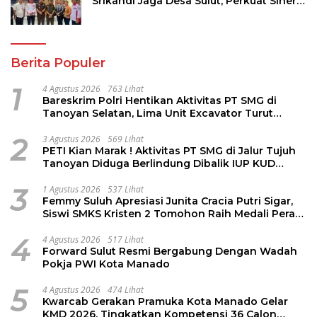
Srikandi Jaga Desa Sulut, Perkuat Sinergi
Bangun Desa
Berita Populer
1
4 Agustus 2026
763 Lihat
Bareskrim Polri Hentikan Aktivitas PT SMG di
Tanoyan Selatan, Lima Unit Excavator Turut
Diamankan
2
3 Agustus 2026
569 Lihat
PETI Kian Marak ! Aktivitas PT SMG di Jalur Tujuh
Tanoyan Diduga Berlindung Dibalik IUP KUD
Perintis
3
1 Agustus 2026
537 Lihat
Femmy Suluh Apresiasi Junita Cracia Putri Sigar,
Siswi SMKS Kristen 2 Tomohon Raih Medali Perak
LKS Dikmen Nasional 2026
4
4 Agustus 2026
517 Lihat
Forward Sulut Resmi Bergabung Dengan Wadah
Pokja PWI Kota Manado
5
4 Agustus 2026
474 Lihat
Kwarcab Gerakan Pramuka Kota Manado Gelar
KMD 2026, Tingkatkan Kompetensi 36 Calon