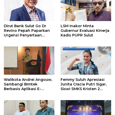
Dirut Bank Sulut Go Dr
LSM Inakor Minta
Revino Pepah Paparkan
Gubernur Evaluasi Kinerja
Urgensi Penyertaan
Kadis PUPR Sulut
Modal Rp 30 Miliar
Walikota Andrei Angouw,
Femmy Suluh Apresiasi
Sambangi Bimtek
Junita Cracia Putri Sigar,
Berbasis Aplikasi E-
Siswi SMKS Kristen 2
Integrity
Tomohon Raih Medali
Perak LKS Dikmen
Nasional 2026