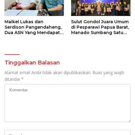
Maikel Lukas dan
Sulut Gondol Juara Umum
Serdison Pangendaheng,
di Pesparawi Papua Barat,
Dua ASN Yang Mendapat
Manado Sumbang Satu
SK Perbati Pusat Di Ajang
Gelar Champion
Kejuaraan Tinju Asia di
Jakarta
Tinggalkan Balasan
Alamat email Anda tidak akan dipublikasikan.
Ruas yang wajib
ditandai
*