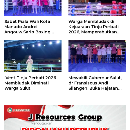
Sabet Piala Wali Kota
Warga Membludak di
Manado Andrei
Kejuaraan Tinju Perbati
Angouw,Sario Boxing
2026, Memperebutkan
Camp Juara Umum Tinju
Piala Wali Kota
Perbati 2026
IVent Tinju Perbati 2026
Mewakili Gubernur Sulut,
Membludak Diminati
dr Fransiscus Andi
Warga Sulut
Silangen, Buka Hajatan
Tinju Perbati Sulut,
Memperebutkan Piala
Wali Kota Manado