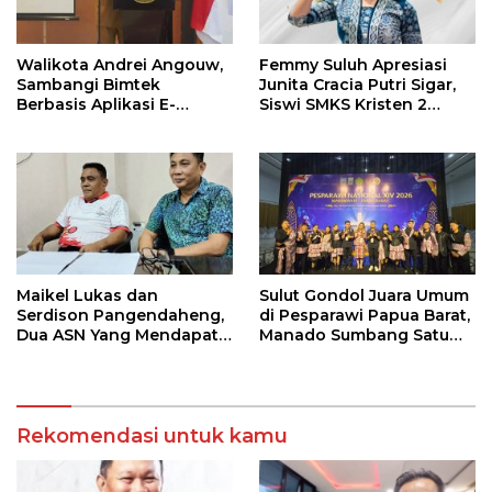
Walikota Andrei Angouw,
Femmy Suluh Apresiasi
Sambangi Bimtek
Junita Cracia Putri Sigar,
Berbasis Aplikasi E-
Siswi SMKS Kristen 2
Integrity
Tomohon Raih Medali
Perak LKS Dikmen
Nasional 2026
Maikel Lukas dan
Sulut Gondol Juara Umum
Serdison Pangendaheng,
di Pesparawi Papua Barat,
Dua ASN Yang Mendapat
Manado Sumbang Satu
SK Perbati Pusat Di Ajang
Gelar Champion
Kejuaraan Tinju Asia di
Jakarta
Rekomendasi untuk kamu