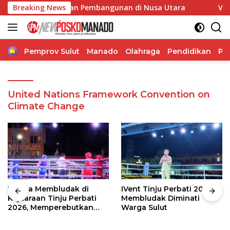
Langsung
ng Percepatan Pembangunan di Nusa Utara
Breaking News
Vonny Paat
ke
konten
Home
Pemprov Sulut
Manado
Olahraga
Pendidikan
Po
United Nations Framework Convention on
Climate Change
Warga Membludak di
IVent Tinju Perbati 2026
Kejuaraan Tinju Perbati
Membludak Diminati
2026, Memperebutkan
Warga Sulut
Piala Wali Kota