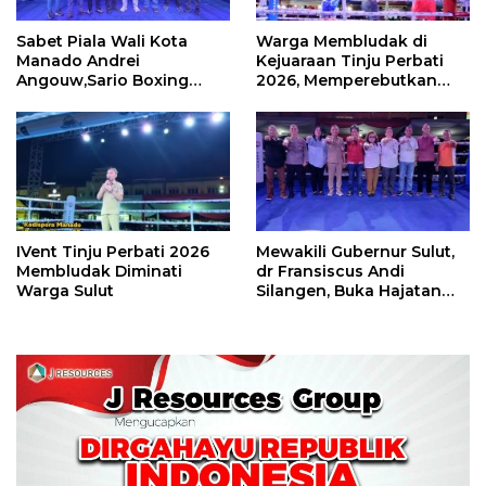
Sabet Piala Wali Kota
Warga Membludak di
Manado Andrei
Kejuaraan Tinju Perbati
Angouw,Sario Boxing
2026, Memperebutkan
Camp Juara Umum Tinju
Piala Wali Kota
Perbati 2026
IVent Tinju Perbati 2026
Mewakili Gubernur Sulut,
Membludak Diminati
dr Fransiscus Andi
Warga Sulut
Silangen, Buka Hajatan
Tinju Perbati Sulut,
Memperebutkan Piala
Wali Kota Manado