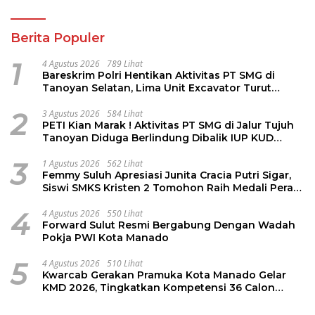
Berita Populer
1
4 Agustus 2026
789 Lihat
Bareskrim Polri Hentikan Aktivitas PT SMG di
Tanoyan Selatan, Lima Unit Excavator Turut
Diamankan
2
3 Agustus 2026
584 Lihat
PETI Kian Marak ! Aktivitas PT SMG di Jalur Tujuh
Tanoyan Diduga Berlindung Dibalik IUP KUD
Perintis
3
1 Agustus 2026
562 Lihat
Femmy Suluh Apresiasi Junita Cracia Putri Sigar,
Siswi SMKS Kristen 2 Tomohon Raih Medali Perak
LKS Dikmen Nasional 2026
4
4 Agustus 2026
550 Lihat
Forward Sulut Resmi Bergabung Dengan Wadah
Pokja PWI Kota Manado
5
4 Agustus 2026
510 Lihat
Kwarcab Gerakan Pramuka Kota Manado Gelar
KMD 2026, Tingkatkan Kompetensi 36 Calon
Pembina Pramuka