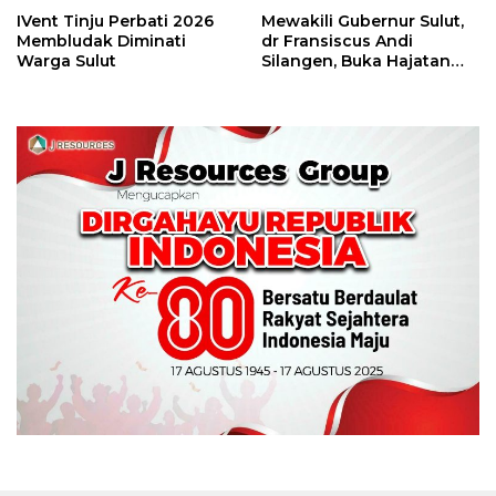
IVent Tinju Perbati 2026
Mewakili Gubernur Sulut,
Membludak Diminati
dr Fransiscus Andi
Warga Sulut
Silangen, Buka Hajatan
Tinju Perbati Sulut,
Memperebutkan Piala
Wali Kota Manado