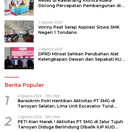
Reses di Kawahang Vionita Kuera
Dorong Percepatan Pembangunan di
Nusa Utara
7 Agustus 2026
Vonny Paat Serap Aspirasi Siswa SMK
Negeri 1 Tondano
7 Agustus 2026
DPRD Minsel Sahkan Perubahan Alat
Kelengkapan Dewan dan Sepakati KUA-
PPAS 2027
Berita Populer
1
4 Agustus 2026
789 Lihat
Bareskrim Polri Hentikan Aktivitas PT SMG di
Tanoyan Selatan, Lima Unit Excavator Turut
Diamankan
2
3 Agustus 2026
586 Lihat
PETI Kian Marak ! Aktivitas PT SMG di Jalur Tujuh
Tanoyan Diduga Berlindung Dibalik IUP KUD