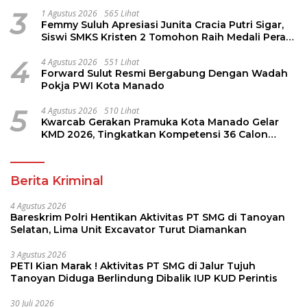
Perintis
3
1 Agustus 2026
565 Lihat
Femmy Suluh Apresiasi Junita Cracia Putri Sigar,
Siswi SMKS Kristen 2 Tomohon Raih Medali Perak
LKS Dikmen Nasional 2026
4
4 Agustus 2026
551 Lihat
Forward Sulut Resmi Bergabung Dengan Wadah
Pokja PWI Kota Manado
5
4 Agustus 2026
510 Lihat
Kwarcab Gerakan Pramuka Kota Manado Gelar
KMD 2026, Tingkatkan Kompetensi 36 Calon
Pembina Pramuka
Berita Kriminal
4 Agustus 2026
Bareskrim Polri Hentikan Aktivitas PT SMG di Tanoyan
Selatan, Lima Unit Excavator Turut Diamankan
3 Agustus 2026
PETI Kian Marak ! Aktivitas PT SMG di Jalur Tujuh
Tanoyan Diduga Berlindung Dibalik IUP KUD Perintis
30 Juli 2026