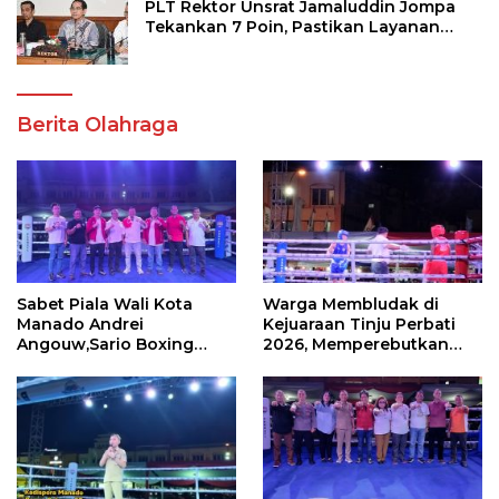
PLT Rektor Unsrat Jamaluddin Jompa
Tekankan 7 Poin, Pastikan Layanan
Akademik dan Kampus Kondusif
Berita Olahraga
Sabet Piala Wali Kota
Warga Membludak di
Manado Andrei
Kejuaraan Tinju Perbati
Angouw,Sario Boxing
2026, Memperebutkan
Camp Juara Umum Tinju
Piala Wali Kota
Perbati 2026