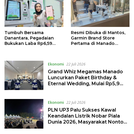
Tumbuh Bersama
Resmi Dibuka di Mantos,
Danantara, Pegadaian
Garmin Brand Store
Bukukan Laba Rp6,59
Pertama di Manado
Triliun di Semester 1 2026
Hadirkan Promo Hingga
50%
Ekonomi
22 Juli 2026
Grand Whiz Megamas Manado
Luncurkan Paket Birthday &
Eternal Wedding, Mulai Rp5,9
Jutaan
Ekonomi
22 Juli 2026
PLN UP3 Palu Sukses Kawal
Keandalan Listrik Nobar Piala
Dunia 2026, Masyarakat Nonton
Nyaman Tanpa Kedip