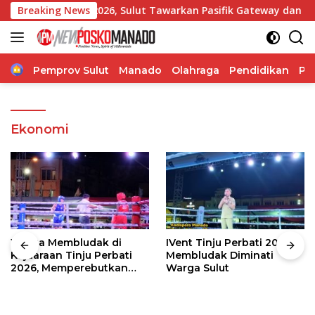
Langsung
ISF 2026, Sulut Tawarkan Pasifik Gateway dan Hilirisasi Kela
Breaking News
ke
konten
Home
Pemprov Sulut
Manado
Olahraga
Pendidikan
Po
Ekonomi
Warga Membludak di
IVent Tinju Perbati 2026
Kejuaraan Tinju Perbati
Membludak Diminati
2026, Memperebutkan
Warga Sulut
Piala Wali Kota