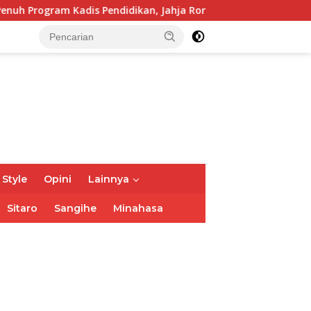
adis Pendidikan, Jahja Rondonuwu
Jelang Puncak TIFF
 Style
Opini
Lainnya
Sitaro
Sangihe
Minahasa