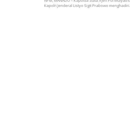
NPM, MANADO – Kapolda Sulut Irjen Pol Mulyatn
Kapolri Jenderal Listyo Sigit Prabowo menghadir