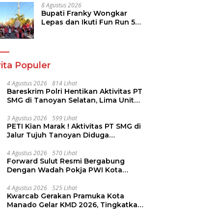
8 Agustus 2026
Bupati Franky Wongkar
Lepas dan Ikuti Fun Run 5K
Semarak HUT ke-81 RI di
Minsel
ita Populer
4 Agustus 2026
814 Lihat
Bareskrim Polri Hentikan Aktivitas PT
SMG di Tanoyan Selatan, Lima Unit
Excavator Turut Diamankan
3 Agustus 2026
599 Lihat
PETI Kian Marak ! Aktivitas PT SMG di
Jalur Tujuh Tanoyan Diduga
Berlindung Dibalik IUP KUD Perintis
4 Agustus 2026
570 Lihat
Forward Sulut Resmi Bergabung
Dengan Wadah Pokja PWI Kota
Manado
4 Agustus 2026
525 Lihat
Kwarcab Gerakan Pramuka Kota
Manado Gelar KMD 2026, Tingkatkan
Kompetensi 36 Calon Pembina