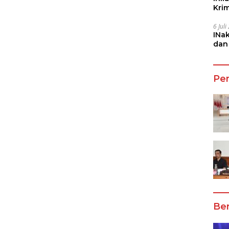
Kri
She
6 Jul
INa
dan
Jala
Pe
Ber