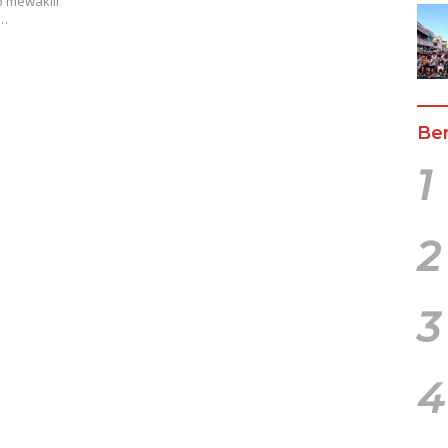
o mewakili
i…
Ber
1
2
3
4