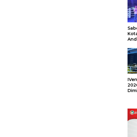
Sabe
Kot
And
Ang
Box
Umu
202
IVen
202
Dim
Sulu