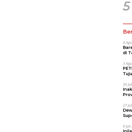
5
Ber
4 Agu
Bare
di 
Tur
3 Agu
PETI
Tuj
IUP 
30 Ju
Ina
Prov
27 Ju
Dew
Sup
9 Jul
Inil