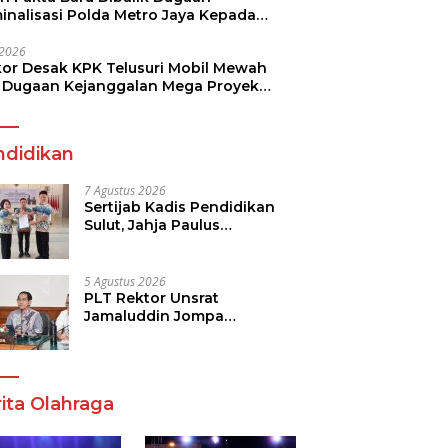
minalisasi Polda Metro Jaya Kepada
see Monicha Elshaday
i 2026
kor Desak KPK Telusuri Mobil Mewah
 Dugaan Kejanggalan Mega Proyek
n di BPJN
ndidikan
7 Agustus 2026
Sertijab Kadis Pendidikan
Sulut, Jahja Paulus
Rondonuwu Siap Lanjutkan
Program Strategis
Pendidikan
5 Agustus 2026
PLT Rektor Unsrat
Jamaluddin Jompa
Tekankan 7 Poin, Pastikan
Layanan Akademik dan
Kampus Kondusif
ita Olahraga