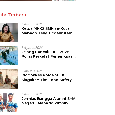
ita Terbaru
8 Agustus 2026
Ketua MKKS SMK se-Kota
Manado Telly Ticoalu: Kami
Dukung Penuh Program
Kadis Pendidikan, Jahja
Rondonuwu
8 Agustus 2026
Jelang Puncak TIFF 2026,
Polisi Perketat Pemeriksaan
Pengunjung di Area Utama
8 Agustus 2026
Biddokkes Polda Sulut
Siagakan Tim Food Safety
di TIFF 2026
8 Agustus 2026
Jermias Bangga Alumni SMA
Negeri 1 Manado Pimpin
Dinas Pendidikan Sulut