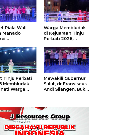
t Piala Wali
Warga Membludak
a Manado
di Kejuaraan Tinju
rei
Perbati 2026,
ouw,Sario
Memperebutkan
ing Camp Juara
Piala Wali Kota
m Tinju Perbati
6
t Tinju Perbati
Mewakili Gubernur
6 Membludak
Sulut, dr Fransiscus
inati Warga
Andi Silangen, Buka
t
Hajatan Tinju
Perbati Sulut,
Memperebutkan
Piala Wali Kota
Manado