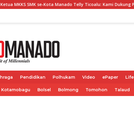
 se-Kota Manado Telly Ticoalu: Kami Dukung Penuh Program K
ahraga
Pendidikan
Polhukam
Video
ePaper
Life
Kotamobagu
Bolsel
Bolmong
Tomohon
Talaud