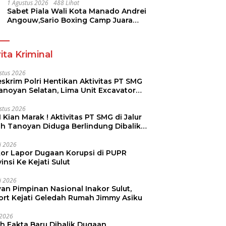
Pramuka
1 Agustus 2026
488 Lihat
Sabet Piala Wali Kota Manado Andrei
Angouw,Sario Boxing Camp Juara
Umum Tinju Perbati 2026
ita Kriminal
stus 2026
skrim Polri Hentikan Aktivitas PT SMG
Tanoyan Selatan, Lima Unit Excavator
ut Diamankan
stus 2026
 Kian Marak ! Aktivitas PT SMG di Jalur
uh Tanoyan Diduga Berlindung Dibalik
KUD Perintis
li 2026
kor Lapor Dugaan Korupsi di PUPR
insi Ke Kejati Sulut
li 2026
an Pimpinan Nasional Inakor Sulut,
ort Kejati Geledah Rumah Jimmy Asiku
i 2026
ah Fakta Baru Dibalik Dugaan