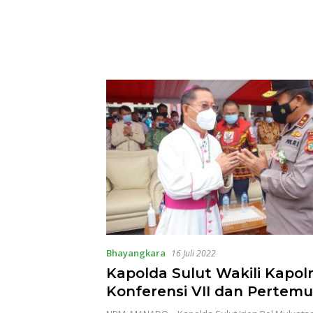
Bhayangkara
16 Juli 2022
Kapolda Sulut Wakili Kapolri
Konferensi VII dan Pertem
Kaum Bapak Katolik di Ka