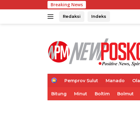
Langsung
Breaking News
Ketua MKKS SMK
ke
konten
Redaksi
Indeks
H
Pemprov Sulut
Manado
Ol
o
m
Bitung
Minut
Boltim
Bolmut
e