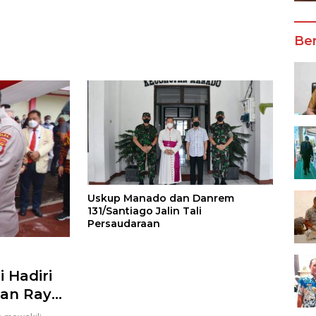
Wali Kota Manado
Ber
Uskup Manado dan Danrem
131/Santiago Jalin Tali
Persaudaraan
 Hadiri
uan Raya
wangkoan