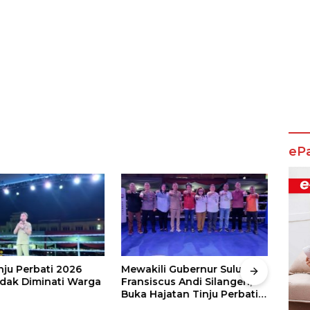
eP
nju Perbati 2026
Mewakili Gubernur Sulut, dr
Juar
ak Diminati Warga
Fransiscus Andi Silangen,
Keju
Buka Hajatan Tinju Perbati
2026
Sulut, Memperebutkan Piala
Wali