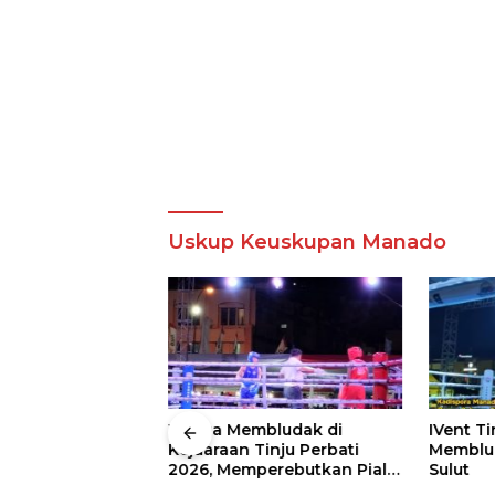
Uskup Keuskupan Manado
 Wali Kota
Warga Membludak di
IVent Ti
drei
Kejuaraan Tinju Perbati
Memblud
rio Boxing Camp
2026, Memperebutkan Piala
Sulut
 Tinju Perbati
Wali Kota