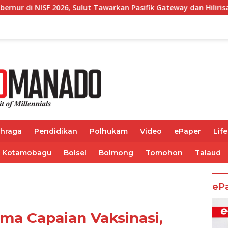
lut Tawarkan Pasifik Gateway dan Hilirisasi Kelapa ke Investo
ahraga
Pendidikan
Polhukam
Video
ePaper
Life
Kotamobagu
Bolsel
Bolmong
Tomohon
Talaud
eP
ama Capaian Vaksinasi,