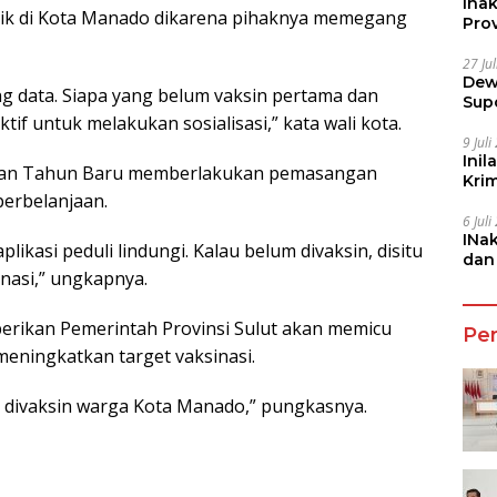
Ina
baik di Kota Manado dikarena pihaknya memegang
Prov
27 Ju
Dew
g data. Siapa yang belum vaksin pertama dan
Sup
tif untuk melakukan sosialisasi,” kata wali kota.
9 Jul
Inil
tal dan Tahun Baru memberlakukan pemasangan
Kri
 perbelanjaan.
She
6 Jul
INa
likasi peduli lindungi. Kalau belum divaksin, disitu
dan
nasi,” ungkapnya.
Jala
berikan Pemerintah Provinsi Sulut akan memicu
Pe
eningkatkan target vaksinasi.
h divaksin warga Kota Manado,” pungkasnya.