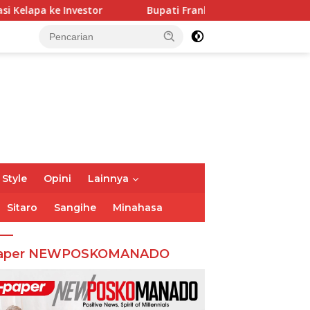
r
Bupati Franky Wongkar Tinjau Posko Siaga Karhutla
 Style
Opini
Lainnya
Sitaro
Sangihe
Minahasa
aper NEWPOSKOMANADO