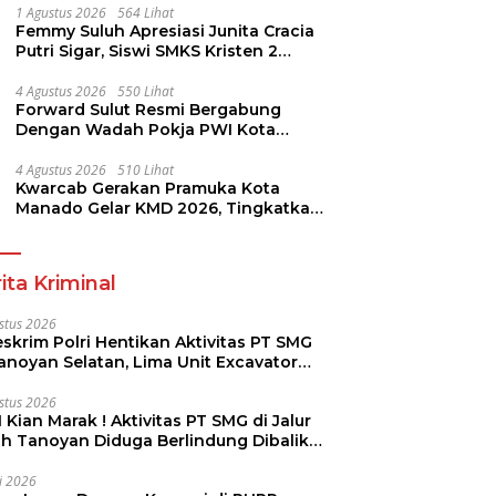
1 Agustus 2026
564 Lihat
Femmy Suluh Apresiasi Junita Cracia
Putri Sigar, Siswi SMKS Kristen 2
Tomohon Raih Medali Perak LKS
Dikmen Nasional 2026
4 Agustus 2026
550 Lihat
Forward Sulut Resmi Bergabung
Dengan Wadah Pokja PWI Kota
Manado
4 Agustus 2026
510 Lihat
Kwarcab Gerakan Pramuka Kota
Manado Gelar KMD 2026, Tingkatkan
Kompetensi 36 Calon Pembina
Pramuka
ita Kriminal
stus 2026
skrim Polri Hentikan Aktivitas PT SMG
Tanoyan Selatan, Lima Unit Excavator
ut Diamankan
stus 2026
 Kian Marak ! Aktivitas PT SMG di Jalur
uh Tanoyan Diduga Berlindung Dibalik
KUD Perintis
li 2026