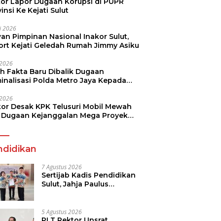
kor Lapor Dugaan Korupsi di PUPR
insi Ke Kejati Sulut
li 2026
an Pimpinan Nasional Inakor Sulut,
ort Kejati Geledah Rumah Jimmy Asiku
i 2026
ah Fakta Baru Dibalik Dugaan
minalisasi Polda Metro Jaya Kepada
see Monicha Elshaday
i 2026
kor Desak KPK Telusuri Mobil Mewah
 Dugaan Kejanggalan Mega Proyek
n di BPJN
ndidikan
7 Agustus 2026
Sertijab Kadis Pendidikan
Sulut, Jahja Paulus
Rondonuwu Siap Lanjutkan
Program Strategis
Pendidikan
5 Agustus 2026
PLT Rektor Unsrat