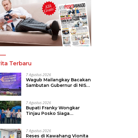
ita Terbaru
7 Agustus 2026
Wagub Mailangkay Bacakan
Sambutan Gubernur di NISF
2026, Sulut Tawarkan
Pasifik Gateway dan
Hilirisasi Kelapa ke Investor
7 Agustus 2026
Bupati Franky Wongkar
Tinjau Posko Siaga
Karhutla, Pastikan
Kesiapsiagaan Hadapi
Musim Kemarau
7 Agustus 2026
Reses di Kawahang Vionita