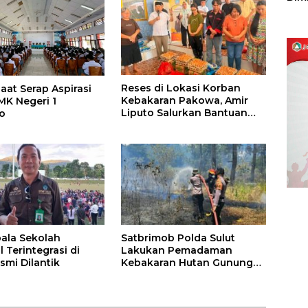
Sulu
Reses di Lokasi Korban
aat Serap Aspirasi
Kebakaran Pakowa, Amir
MK Negeri 1
Liputo Salurkan Bantuan
o
Kemanusiaan
ala Sekolah
Satbrimob Polda Sulut
 Terintegrasi di
Lakukan Pemadaman
smi Dilantik
Kebakaran Hutan Gunung
Soputan