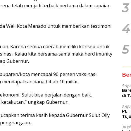
3
rena telah menjadi terbaik pertama dalam capaian
4
a Wali Kota Manado untuk memberikan testimoni
5
emauan. Karena semua daerah memiliki konsep untuk
sinasi. Kalau kita bersama-sama maka herd imunity
kap Gubernur.
upaten/kota mencapai 90 persen vaksinasi
Ber
 mendapatkan dana hibah 10 miliar.
4 Agu
Bare
 ekonomi Sulut bisa berjalan dengan baik.
di 
Tur
a ketakutan,” ungkap Gubernur.
3 Agu
PETI
ucapkan terima kasih kepada Gubernur Sulut Olly
Tuj
IUP 
 penghargaan.
30 Ju