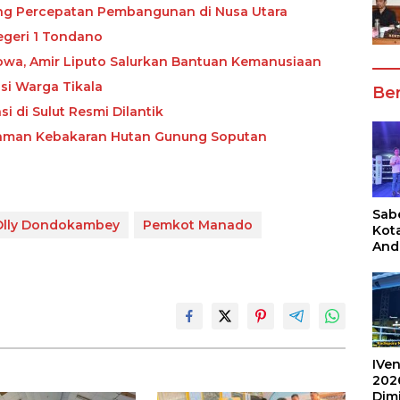
ong Percepatan Pembangunan di Nusa Utara
egeri 1 Tondano
owa, Amir Liputo Salurkan Bantuan Kemanusiaan
si Warga Tikala
Ber
i di Sulut Resmi Dilantik
daman Kebakaran Hutan Gunung Soputan
Sabe
Olly Dondokambey
Pemkot Manado
Kot
And
Ang
Box
Umu
202
IVen
202
Dim