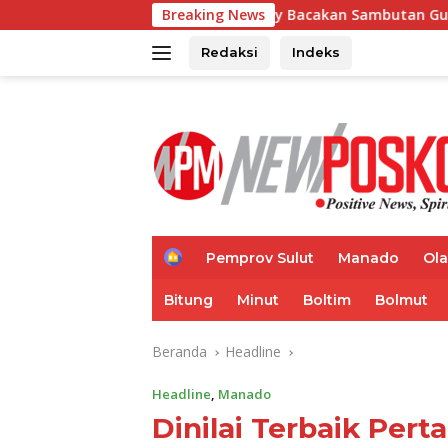
Langsung
Wagub Mailangkay Bacakan Sambutan Gubernur di NISF 2026, Su
Breaking News
ke
konten
Redaksi
Indeks
H
Pemprov Sulut
Manado
Ol
o
m
Bitung
Minut
Boltim
Bolmut
e
Beranda
Headline
Headline
,
Manado
Dinilai Terbaik Pert