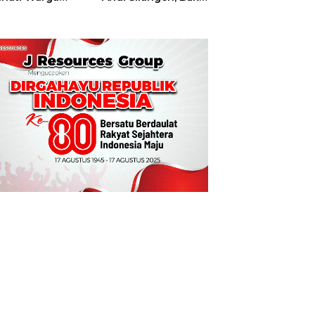
t
Hajatan Tinju
Perbati Sulut,
Memperebutkan
Piala Wali Kota
Manado