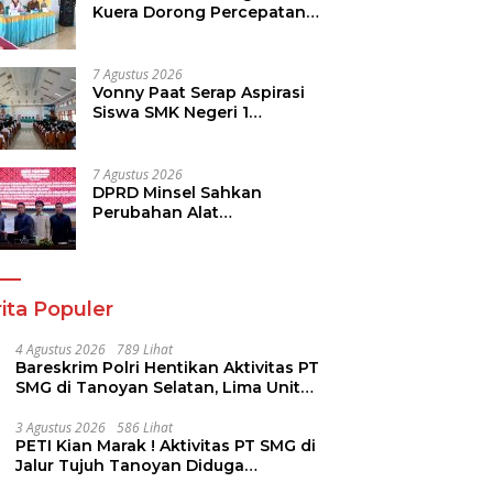
Kuera Dorong Percepatan
Pembangunan di Nusa
Utara
7 Agustus 2026
Vonny Paat Serap Aspirasi
Siswa SMK Negeri 1
Tondano
7 Agustus 2026
DPRD Minsel Sahkan
Perubahan Alat
Kelengkapan Dewan dan
Sepakati KUA-PPAS 2027
ita Populer
4 Agustus 2026
789 Lihat
Bareskrim Polri Hentikan Aktivitas PT
SMG di Tanoyan Selatan, Lima Unit
Excavator Turut Diamankan
3 Agustus 2026
586 Lihat
PETI Kian Marak ! Aktivitas PT SMG di
Jalur Tujuh Tanoyan Diduga
Berlindung Dibalik IUP KUD Perintis