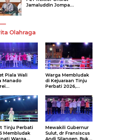
Jamaluddin Jompa
Tekankan 7 Poin, Pastikan
Layanan Akademik dan
Kampus Kondusif
ita Olahraga
t Piala Wali
Warga Membludak
a Manado
di Kejuaraan Tinju
rei
Perbati 2026,
ouw,Sario
Memperebutkan
ing Camp Juara
Piala Wali Kota
m Tinju Perbati
6
t Tinju Perbati
Mewakili Gubernur
6 Membludak
Sulut, dr Fransiscus
inati Warga
Andi Silangen, Buka