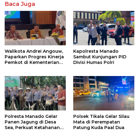
Baca Juga
Walikota Andrei Angouw,
Kapolresta Manado
Paparkan Progres Kinerja
Sambut Kunjungan PID
Pemkot di Kementerian
Divisi Humas Polri
Investasi dan
Hilirisasi/BKPM
Polresta Manado Gelar
Polsek Tikala Gelar Silau
Panen Jagung di Desa
Mata di Perempatan
Sea, Perkuat Ketahanan
Patung Kuda Paal Dua
Pangan Dukung Program
Swasembada Pangan