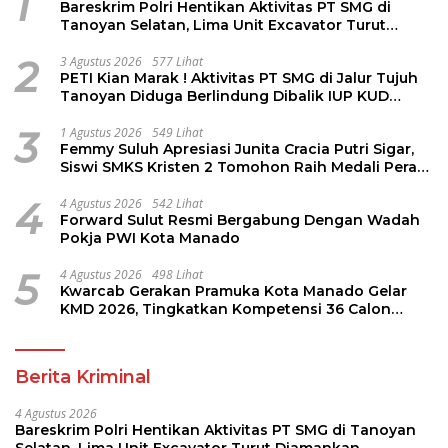
1
Bareskrim Polri Hentikan Aktivitas PT SMG di
Tanoyan Selatan, Lima Unit Excavator Turut
Diamankan
2
3 Agustus 2026
577 Lihat
PETI Kian Marak ! Aktivitas PT SMG di Jalur Tujuh
Tanoyan Diduga Berlindung Dibalik IUP KUD
Perintis
3
1 Agustus 2026
549 Lihat
Femmy Suluh Apresiasi Junita Cracia Putri Sigar,
Siswi SMKS Kristen 2 Tomohon Raih Medali Perak
LKS Dikmen Nasional 2026
4
4 Agustus 2026
542 Lihat
Forward Sulut Resmi Bergabung Dengan Wadah
Pokja PWI Kota Manado
5
4 Agustus 2026
498 Lihat
Kwarcab Gerakan Pramuka Kota Manado Gelar
KMD 2026, Tingkatkan Kompetensi 36 Calon
Pembina Pramuka
Berita Kriminal
4 Agustus 2026
Bareskrim Polri Hentikan Aktivitas PT SMG di Tanoyan
Selatan, Lima Unit Excavator Turut Diamankan