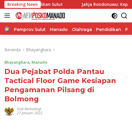
Langsung
didikan Sulut
Breaking News
Jahja Rondonuwu: Kepala Sekolah Janga
ke
konten
Home
Pemprov Sulut
Manado
Olahraga
Pendidikan
Po
Beranda
Bhayangkara
Bhayangkara
,
Manado
Dua Pejabat Polda Pantau
Tactical Floor Game Kesiapan
Pengamanan Pilsang di
Bolmong
Yudi Mintalangi
27 Januari 2022