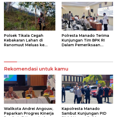
Polsek Tikala Cegah
Polresta Manado Terima
Kebakaran Lahan di
Kunjungan Tim BPK RI
Ranomuut Meluas ke
Dalam Pemeriksaan
Permukiman
Kepatuhan Atas
Manajemen Sistem
Informasi Layanan
Laporan Kamtibmas
Rekomendasi untuk kamu
Walikota Andrei Angouw,
Kapolresta Manado
Paparkan Progres Kinerja
Sambut Kunjungan PID