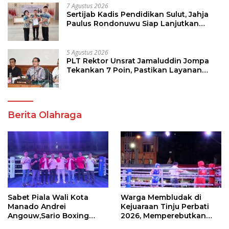
7 Agustus 2026
Sertijab Kadis Pendidikan Sulut, Jahja
Paulus Rondonuwu Siap Lanjutkan
Program Strategis Pendidikan
5 Agustus 2026
PLT Rektor Unsrat Jamaluddin Jompa
Tekankan 7 Poin, Pastikan Layanan
Akademik dan Kampus Kondusif
Berita Olahraga
Sabet Piala Wali Kota
Warga Membludak di
Manado Andrei
Kejuaraan Tinju Perbati
Angouw,Sario Boxing
2026, Memperebutkan
Camp Juara Umum Tinju
Piala Wali Kota