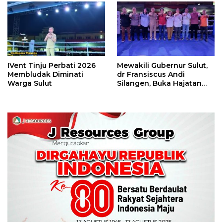
Perbati 2026
IVent Tinju Perbati 2026
Mewakili Gubernur Sulut,
Membludak Diminati
dr Fransiscus Andi
Warga Sulut
Silangen, Buka Hajatan
Tinju Perbati Sulut,
Memperebutkan Piala
Wali Kota Manado