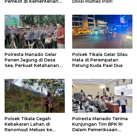
Pemkot di Kementerian
Divisi Humas Polri
Investasi dan
Hilirisasi/BKPM
Polresta Manado Gelar
Polsek Tikala Gelar Silau
Panen Jagung di Desa
Mata di Perempatan
Sea, Perkuat Ketahanan
Patung Kuda Paal Dua
Pangan Dukung Program
Swasembada Pangan
Polsek Tikala Cegah
Polresta Manado Terima
Kebakaran Lahan di
Kunjungan Tim BPK RI
Ranomuut Meluas ke
Dalam Pemeriksaan
Permukiman
Kepatuhan Atas