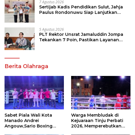
7 Agustus 2026
Sertijab Kadis Pendidikan Sulut, Jahja
Paulus Rondonuwu Siap Lanjutkan
Program Strategis Pendidikan
5 Agustus 2026
PLT Rektor Unsrat Jamaluddin Jompa
Tekankan 7 Poin, Pastikan Layanan
Akademik dan Kampus Kondusif
Berita Olahraga
Sabet Piala Wali Kota
Warga Membludak di
Manado Andrei
Kejuaraan Tinju Perbati
Angouw,Sario Boxing
2026, Memperebutkan
Camp Juara Umum Tinju
Piala Wali Kota