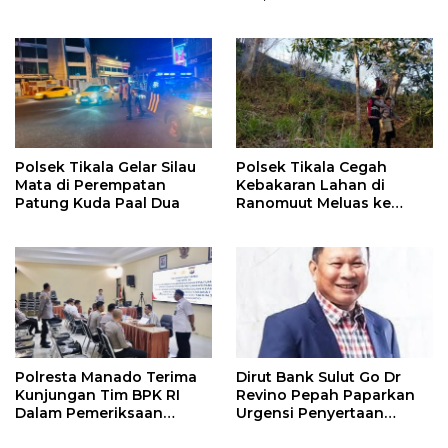
Pangan Dukung Program
Swasembada Pangan
Polsek Tikala Gelar Silau
Polsek Tikala Cegah
Mata di Perempatan
Kebakaran Lahan di
Patung Kuda Paal Dua
Ranomuut Meluas ke
Permukiman
Polresta Manado Terima
Dirut Bank Sulut Go Dr
Kunjungan Tim BPK RI
Revino Pepah Paparkan
Dalam Pemeriksaan
Urgensi Penyertaan
Kepatuhan Atas
Modal Rp 30 Miliar