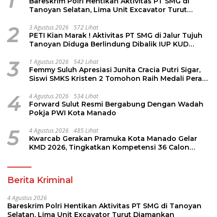
1
Bareskrim Polri Hentikan Aktivitas PT SMG di
Tanoyan Selatan, Lima Unit Excavator Turut
Diamankan
2
3 Agustus 2026
572 Lihat
PETI Kian Marak ! Aktivitas PT SMG di Jalur Tujuh
Tanoyan Diduga Berlindung Dibalik IUP KUD
Perintis
3
1 Agustus 2026
542 Lihat
Femmy Suluh Apresiasi Junita Cracia Putri Sigar,
Siswi SMKS Kristen 2 Tomohon Raih Medali Perak
LKS Dikmen Nasional 2026
4
4 Agustus 2026
534 Lihat
Forward Sulut Resmi Bergabung Dengan Wadah
Pokja PWI Kota Manado
5
4 Agustus 2026
485 Lihat
Kwarcab Gerakan Pramuka Kota Manado Gelar
KMD 2026, Tingkatkan Kompetensi 36 Calon
Pembina Pramuka
Berita Kriminal
4 Agustus 2026
Bareskrim Polri Hentikan Aktivitas PT SMG di Tanoyan
Selatan, Lima Unit Excavator Turut Diamankan