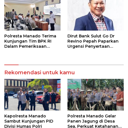
Polresta Manado Terima
Dirut Bank Sulut Go Dr
Kunjungan Tim BPK RI
Revino Pepah Paparkan
Dalam Pemeriksaan
Urgensi Penyertaan
Kepatuhan Atas
Modal Rp 30 Miliar
Manajemen Sistem
Informasi Layanan
Laporan Kamtibmas
Rekomendasi untuk kamu
Kapolresta Manado
Polresta Manado Gelar
Sambut Kunjungan PID
Panen Jagung di Desa
Divisi Humas Polri
Sea, Perkuat Ketahanan