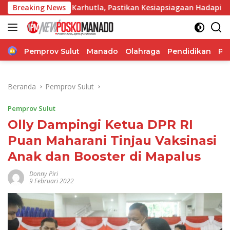
Langsung
ga Karhutla, Pastikan Kesiapsiagaan Hadapi Musim Kemarau
Breaking News
ke
konten
Home
Pemprov Sulut
Manado
Olahraga
Pendidikan
Po
Beranda
Pemprov Sulut
Pemprov Sulut
Olly Dampingi Ketua DPR RI
Puan Maharani Tinjau Vaksinasi
Anak dan Booster di Mapalus
Donny Piri
9 Februari 2022