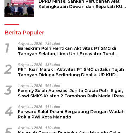
DPRD Minsel Sahkan Perubahan Alat
Kelengkapan Dewan dan Sepakati KUA-
PPAS 2027
Berita Populer
1
4 Agustus 2026
789 Lihat
Bareskrim Polri Hentikan Aktivitas PT SMG di
Tanoyan Selatan, Lima Unit Excavator Turut
Diamankan
2
3 Agustus 2026
587 Lihat
PETI Kian Marak ! Aktivitas PT SMG di Jalur Tujuh
Tanoyan Diduga Berlindung Dibalik IUP KUD
Perintis
3
1 Agustus 2026
565 Lihat
Femmy Suluh Apresiasi Junita Cracia Putri Sigar,
Siswi SMKS Kristen 2 Tomohon Raih Medali Perak
LKS Dikmen Nasional 2026
4
4 Agustus 2026
551 Lihat
Forward Sulut Resmi Bergabung Dengan Wadah
Pokja PWI Kota Manado
5
4 Agustus 2026
510 Lihat
Kwarcab Gerakan Pramuka Kota Manado Gelar