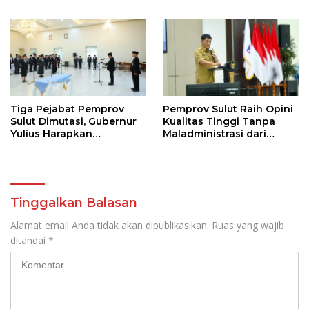
Lanjutkan Program
Sulawesi
Strategis Pendidikan
Tiga Pejabat Pemprov
Pemprov Sulut Raih Opini
Sulut Dimutasi, Gubernur
Kualitas Tinggi Tanpa
Yulius Harapkan
Maladministrasi dari
Kolaborasi Solid Antar
Ombudsman RI
SKPD
Tinggalkan Balasan
Alamat email Anda tidak akan dipublikasikan.
Ruas yang wajib
ditandai
*