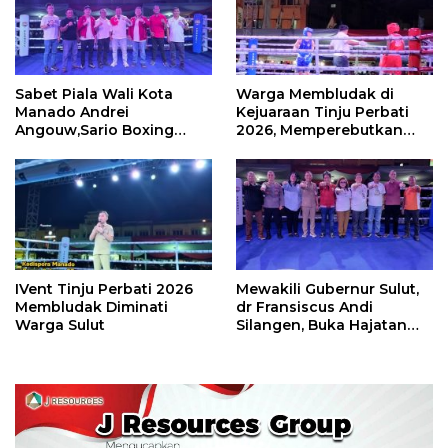
Sabet Piala Wali Kota
Warga Membludak di
Manado Andrei
Kejuaraan Tinju Perbati
Angouw,Sario Boxing
2026, Memperebutkan
Camp Juara Umum Tinju
Piala Wali Kota
Perbati 2026
IVent Tinju Perbati 2026
Mewakili Gubernur Sulut,
Membludak Diminati
dr Fransiscus Andi
Warga Sulut
Silangen, Buka Hajatan
Tinju Perbati Sulut,
Memperebutkan Piala
Wali Kota Manado