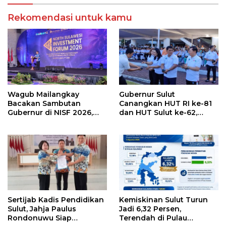
Rekomendasi untuk kamu
Wagub Mailangkay
Gubernur Sulut
Bacakan Sambutan
Canangkan HUT RI ke-81
Gubernur di NISF 2026,
dan HUT Sulut ke-62,
Sulut Tawarkan Pasifik
Luncurkan Keringanan
Gateway dan Hilirisasi
Merdeka, Bebas Pajak
Kelapa ke Investor
Kendaraan
Sertijab Kadis Pendidikan
Kemiskinan Sulut Turun
Sulut, Jahja Paulus
Jadi 6,32 Persen,
Rondonuwu Siap
Terendah di Pulau