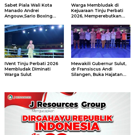
Sabet Piala Wali Kota
Warga Membludak di
Manado Andrei
Kejuaraan Tinju Perbati
Angouw,Sario Boxing
2026, Memperebutkan
Camp Juara Umum Tinju
Piala Wali Kota
Perbati 2026
IVent Tinju Perbati 2026
Mewakili Gubernur Sulut,
Membludak Diminati
dr Fransiscus Andi
Warga Sulut
Silangen, Buka Hajatan
Tinju Perbati Sulut,
Memperebutkan Piala
Wali Kota Manado