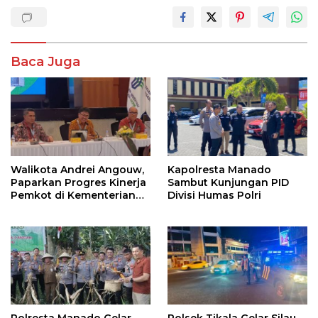
Baca Juga
Walikota Andrei Angouw,
Kapolresta Manado
Paparkan Progres Kinerja
Sambut Kunjungan PID
Pemkot di Kementerian
Divisi Humas Polri
Investasi dan
Hilirisasi/BKPM
Polresta Manado Gelar
Polsek Tikala Gelar Silau