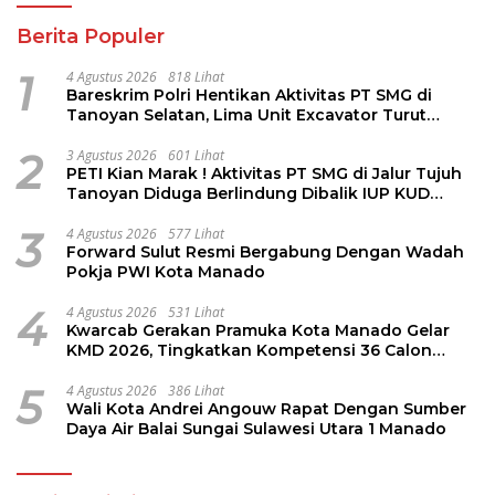
Berita Populer
1
4 Agustus 2026
818 Lihat
Bareskrim Polri Hentikan Aktivitas PT SMG di
Tanoyan Selatan, Lima Unit Excavator Turut
Diamankan
2
3 Agustus 2026
601 Lihat
PETI Kian Marak ! Aktivitas PT SMG di Jalur Tujuh
Tanoyan Diduga Berlindung Dibalik IUP KUD
Perintis
3
4 Agustus 2026
577 Lihat
Forward Sulut Resmi Bergabung Dengan Wadah
Pokja PWI Kota Manado
4
4 Agustus 2026
531 Lihat
Kwarcab Gerakan Pramuka Kota Manado Gelar
KMD 2026, Tingkatkan Kompetensi 36 Calon
Pembina Pramuka
5
4 Agustus 2026
386 Lihat
Wali Kota Andrei Angouw Rapat Dengan Sumber
Daya Air Balai Sungai Sulawesi Utara 1 Manado