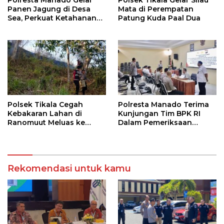
Panen Jagung di Desa
Mata di Perempatan
Sea, Perkuat Ketahanan
Patung Kuda Paal Dua
Pangan Dukung Program
Swasembada Pangan
Polsek Tikala Cegah
Polresta Manado Terima
Kebakaran Lahan di
Kunjungan Tim BPK RI
Ranomuut Meluas ke
Dalam Pemeriksaan
Permukiman
Kepatuhan Atas
Manajemen Sistem
Informasi Layanan
Laporan Kamtibmas
Rekomendasi untuk kamu