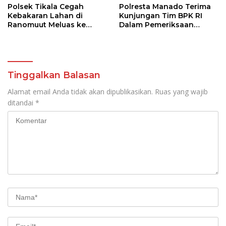
Polsek Tikala Cegah
Polresta Manado Terima
Kebakaran Lahan di
Kunjungan Tim BPK RI
Ranomuut Meluas ke
Dalam Pemeriksaan
Permukiman
Kepatuhan Atas
Manajemen Sistem
Informasi Layanan
Laporan Kamtibmas
Tinggalkan Balasan
Alamat email Anda tidak akan dipublikasikan.
Ruas yang wajib
ditandai
*