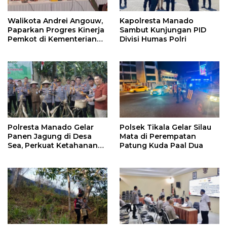
Walikota Andrei Angouw,
Kapolresta Manado
Paparkan Progres Kinerja
Sambut Kunjungan PID
Pemkot di Kementerian
Divisi Humas Polri
Investasi dan
Hilirisasi/BKPM
Polresta Manado Gelar
Polsek Tikala Gelar Silau
Panen Jagung di Desa
Mata di Perempatan
Sea, Perkuat Ketahanan
Patung Kuda Paal Dua
Pangan Dukung Program
Swasembada Pangan