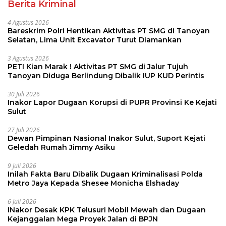
Berita Kriminal
4 Agustus 2026
Bareskrim Polri Hentikan Aktivitas PT SMG di Tanoyan
Selatan, Lima Unit Excavator Turut Diamankan
3 Agustus 2026
PETI Kian Marak ! Aktivitas PT SMG di Jalur Tujuh
Tanoyan Diduga Berlindung Dibalik IUP KUD Perintis
30 Juli 2026
Inakor Lapor Dugaan Korupsi di PUPR Provinsi Ke Kejati
Sulut
27 Juli 2026
Dewan Pimpinan Nasional Inakor Sulut, Suport Kejati
Geledah Rumah Jimmy Asiku
9 Juli 2026
Inilah Fakta Baru Dibalik Dugaan Kriminalisasi Polda
Metro Jaya Kepada Shesee Monicha Elshaday
6 Juli 2026
INakor Desak KPK Telusuri Mobil Mewah dan Dugaan
Kejanggalan Mega Proyek Jalan di BPJN